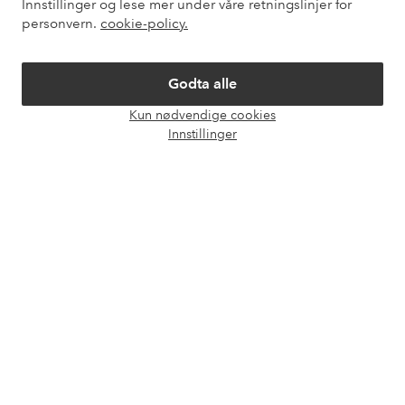
Innstillinger og lese mer under våre retningslinjer for
Mine sider
personvern.
cookie-policy.
Om Ellos
Godta alle
Kun nødvendige cookies
Våre tjenester
Åpne
Innstillinger
chat-
boks
Vilkår
Venner
Sikre betalinger - Betal direkte eller del opp
Vil du vite mer om
våre betalingsalternativer
?
elpy
elpy