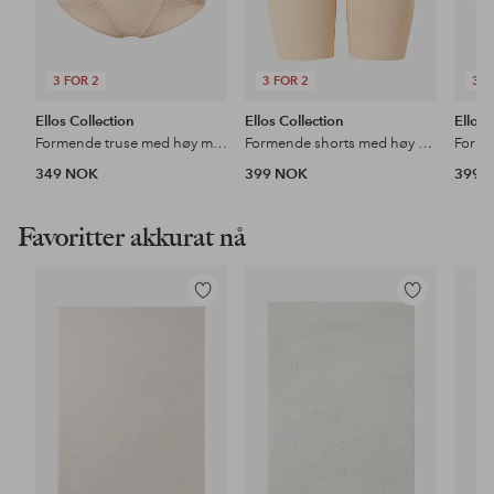
3 FOR 2
3 FOR 2
3 F
Ellos Collection
Ellos Collection
Ellos 
Formende truse med høy midje - medium støtte
Formende shorts med høy midje - medium support
349 NOK
399 NOK
399 
Favoritter akkurat nå
Legg
Legg
til
til
favoritter
favoritter