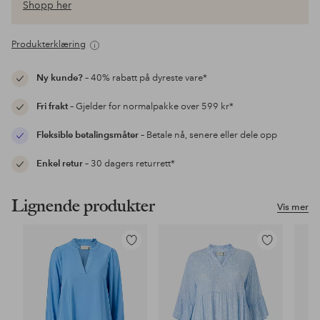
Shopp her
Produkterklæring
Ny kunde?
– 40% rabatt på dyreste vare*
Fri frakt
– Gjelder for normalpakke over 599 kr*
Fleksible betalingsmåter
– Betale nå, senere eller dele opp
Enkel retur
– 30 dagers returrett*
Lignende produkter
Vis mer
Legg
Legg
til
til
favoritter
favoritter