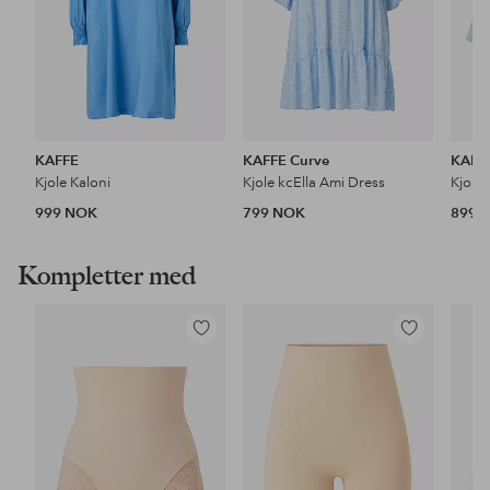
KAFFE
KAFFE Curve
KAFF
Kjole Kaloni
Kjole kcElla Ami Dress
Kjole
999 NOK
799 NOK
899 
Kompletter med
Legg
Legg
til
til
favoritter
favoritter