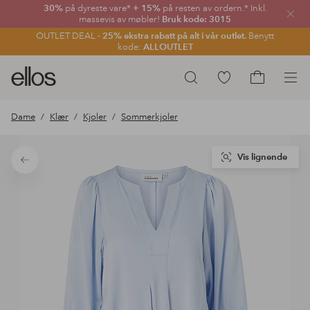
30%
på dyreste vare*
+ 15%
på resten av ordern.* Inkl.
Lukk
massevis av møbler!
Bruk kode: 3015
OUTLET DEAL -
25% ekstra rabatt på alt i vår outlet.
Benytt
kode:
ALLOUTLET
Ellos
Gå
Søk
logo
til
Gå
–
favorittmerkede
til
Dame
Klær
Kjoler
Sommerkjoler
gå
produkter
handlekurv
til
forsiden
Vis lignende
Tilbake