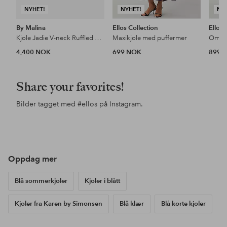
NYHET!
NYHET!
NY
By Malina
Ellos Collection
Ellos 
Kjole Jadie V-neck Ruffled Mini
Maxikjole med puffermer
Omsla
4,400 NOK
699 NOK
899 
Share your favorites!
Bilder tagget med
#ellos
på Instagram.
Innlegg
ellosofficial
Innlegg
annamhanssonamh
Inn
cas
publisert
publisert
pub
av
av
av
Oppdag mer
Blå sommerkjoler
Kjoler i blått
Kjoler fra Karen by Simonsen
Blå klær
Blå korte kjoler