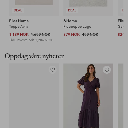
DEAL
DEAL
DE
Ellos Home
&Home
Ellos
Teppe Avila
Flossteppe Lugo
1,189 NOK
1,699 NOK
379 NOK
499 NOK
824 
Tidl. laveste pris
1,206 NOK
Oppdag våre nyheter
Legg
Legg
til
til
favoritter
favoritter