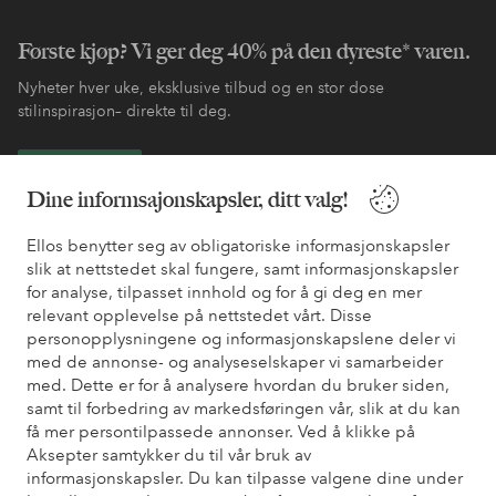
Første kjøp? Vi ger deg 40% på den dyreste* varen.
Nyheter hver uke, eksklusive tilbud og en stor dose
stilinspirasjon– direkte til deg.
Bli kunde
Dine informsajonskapsler, ditt valg!
* Se tilbudsvilkår ved registrering
Ellos benytter seg av obligatoriske informasjonskapsler
slik at nettstedet skal fungere, samt informasjonskapsler
for analyse, tilpasset innhold og for å gi deg en mer
Trenger du hjelp?
relevant opplevelse på nettstedet vårt. Disse
personopplysningene og informasjonskapslene deler vi
Du finner svar på de vanligste spørsmålene i vår FAQ. Du finner
med de annonse- og analyseselskaper vi samarbeider
også informasjon om hvordan du kan kontakte oss.
med. Dette er for å analysere hvordan du bruker siden,
samt til forbedring av markedsføringen vår, slik at du kan
Kundeservice
Bestilling
Betalingsmåte
Lev
få mer persontilpassede annonser. Ved å klikke på
Aksepter samtykker du til vår bruk av
informasjonskapsler. Du kan tilpasse valgene dine under