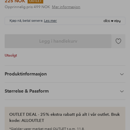
225 NOK
OUTLET
Opprinnelig pris
499 NOK
Mer informasjon
Kjøp nå, betal senere.
Les mer
Legg i handlekurv
Legg
til
Utsolgt
favoritte
Produktinformasjon
Størrelse & Passform
OUTLET DEAL - 25% ekstra rabatt på alt i vår outlet. Bruk
kode: ALLOUTLET
*Gjelder varer merket med OUTLET t.o.m. 11.8.