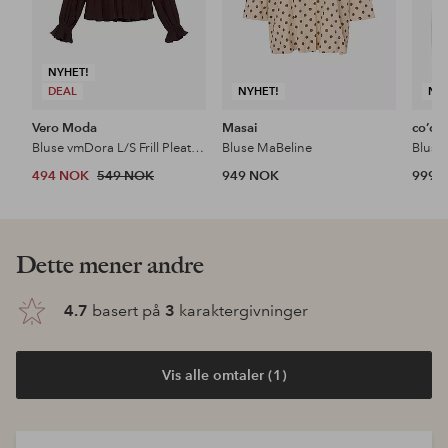
NYHET!
DEAL
NYHET!
NY
Vero Moda
Masai
co’co
Bluse vmDora L/S Frill Pleat Top
Bluse MaBeline
494 NOK
549 NOK
949 NOK
999 
Dette mener andre
4.7
basert på
3
karaktergivninger
Vis alle omtaler (1)