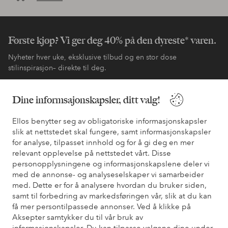
Første kjøp? Vi ger deg 40% på den dyreste* varen.
Nyheter hver uke, eksklusive tilbud og en stor dose
stilinspirasjon– direkte til deg.
Bli kunde
Dine informsajonskapsler, ditt valg!
Ellos benytter seg av obligatoriske informasjonskapsler
* Se tilbudsvilkår ved registrering
slik at nettstedet skal fungere, samt informasjonskapsler
for analyse, tilpasset innhold og for å gi deg en mer
relevant opplevelse på nettstedet vårt. Disse
Trenger du hjelp?
personopplysningene og informasjonskapslene deler vi
med de annonse- og analyseselskaper vi samarbeider
Du finner svar på de vanligste spørsmålene i vår FAQ. Du finner
med. Dette er for å analysere hvordan du bruker siden,
også informasjon om hvordan du kan kontakte oss.
samt til forbedring av markedsføringen vår, slik at du kan
få mer persontilpassede annonser. Ved å klikke på
Kundeservice
Bestilling
Betalingsmåte
Lev
Aksepter samtykker du til vår bruk av