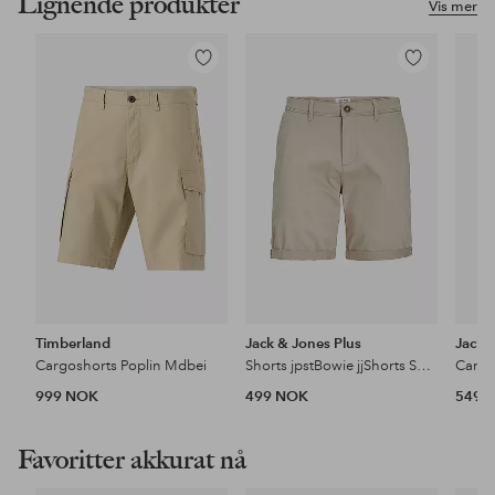
Lignende produkter
Vis mer
Legg
Legg
til
til
favoritter
favoritter
Timberland
Jack & Jones Plus
Jack 
Cargoshorts Poplin Mdbei
Shorts jpstBowie jjShorts Solid Srt SN Pls
999 NOK
499 NOK
549 
Favoritter akkurat nå