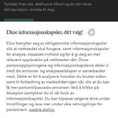
Nyheter hver uke, eksklusive tilbud og en stor dose
stilinspirasjon– direkte til deg.
Bli kunde
Dine informsajonskapsler, ditt valg!
* Se tilbudsvilkår ved registrering
Ellos benytter seg av obligatoriske informasjonskapsler
slik at nettstedet skal fungere, samt informasjonskapsler
for analyse, tilpasset innhold og for å gi deg en mer
Trenger du hjelp?
relevant opplevelse på nettstedet vårt. Disse
personopplysningene og informasjonskapslene deler vi
Du finner svar på de vanligste spørsmålene i vår FAQ. Du finner
med de annonse- og analyseselskaper vi samarbeider
også informasjon om hvordan du kan kontakte oss.
med. Dette er for å analysere hvordan du bruker siden,
samt til forbedring av markedsføringen vår, slik at du kan
Kundeservice
Bestilling
Betalingsmåte
Lev
få mer persontilpassede annonser. Ved å klikke på
Aksepter samtykker du til vår bruk av
informasjonskapsler. Du kan tilpasse valgene dine under
Innstillinger og lese mer under våre retningslinjer for
Mine sider
personvern.
cookie-policy.