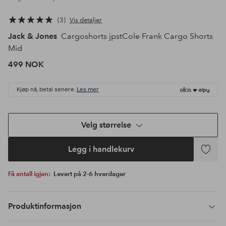
3
Vis detaljer
Jack & Jones
Cargoshorts jpstCole Frank Cargo Shorts
Mid
499 NOK
Kjøp nå, betal senere.
Les mer
Velg størrelse
Legg i handlekurv
Legg
til
Få antall igjen:
Levert på 2-6 hverdager
favoritte
Produktinformasjon