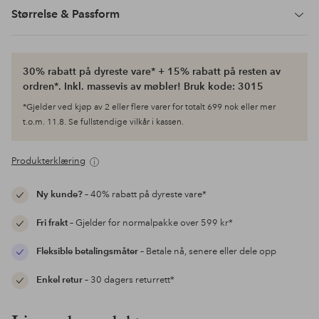
Størrelse & Passform
30% rabatt på dyreste vare* + 15% rabatt på resten av
ordren*. Inkl. massevis av møbler! Bruk kode: 3015
*Gjelder ved kjøp av 2 eller flere varer for totalt 699 nok eller mer
t.o.m. 11.8. Se fullstendige vilkår i kassen.
Produkterklæring
Ny kunde?
– 40% rabatt på dyreste vare*
Fri frakt
– Gjelder for normalpakke over 599 kr*
Fleksible betalingsmåter
– Betale nå, senere eller dele opp
Enkel retur
– 30 dagers returrett*