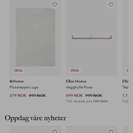
Legg
Legg
til
til
favoritter
favoritter
DEAL
DEAL
DE
&Home
Ellos Home
Ellos
Flossteppe Lugo
Vegghylle Rosa
Teppe
379 NOK
499 NOK
699 NOK
999 NOK
1,18
Tidl. laveste pris
759 NOK
Tidl. l
Oppdag våre nyheter