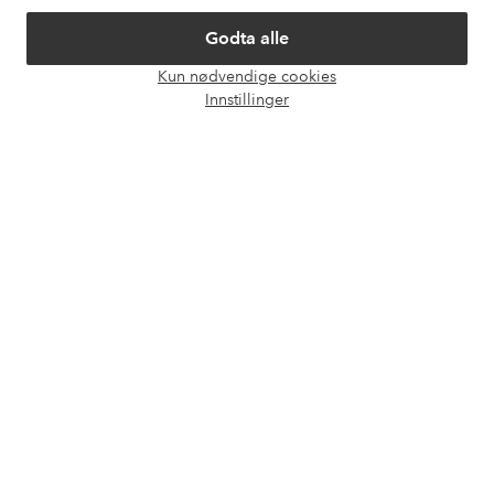
Om Ellos
Godta alle
Våre tjenester
Kun nødvendige cookies
Åpne
Innstillinger
chat-
Vilkår
boks
Venner
Sikre betalinger - Betal direkte eller del opp
Vil du vite mer om
våre betalingsalternativer
?
elpy
elpy
Norge - Velg land