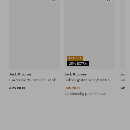
Legg
Legg
til
til
favoritter
favoritter
OUTLET
25% EXTRA
Jack & Jones
Jack & Jones
Jack 
Cargoshorts jpstCole Frank Cargo Shorts Mid
Bukser jpstKane Hybrid Bondi Jogger
499 NOK
349 NOK
549 
Opprinnelig pris
499 NOK