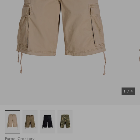
1
/
4
Farge: Crockery