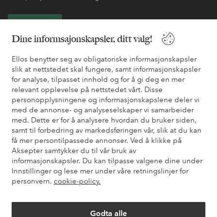
Bli kunde
Dine informsajonskapsler, ditt valg!
* Se tilbudsvilkår ved registrering
Ellos benytter seg av obligatoriske informasjonskapsler
slik at nettstedet skal fungere, samt informasjonskapsler
for analyse, tilpasset innhold og for å gi deg en mer
Trenger du hjelp?
relevant opplevelse på nettstedet vårt. Disse
personopplysningene og informasjonskapslene deler vi
Du finner svar på de vanligste spørsmålene i vår FAQ. Du finner
med de annonse- og analyseselskaper vi samarbeider
også informasjon om hvordan du kan kontakte oss.
med. Dette er for å analysere hvordan du bruker siden,
samt til forbedring av markedsføringen vår, slik at du kan
Kundeservice
Bestilling
Betalingsmåte
Lev
få mer persontilpassede annonser. Ved å klikke på
Aksepter samtykker du til vår bruk av
informasjonskapsler. Du kan tilpasse valgene dine under
Innstillinger og lese mer under våre retningslinjer for
Mine sider
personvern.
cookie-policy.
Om Ellos
Godta alle