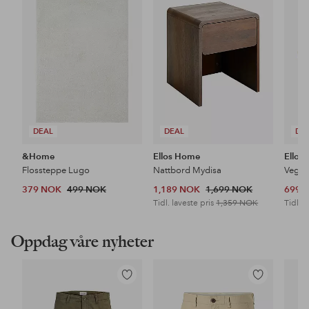
favoritter
favoritter
DEAL
DEAL
DE
&Home
Ellos Home
Ellos
Flossteppe Lugo
Nattbord Mydisa
Veggh
379 NOK
499 NOK
1,189 NOK
1,699 NOK
699 
Tidl. laveste pris
1,359 NOK
Tidl. l
Oppdag våre nyheter
Legg
Legg
til
til
favoritter
favoritter