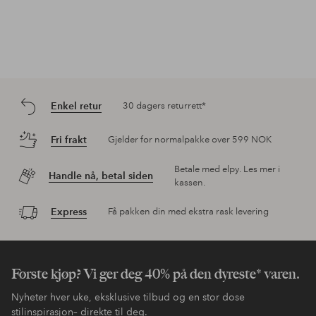
Enkel retur
30 dagers returrett*
Fri frakt
Gjelder for normalpakke over 599 NOK
Betale med elpy. Les mer i
Handle nå, betal siden
kassen.
Express
Få pakken din med ekstra rask levering
Første kjøp? Vi ger deg 40% på den dyreste* varen.
Nyheter hver uke, eksklusive tilbud og en stor dose
stilinspirasjon– direkte til deg.