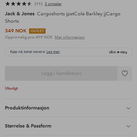
11
3 omtaler
Jack & Jones
Cargoshorts jpstCole Barkley jjCargo
Shorts
349 NOK
OUTLET
Opprinnelig pris
499 NOK
Mer informasjon
Kjøp nå, betal senere.
Les mer
Legg i handlekurv
Legg
til
Utsolgt
favoritte
Produktinformasjon
Størrelse & Passform