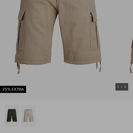
1
/
2
25% EXTRA