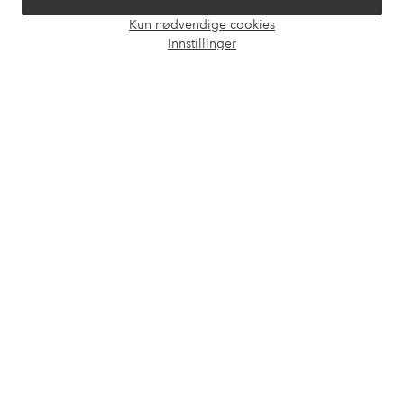
Våre tjenester
Kun nødvendige cookies
Åpne
Innstillinger
chat-
Vilkår
boks
Venner
Sikre betalinger - Betal direkte eller del opp
Vil du vite mer om
våre betalingsalternativer
?
elpy
elpy
Norge - Velg land
Facebook
Instagram
Pinterest
Youtube