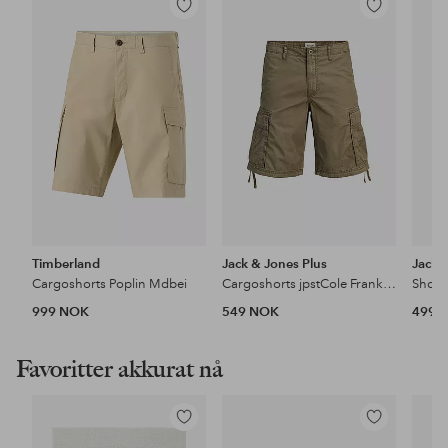
Legg
Legg
til
til
favoritter
favoritter
Timberland
Jack & Jones Plus
Jack 
Cargoshorts Poplin Mdbei
Cargoshorts jpstCole Frank Cargo Short Mid
999 NOK
549 NOK
499 
Favoritter akkurat nå
Legg
Legg
til
til