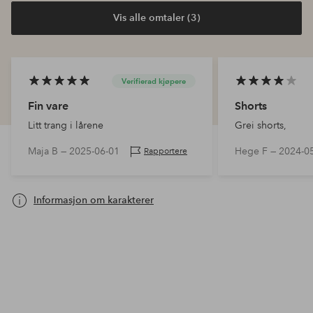
Vis alle omtaler (3)
Verifierad kjøpere
Fin vare
Shorts
Litt trang i lårene
Grei shorts,
Maja B —
2025-06-01
Hege F —
2024-0
Rapportere
Informasjon om karakterer