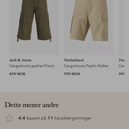
Jack & Jones
Timberland
Timbe
Cargoshorts jpstKarl Frank Cargo
Cargoshorts Poplin Mdbei
Cargo
499 NOK
999 NOK
999 
Dette mener andre
4.4
basert på
11
karaktergivninger