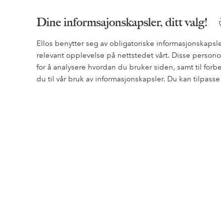
Enkel retur
Dine informsajonskapsler, ditt valg!
30 dagers returrett*
Ellos benytter seg av obligatoriske informasjonskapsle
relevant opplevelse på nettstedet vårt. Disse perso
for å analysere hvordan du bruker siden, samt til for
du til vår bruk av informasjonskapsler. Du kan tilpass
Trenger du hjelp?
Du finner svar på de vanligste spørsmålene i vår FAQ. Du
hvordan du kan kontakte oss.
Kundeservice
Bestilling
Betalingsmåte
Rabatter
Retur & Reklamasjon
Øvrig
Mine sider
Om Ellos