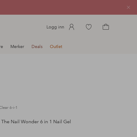
Lukk
Gå
Logg inn
til
Gå
favorittmerkede
til
re
Merker
Deals
Outlet
produkter
handlekurven
Clear 6-i-1
The Nail Wonder 6 in 1 Nail Gel