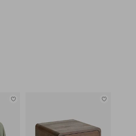
Legg
Legg
til
til
favoritter
favoritter