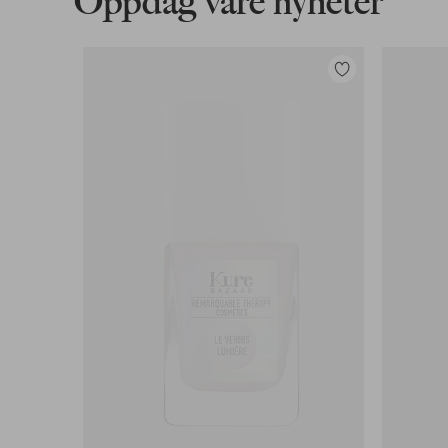
Oppdag våre nyheter
Legg
til
favoritter