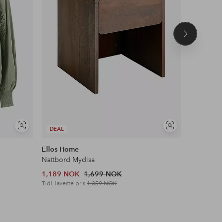
Neste
produkt
Vis
Vis
DEAL
DEAL
lignende
lignende
Ellos Home
&Home
Nattbord Mydisa
Flosstep
1,189 NOK
1,699 NOK
379 NOK
Tidl. laveste pris
1,359 NOK