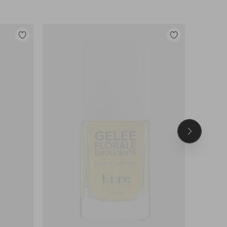
Legg
Legg
til
til
favoritter
favoritter
Neste
produkt