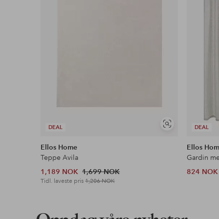
Les mer
Vis
DEAL
DEAL
lignende
Ellos Home
Ellos Ho
Teppe Avila
1,189 NOK
1,699 NOK
824 NOK
Tidl. laveste pris
1,206 NOK