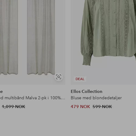
Vis
DEAL
lignende
me
Ellos Collection
Gardin med multibånd Malva 2-pk i 100% lin
Bluse med blondedetaljer
1,099 NOK
479 NOK
599 NOK