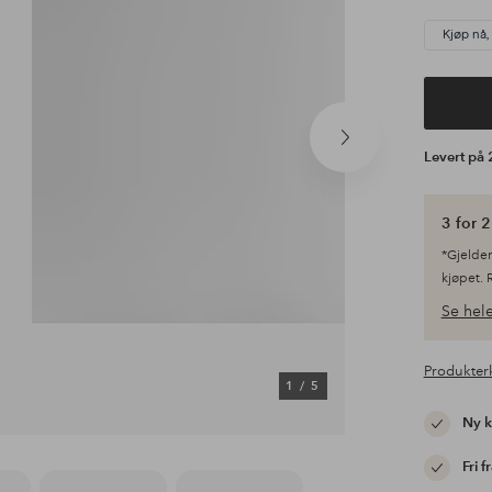
Kjøp nå,
Neste
Levert på
produkt
3 for 2
*Gjelder
kjøpet. 
Se hele
Produkter
1
/
5
Ny 
Fri f