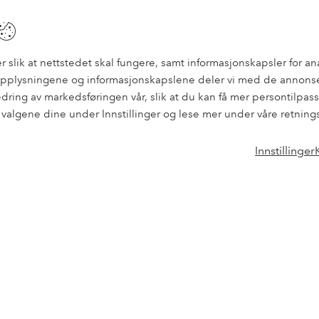
Fri frakt
Handle nå, betal siden
Gjelder for normalpakke over 599
Betale med elpy. Les mer i kassen.
NOK
r slik at nettstedet skal fungere, samt informasjonskapsler for an
nopplysningene og informasjonskapslene deler vi med de annonse
bedring av markedsføringen vår, slik at du kan få mer persontilp
e valgene dine under Innstillinger og lese mer under våre retning
Første kjøp? Vi g
 finner også informasjon om
Nyheter hver uke, eksklusive
Innstillinger
Bli kunde
Levering
* Se tilbudsvilkår ved registreri
Angrerettsskjema
Våre tjenester
Vilkår