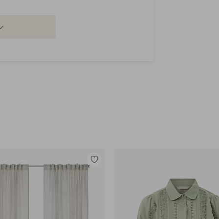
Legg
til
favoritter