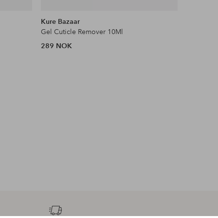
Kure Bazaar
Kure Baz
Gel Cuticle Remover 10Ml
Organic R
289 NOK
479 NOK