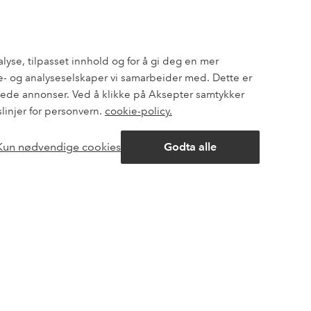
Express
Få pakken din med ekstra rask
levering
alyse, tilpasset innhold og for å gi deg en mer
- og analyseselskaper vi samarbeider med. Dette er
assede annonser. Ved å klikke på Aksepter samtykker
slinjer for personvern.
cookie-policy.
er deg 40% på den dyreste* varen.
 tilbud og en stor dose stilinspirasjon– direkte til deg.
Kun nødvendige cookies
Godta alle
Åpne
chat-
boksen
ng
Venner