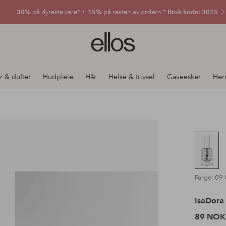
30%
på dyreste vare*
+ 15%
på resten av ordern.*
Bruk kode: 3015
Ellos
logo
–
gå
r & dufter
Hudpleie
Hår
Helse & trivsel
Gaveesker
Her
til
forsiden
Farge: 09 
IsaDora
89 NOK