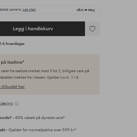
 betal senere.
Les mer
Legg i handlekurv
Legg
til
 2-6 hverdager
favoritter
 på Isadora*
 varer fra Isadora merket med 3 for 2, billigste vare på
Rabatten trekkes fra i kassen. Gjelder t.o.m. 11.8.
 tilbudet her
klæring
kunde?
– 40% rabatt på dyreste vare*
rakt
– Gjelder for normalpakke over 599 kr*