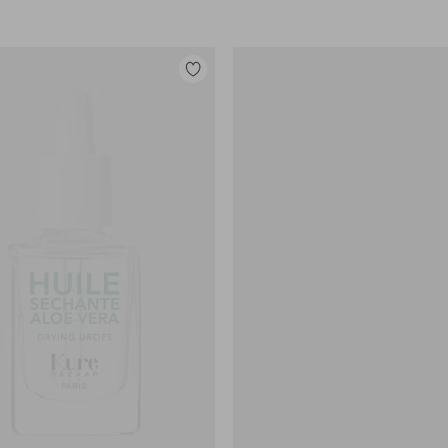
Legg
til
favoritter