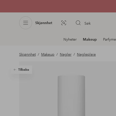
Skjønnhet
Søk
Bildesøk
Avdelingsnavigering
Nyheter
Makeup
Parfyme
Skjønnhet
Makeup
Negler
Neglepleie
Tilbake