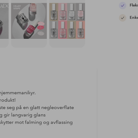
Flek
Enke
t hjemmemanikyr.
rodukt!
feste seg på en glatt negleoverflate
g gir langvarig glans
skytter mot falming og avflassing