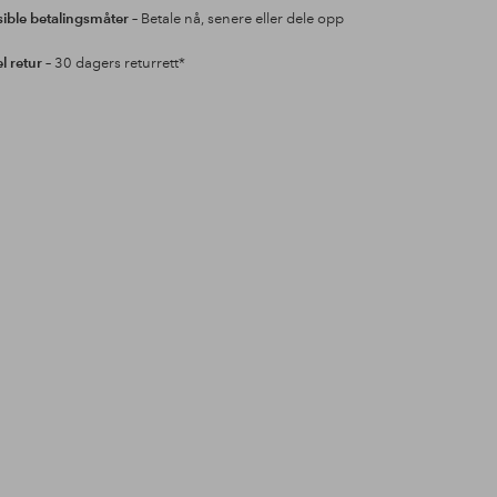
sible betalingsmåter
– Betale nå, senere eller dele opp
l retur
– 30 dagers returrett*