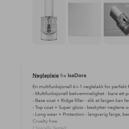
Neglepleie
fra
IsaDora
En multifunksjonell 6-i-1 neglelakk for perfek
- Multifunksjonell bekvemmelighet - bare ett p
- Base coat + Ridge filler - slik at fargen kan 
- Top coat + Super gloss - beskytter neglene o
- Long wear + Protection - langvarig farge, be
Cruelty free
Clinically Tested