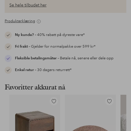
Se hele tilbudet her
Produkterklæring
Ny kunde?
– 40% rabatt på dyreste vare*
Fri frakt
– Gjelder for normalpakke over 599 kr*
Fleksible betalingsmåter
– Betale nå, senere eller dele opp
Enkel retur
– 30 dagers returrett*
Favoritter akkurat nå
Legg
Legg
til
til
favoritter
favoritter