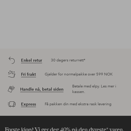
Enkel retur
30 dagers returrett*
Fri frakt
Gjelder for normalpakke over 599 NOK
Betale med elpy. Les mer i
Handle nå, betal siden
kassen.
Express
Få pakken din med ekstra rask levering
Første kjøp? Vi ger deg 40% på den dyreste* varen.