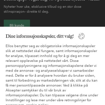
Nyheter hver uke, eksklusive tilbud og en stor dose
stilinspirasjon– direkte til deg.
Bli kunde
Dine informsajonskapsler, ditt valg!
* Se tilbudsvilkår ved registrering
Ellos benytter seg av obligatoriske informasjonskapsler
slik at nettstedet skal fungere, samt informasjonskapsler
Trenger du hjelp?
for analyse, tilpasset innhold og for å gi deg en mer
relevant opplevelse på nettstedet vårt. Disse
Du finner svar på de vanligste spørsmålene i vår FAQ. Du finner
personopplysningene og informasjonskapslene deler vi
også informasjon om hvordan du kan kontakte oss.
med de annonse- og analyseselskaper vi samarbeider
med. Dette er for å analysere hvordan du bruker siden,
Kundeservice
Bestilling
Betalingsmåte
Lev
samt til forbedring av markedsføringen vår, slik at du kan
få mer persontilpassede annonser. Ved å klikke på
Aksepter samtykker du til vår bruk av
informasjonskapsler. Du kan tilpasse valgene dine under
Mine sider
Innstillinger og lese mer under våre retningslinjer for