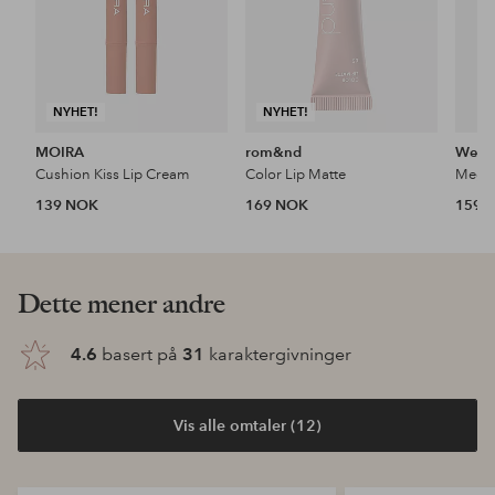
NYHET!
NYHET!
MOIRA
rom&nd
Wet n
Cushion Kiss Lip Cream
Color Lip Matte
Mega 
139 NOK
169 NOK
159 
Dette mener andre
4.6
basert på
31
karaktergivninger
Vis alle omtaler (12)