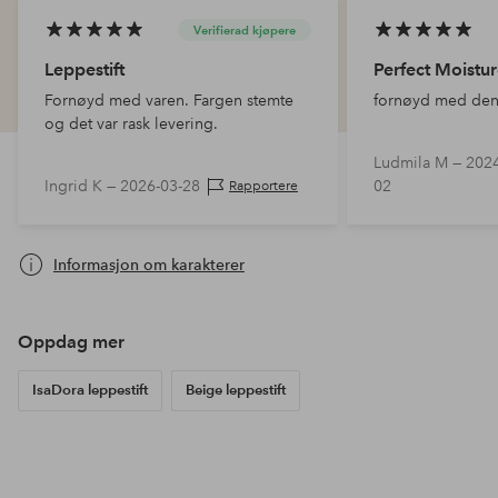
Verifierad kjøpere
Leppestift
Perfect Moistur
Fornøyd med varen. Fargen stemte
fornøyd med den 
og det var rask levering.
Ludmila M —
2024
Ingrid K —
2026-03-28
02
Rapportere
Informasjon om karakterer
Oppdag mer
IsaDora leppestift
Beige leppestift