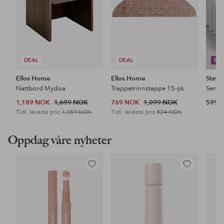
DEAL
DEAL
CO
Ellos Home
Ellos Home
Stayc
Nattbord Mydisa
Trappetrinnsteppe 15-pk
1,189 NOK
1,699 NOK
769 NOK
1,099 NOK
599 
Tidl. laveste pris
1,359 NOK
Tidl. laveste pris
824 NOK
Oppdag våre nyheter
Legg
Legg
til
til
favoritter
favoritter