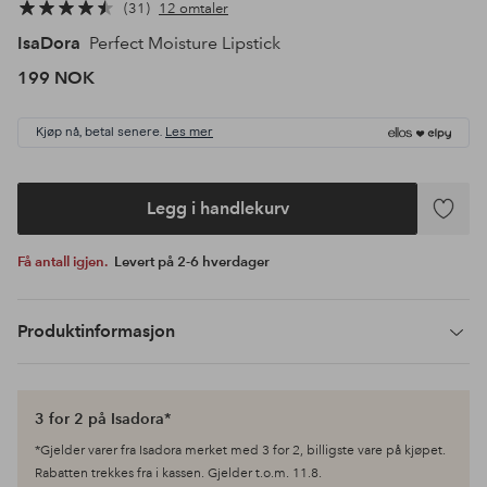
31
12 omtaler
IsaDora
Perfect Moisture Lipstick
199 NOK
Kjøp nå, betal senere.
Les mer
Legg i handlekurv
Legg
til
Få antall igjen.
Levert på 2-6 hverdager
favoritte
Produktinformasjon
3 for 2 på Isadora*
*Gjelder varer fra Isadora merket med 3 for 2, billigste vare på kjøpet.
Rabatten trekkes fra i kassen. Gjelder t.o.m. 11.8.