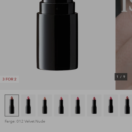
1
/
9
3 FOR 2
Farge: 012 Velvet Nude