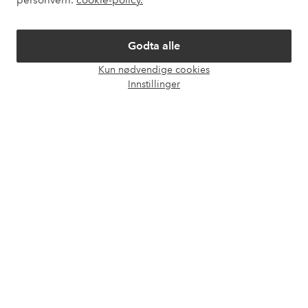
personvern.
cookie-policy.
Om Ellos
Godta alle
Våre tjenester
Kun nødvendige cookies
Åpne
Innstillinger
chat-
Vilkår
boks
Venner
Sikre betalinger - Betal direkte eller del opp
Vil du vite mer om
våre betalingsalternativer
?
elpy
elpy
Norge - Velg land