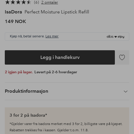
6
2 omtaler
IsaDora
Perfect Moisture Lipstick Refill
149 NOK
Kjøp nå, betal senere.
Les mer
Legg i handlekurv
Legg
til
2 igjen på lager.
Levert på 2-6 hverdager
favoritte
Produktinformasjon
3 for 2 på Isadora*
*Gjelder varer fra Isadora merket med 3 for 2, billigste vare på kjøpet.
Rabatten trekkes fra i kassen. Gjelder t.o.m. 11.8.