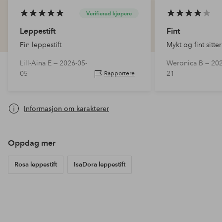
Verifierad kjøpere
Leppestift
Fint
Fin leppestift
Mykt og fint sitte
Lill-Aina E —
2026-05-
Weronica B —
202
05
21
Rapportere
Informasjon om karakterer
Oppdag mer
Rosa leppestift
IsaDora leppestift