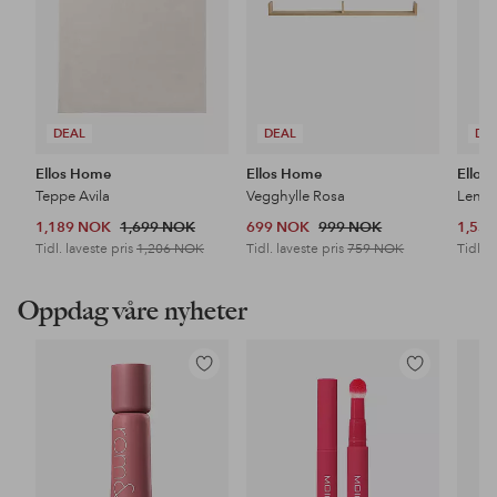
DEAL
DEAL
DE
Ellos Home
Ellos Home
Ellos
Teppe Avila
Vegghylle Rosa
Lenes
1,189 NOK
1,699 NOK
699 NOK
999 NOK
1,53
Tidl. laveste pris
1,206 NOK
Tidl. laveste pris
759 NOK
Tidl. l
Oppdag våre nyheter
Legg
Legg
til
til
favoritter
favoritter