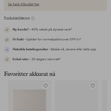
Se hele tilbudet her
Produkterklæring
Ny kunde?
– 40% rabatt på dyreste vare*
Fri frakt
– Gjelder for normalpakke over 599 kr*
Fleksible betalingsmåter
– Betale nå, senere eller dele opp
Enkel retur
– 30 dagers returrett*
Favoritter akkurat nå
Legg
Legg
til
til
favoritter
favoritter