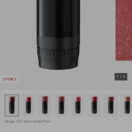
1
/
7
3 FOR 2
Farge: 021 Burnished Pink