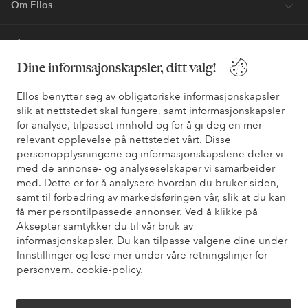
Om Ellos
Våre tjenester
Dine informsajonskapsler, ditt valg!
Vilkår
Ellos benytter seg av obligatoriske informasjonskapsler
slik at nettstedet skal fungere, samt informasjonskapsler
Venner
for analyse, tilpasset innhold og for å gi deg en mer
relevant opplevelse på nettstedet vårt. Disse
personopplysningene og informasjonskapslene deler vi
med de annonse- og analyseselskaper vi samarbeider
Sikre betalinger - Betal direkte eller del opp
med. Dette er for å analysere hvordan du bruker siden,
samt til forbedring av markedsføringen vår, slik at du kan
Vil du vite mer om
våre betalingsalternativer
?
få mer persontilpassede annonser. Ved å klikke på
elpy
elpy
Aksepter samtykker du til vår bruk av
informasjonskapsler. Du kan tilpasse valgene dine under
Innstillinger og lese mer under våre retningslinjer for
personvern.
cookie-policy.
Norge - Velg land