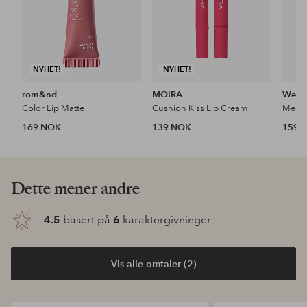
NYHET!
NYHET!
rom&nd
MOIRA
Wet n
Color Lip Matte
Cushion Kiss Lip Cream
Mega 
169 NOK
139 NOK
159 
Dette mener andre
4.5
basert på
6
karaktergivninger
Vis alle omtaler (2)