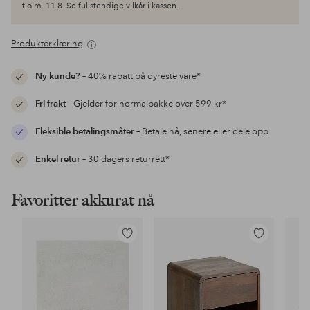
t.o.m. 11.8. Se fullstendige vilkår i kassen.
Produkterklæring
Ny kunde?
– 40% rabatt på dyreste vare*
Fri frakt
– Gjelder for normalpakke over 599 kr*
Fleksible betalingsmåter
– Betale nå, senere eller dele opp
Enkel retur
– 30 dagers returrett*
Favoritter akkurat nå
Legg
Legg
til
til
favoritter
favoritter