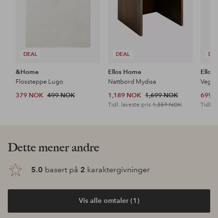
DEAL
DEAL
DE
&Home
Ellos Home
Ellos
Flossteppe Lugo
Nattbord Mydisa
Veggh
379 NOK
499 NOK
1,189 NOK
1,699 NOK
699 
Tidl. laveste pris
1,359 NOK
Tidl. l
Oppdag våre nyheter
Legg
Legg
til
til
favoritter
favoritter