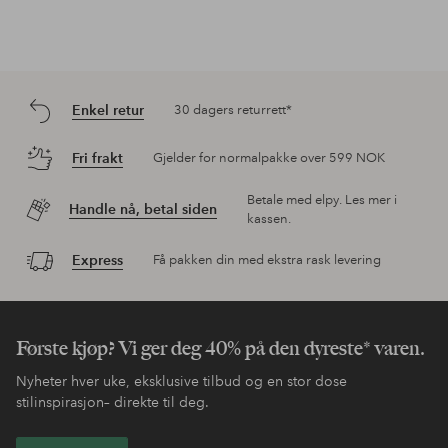
Verifierad kjøpere
Julegave
Julegave til datteren, så ingen anelse, men hun synes
produktet er bra.
Mikael T —
2023-12-09
Rapportere
Informasjon om karakterer