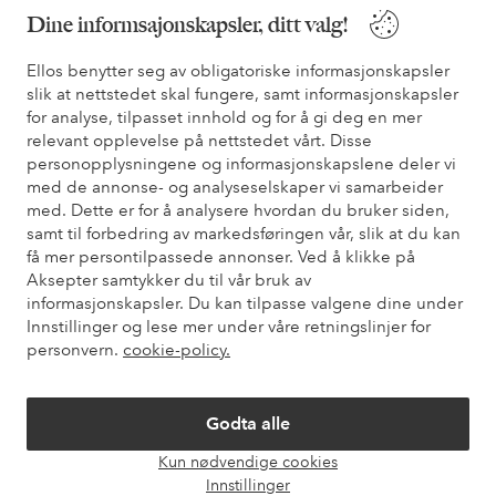
Dine informsajonskapsler, ditt valg!
* Se tilbudsvilkår ved registrering
Ellos benytter seg av obligatoriske informasjonskapsler
slik at nettstedet skal fungere, samt informasjonskapsler
Trenger du hjelp?
for analyse, tilpasset innhold og for å gi deg en mer
relevant opplevelse på nettstedet vårt. Disse
Du finner svar på de vanligste spørsmålene i vår FAQ. Du finner
personopplysningene og informasjonskapslene deler vi
også informasjon om hvordan du kan kontakte oss.
med de annonse- og analyseselskaper vi samarbeider
med. Dette er for å analysere hvordan du bruker siden,
Kundeservice
Bestilling
Betalingsmåte
Lev
samt til forbedring av markedsføringen vår, slik at du kan
få mer persontilpassede annonser. Ved å klikke på
Aksepter samtykker du til vår bruk av
informasjonskapsler. Du kan tilpasse valgene dine under
Mine sider
Innstillinger og lese mer under våre retningslinjer for
personvern.
cookie-policy.
Om Ellos
Godta alle
Våre tjenester
Kun nødvendige cookies
Åpne
Innstillinger