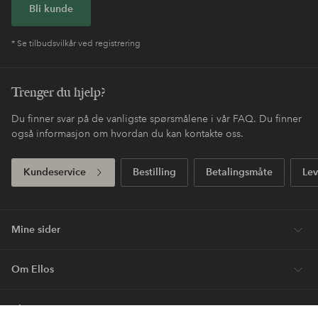
Enkel retur
30 dagers returrett*
Fri frakt
Gjelder for normalpakke over 599 NOK
Betale med elpy. Les mer i
Handle nå, betal siden
kassen.
Express
Få pakken din med ekstra rask levering
Første kjøp? Vi ger deg 40% på den dyreste* varen.
Nyheter hver uke, eksklusive tilbud og en stor dose
stilinspirasjon– direkte til deg.
Bli kunde