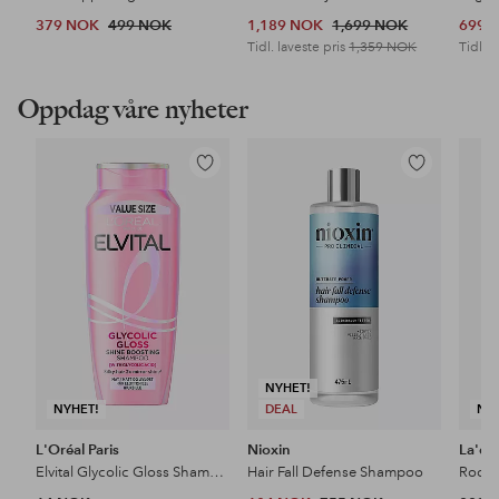
379 NOK
499 NOK
1,189 NOK
1,699 NOK
699 
Tidl. laveste pris
1,359 NOK
Tidl. l
Oppdag våre nyheter
Legg
Legg
til
til
favoritter
favoritter
NYHET!
NYHET!
DEAL
NY
L'Oréal Paris
Nioxin
La'do
Elvital Glycolic Gloss Shampoo For Dull Hair
Hair Fall Defense Shampoo