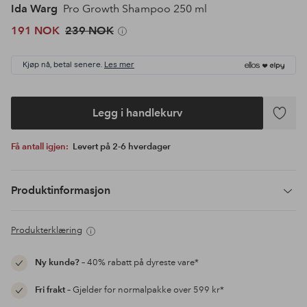
Ida Warg
Pro Growth Shampoo 250 ml
191 NOK
239 NOK
Kjøp nå, betal senere.
Les mer
Legg i handlekurv
Legg
til
Få antall igjen:
Levert på 2-6 hverdager
favoritte
Produktinformasjon
Produkterklæring
Ny kunde?
– 40% rabatt på dyreste vare*
Fri frakt
– Gjelder for normalpakke over 599 kr*