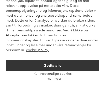
for analyse, tilpasset innhold og for å gi deg en mer
relevant opplevelse på nettstedet vårt. Disse
Du finner svar på de vanligste spørsmålene i vår FAQ. Du finner
personopplysningene og informasjonskapslene deler vi
også informasjon om hvordan du kan kontakte oss.
med de annonse- og analyseselskaper vi samarbeider
med. Dette er for å analysere hvordan du bruker siden,
Kundeservice
Bestilling
Betalingsmåte
Lev
samt til forbedring av markedsføringen vår, slik at du kan
få mer persontilpassede annonser. Ved å klikke på
Aksepter samtykker du til vår bruk av
informasjonskapsler. Du kan tilpasse valgene dine under
Mine sider
Innstillinger og lese mer under våre retningslinjer for
personvern.
cookie-policy.
Om Ellos
Godta alle
Våre tjenester
Kun nødvendige cookies
Åpne
Innstillinger
chat-
Vilkår
boks
Venner