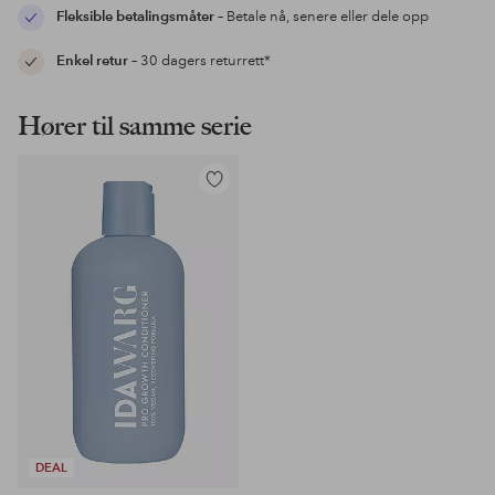
Fleksible betalingsmåter
– Betale nå, senere eller dele opp
Enkel retur
– 30 dagers returrett*
Hører til samme serie
Legg
til
favoritter
DEAL