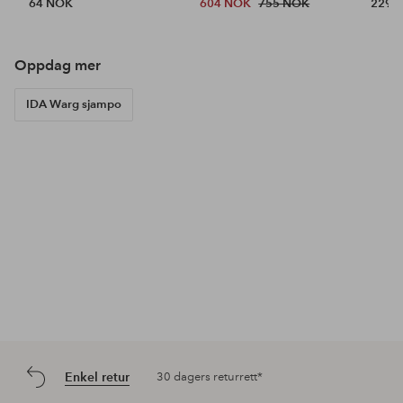
64 NOK
604 NOK
755 NOK
229 
Oppdag mer
IDA Warg sjampo
Enkel retur
30 dagers returrett*