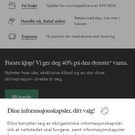
Fri frakt
Gjelder for normalpakke over 599 NOK
Betale med elpy. Les mer i
Handle nå, betal siden
kassen.
Express
Få pakken din med ekstra rask levering
Første kjøp? Vi ger deg 40% på den dyreste* varen.
Nyheter hver uke, eksklusive tilbud og en stor dose
stilinspirasjon– direkte til deg.
Bli kunde
Dine informsajonskapsler, ditt valg!
* Se tilbudsvilkår ved registrering
Ellos benytter seg av obligatoriske informasjonskapsler
slik at nettstedet skal fungere, samt informasjonskapsler
Trenger du hjelp?