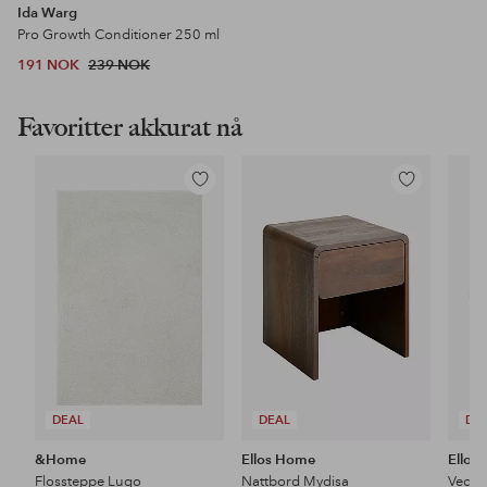
Ida Warg
Pro Growth Conditioner 250 ml
191 NOK
239 NOK
Favoritter akkurat nå
Legg
Legg
til
til
favoritter
favoritter
DEAL
DEAL
DE
&Home
Ellos Home
Ellos
Flossteppe Lugo
Nattbord Mydisa
Veggh