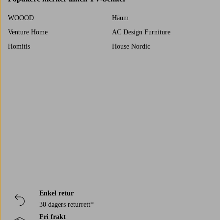
sin stil.
WOOOD
Håum
Venture Home
AC Design Furniture
Homitis
House Nordic
Kave Home
Trustpilot
Enkel retur
30 dagers returrett*
Fri frakt