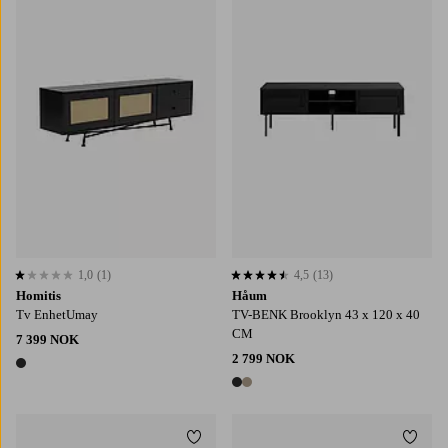
1,0
(1)
4,5
(13)
1,0 basert på 1 karaktergivninger
4,5 basert på 13 karaktergivninger
Homitis
Håum
Tv EnhetUmay
TV-BENK Brooklyn 43 x 120 x 40
CM
7 399 NOK
2 799 NOK
1 farge
2 farger
Legg til favoritter
Legg t