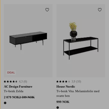
Legg til favoritter
Legg t
DEAL
4,3
(6)
3,9
(10)
4,3 basert på 6 karaktergivninger
3,9 basert på 10 karaktergivninger
AC Design Furniture
House Nordic
Tv-benk Zelda
Tv-benk Vita. Melaminfolie med
svarte ben
2 079 NOK
2 599 NOK
999 NOK
1 farge