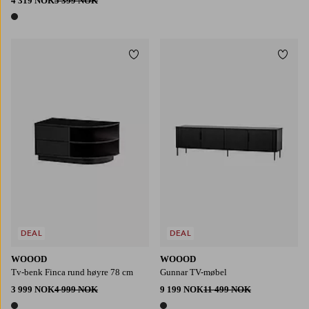
4 319 NOK
5 399 NOK
1 farge
Legg til favoritter
Legg t
DEAL
DEAL
WOOOD
WOOOD
Tv-benk Finca rund høyre 78 cm
Gunnar TV-møbel
3 999 NOK
4 999 NOK
9 199 NOK
11 499 NOK