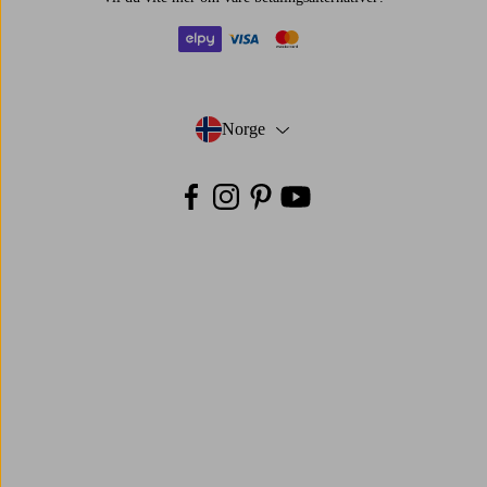
elpy
visa
mastercard
Norge
- Velg land
Facebook
Instagram
Pinterest
Youtube