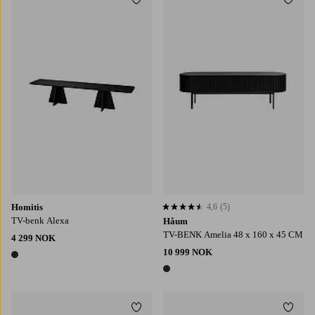
Legg til favoritter
Legg t
Homitis
4,6
(5)
4,6 basert på 5 karaktergivninger
TV-benk Alexa
Håum
TV-BENK Amelia 48 x 160 x 45 CM
4 299 NOK
10 999 NOK
1 farge
1 farge
Legg til favoritter
Legg t