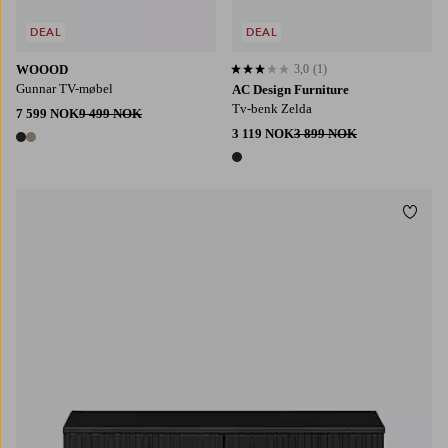
DEAL
DEAL
WOOOD
3,0
(1)
3,0 basert på 1 karaktergivninger
Gunnar TV-møbel
AC Design Furniture
Tv-benk Zelda
7 599 NOK
9 499 NOK
3 119 NOK
3 899 NOK
2 farger
1 farge
Legg t