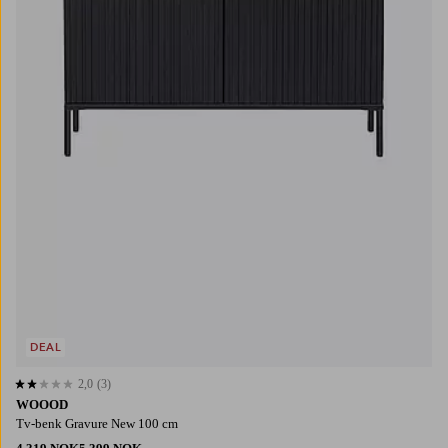
DEAL
2,0
(3)
2,0 basert på 3 karaktergivninger
WOOOD
Tv-benk Gravure New 100 cm