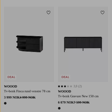
1 farge
1 farge
Legg til favoritter
Legg t
DEAL
DEAL
WOOOD
3,0
(2)
3,0 basert på 2 karaktergivninger
Tv-benk Finca rund venstre 78 cm
WOOOD
Tv-benk Gravure New 150 cm
3 999 NOK
4 999 NOK
6 079 NOK
7 599 NOK
1 farge
1 farge