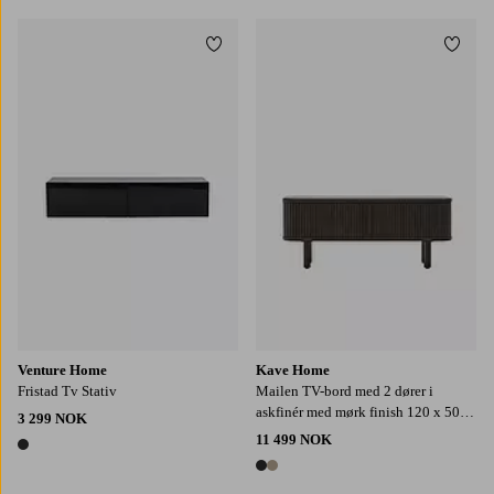
Legg til favoritter
Legg t
Venture Home
Kave Home
Fristad Tv Stativ
Mailen TV-bord med 2 dører i
askfinér med mørk finish 120 x 50
3 299 NOK
cm
11 499 NOK
1 farge
2 farger