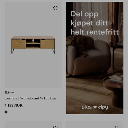
Legg til favoritter
Les mer
Håum
Cosmos TV-Lowboard W155 Cm
4 199 NOK
1 farge