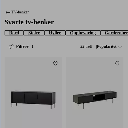
TV-benker
Svarte tv-benker
Bord
Stoler
Hyller
Oppbevaring
Garderober
Filtrer
22 treff
Sorter på:
Popularitet
1
Legg til favoritter
Legg t