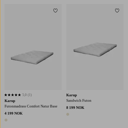
Legg til favoritter
Legg t
5,0
(1)
Karup
5,0 basert på 1 karaktergivninger
Sandwich Futon
Karup
Futonmadrass Comfort Natur Base
8 199 NOK
4 199 NOK
1 farge
1 farge