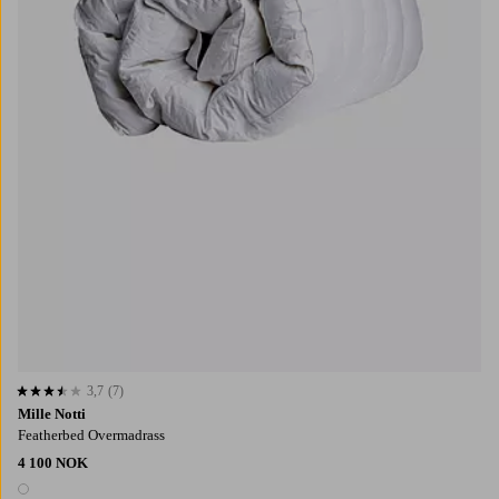
3,7
(7)
3,7 basert på 7 karaktergivninger
Mille Notti
Featherbed Overmadrass
4 100 NOK