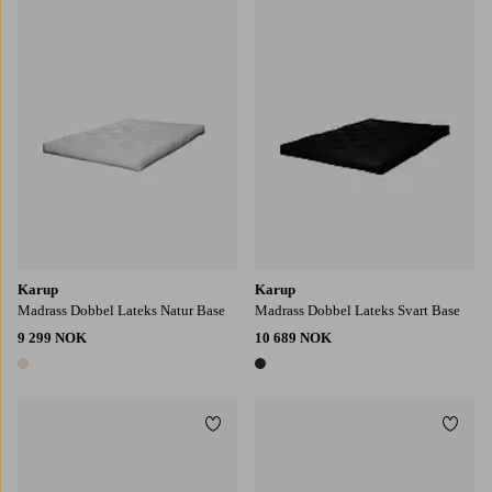
120X200
140X200
160X200
180X200
Karup
Karup
Madrass Dobbel Lateks Natur Base
Madrass Dobbel Lateks Svart Base
9 299 NOK
10 689 NOK
1 farge
1 farge
Legg til favoritter
Legg t
90X200
120X200
140X200
160X200
180X200