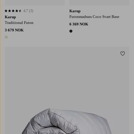
4,7
(3)
Karup
4,7 basert på 3 karaktergivninger
Futonmadrass Coco Svart Base
Karup
Traditional Futon
6 369 NOK
3 679 NOK
1 farge
1 farge
Legg t