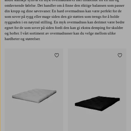
omfavnende følelse. Det handler om å finne den riktige balansen som passer
din kropp og dine søvnvaner. En hard overmadrass kan være perfekt for de
som sover på rygg eller mage siden den gir støtten som trengs for å holde
ryggraden i en nøytral stilling. En myk overmadrass kan derimot være bedre
egnet for de som sover på siden fordi den kan gi ekstra demping for skuldre
og hofter. I vårt sortiment av overmadrasser kan du velge mellom ulike
hardheter og størrelser.
Legg til favoritter
Legg t
120X200
140X200
160X200
180X200