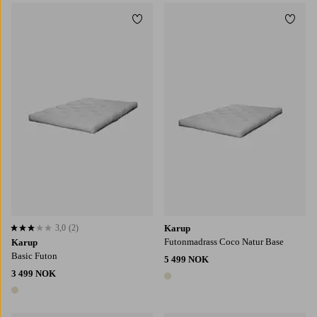
Legg til favoritter
Legg t
3,0
(2)
Karup
3,0 basert på 2 karaktergivninger
Futonmadrass Coco Natur Base
Karup
Basic Futon
5 499 NOK
3 499 NOK
1 farge
1 farge