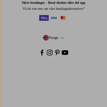
Sikre betalinger - Betal direkte eller del opp
Vil du vite mer om
våre betalingsalternativer
?
elpy
visa
mastercard
Norge
- Velg land
Facebook
Instagram
Pinterest
Youtube