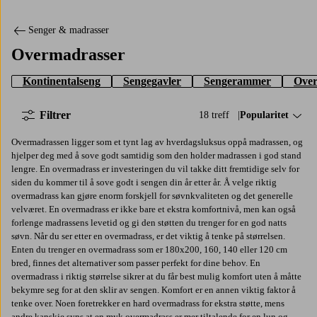
Senger & madrasser
Overmadrasser
Kontinentalseng
Sengegavler
Sengerammer
Over
Filtrer
18 treff
Sorter på:
Popularitet
Overmadrassen ligger som et tynt lag av hverdagsluksus oppå madrassen, og
hjelper deg med å sove godt samtidig som den holder madrassen i god stand
lengre. En overmadrass er investeringen du vil takke ditt fremtidige selv for
siden du kommer til å sove godt i sengen din år etter år. Å velge riktig
overmadrass kan gjøre enorm forskjell for søvnkvaliteten og det generelle
velværet. En overmadrass er ikke bare et ekstra komfortnivå, men kan også
forlenge madrassens levetid og gi den støtten du trenger for en god natts
søvn. Når du ser etter en overmadrass, er det viktig å tenke på størrelsen.
Enten du trenger en overmadrass som er 180x200, 160, 140 eller 120 cm
bred, finnes det alternativer som passer perfekt for dine behov. En
overmadrass i riktig størrelse sikrer at du får best mulig komfort uten å måtte
bekymre seg for at den sklir av sengen. Komfort er en annen viktig faktor å
tenke over. Noen foretrekker en hard overmadrass for ekstra støtte, mens
andre kanskje syns at en myk overmadrass er mer tiltalende for en lun og