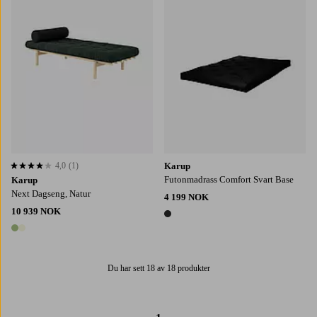
4,0
(1)
Karup
4,0 basert på 1 karaktergivninger
Futonmadrass Comfort Svart Base
Karup
Next Dagseng, Natur
4 199 NOK
10 939 NOK
1 farge
2 farger
Du har sett 18 av 18 produkter