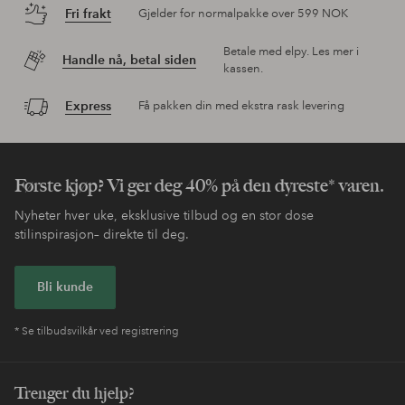
Fri frakt
Gjelder for normalpakke over 599 NOK
Betale med elpy. Les mer i
Handle nå, betal siden
kassen.
Express
Få pakken din med ekstra rask levering
Første kjøp? Vi ger deg 40% på den dyreste* varen.
Nyheter hver uke, eksklusive tilbud og en stor dose
stilinspirasjon– direkte til deg.
Bli kunde
* Se tilbudsvilkår ved registrering
Trenger du hjelp?