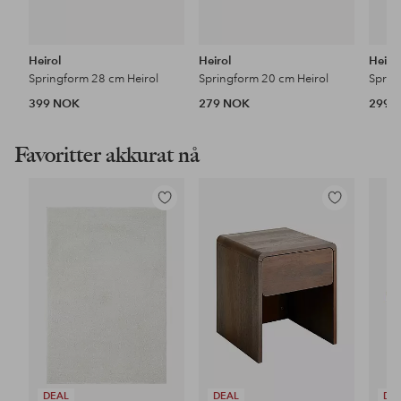
Heirol
Heirol
Heiro
Springform 28 cm Heirol
Springform 20 cm Heirol
Sprin
399 NOK
279 NOK
299 
Favoritter akkurat nå
Legg
Legg
til
til
favoritter
favoritter
DEAL
DEAL
DE