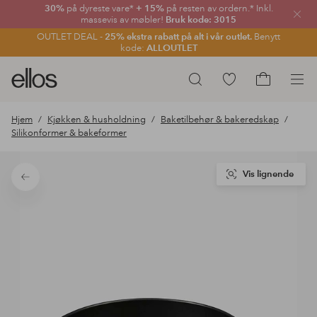
30%
på dyreste vare*
+ 15%
på resten av ordern.* Inkl.
Lukk
massevis av møbler!
Bruk kode: 3015
OUTLET DEAL -
25% ekstra rabatt på alt i vår outlet.
Benytt
kode:
ALLOUTLET
Ellos
Gå
Søk
logo
til
Gå
–
favorittmerkede
til
Hjem
Kjøkken & husholdning
Baketilbehør & bakeredskap
gå
produkter
handlekurv
Silikonformer & bakeformer
til
forsiden
Vis lignende
Tilbake