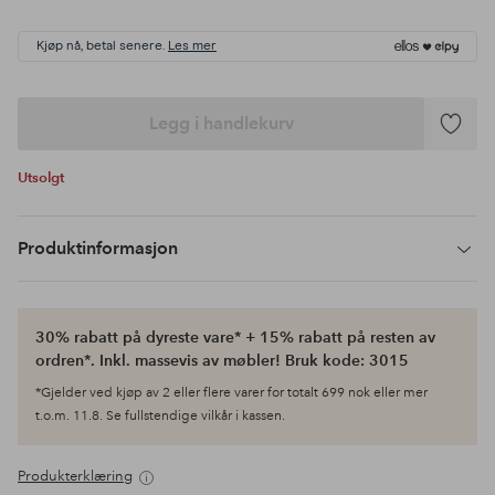
Kjøp nå, betal senere.
Les mer
Legg i handlekurv
Legg
til
Utsolgt
favoritte
Produktinformasjon
30% rabatt på dyreste vare* + 15% rabatt på resten av
ordren*. Inkl. massevis av møbler! Bruk kode: 3015
*Gjelder ved kjøp av 2 eller flere varer for totalt 699 nok eller mer
t.o.m. 11.8. Se fullstendige vilkår i kassen.
Produkterklæring