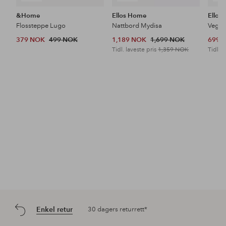
&Home
Ellos Home
Ellos
Flossteppe Lugo
Nattbord Mydisa
Veggh
379 NOK
499 NOK
1,189 NOK
1,699 NOK
699 
Tidl. laveste pris
1,359 NOK
Tidl. l
Enkel retur
30 dagers returrett*