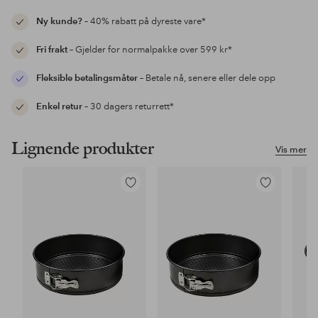
Ny kunde?
– 40% rabatt på dyreste vare*
Fri frakt
– Gjelder for normalpakke over 599 kr*
Fleksible betalingsmåter
– Betale nå, senere eller dele opp
Enkel retur
– 30 dagers returrett*
Lignende produkter
Vis mer
Legg
Legg
til
til
favoritter
favoritter