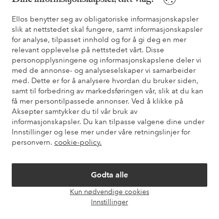
Ellos benytter seg av obligatoriske informasjonskapsler
Sikre betalinger - Betal direkte eller del opp
slik at nettstedet skal fungere, samt informasjonskapsler
Vil du vite mer om
våre betalingsalternativer
?
for analyse, tilpasset innhold og for å gi deg en mer
relevant opplevelse på nettstedet vårt. Disse
elpy
elpy
personopplysningene og informasjonskapslene deler vi
med de annonse- og analyseselskaper vi samarbeider
med. Dette er for å analysere hvordan du bruker siden,
samt til forbedring av markedsføringen vår, slik at du kan
Norge - Velg land
få mer persontilpassede annonser. Ved å klikke på
Aksepter samtykker du til vår bruk av
informasjonskapsler. Du kan tilpasse valgene dine under
Facebook
Instagram
Pinterest
Youtube
Innstillinger og lese mer under våre retningslinjer for
personvern.
cookie-policy.
Godta alle
Kun nødvendige cookies
Åpne
Innstillinger
chat-