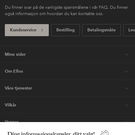
Du finner svar på de vanligste spørsmålene i vår FAQ. Du finner
også informasjon om hvordan du kan kontakte oss.
Kundeservice
Bestilling
Betalingsmåte
Lev
Mine sider
Om Ellos
Våre tjenester
Vilkår
Venner
Dine informsajonskapsler, ditt valg!