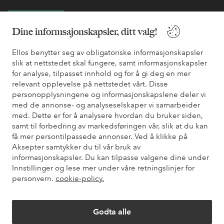
Bli kunde
Dine informsajonskapsler, ditt valg!
* Se tilbudsvilkår ved registrering
Ellos benytter seg av obligatoriske informasjonskapsler
slik at nettstedet skal fungere, samt informasjonskapsler
for analyse, tilpasset innhold og for å gi deg en mer
Trenger du hjelp?
relevant opplevelse på nettstedet vårt. Disse
personopplysningene og informasjonskapslene deler vi
Du finner svar på de vanligste spørsmålene i vår FAQ. Du finner
med de annonse- og analyseselskaper vi samarbeider
også informasjon om hvordan du kan kontakte oss.
med. Dette er for å analysere hvordan du bruker siden,
samt til forbedring av markedsføringen vår, slik at du kan
få mer persontilpassede annonser. Ved å klikke på
Kundeservice
Bestilling
Betalingsmåte
Lev
Aksepter samtykker du til vår bruk av
informasjonskapsler. Du kan tilpasse valgene dine under
Innstillinger og lese mer under våre retningslinjer for
Mine sider
personvern.
cookie-policy.
Om Ellos
Godta alle