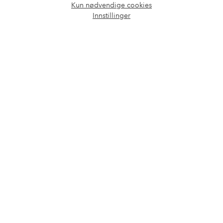
Kun nødvendige cookies
Våre tjenester
Åpne
Innstillinger
chat-
boks
Vilkår
Venner
Sikre betalinger - Betal direkte eller del opp
Vil du vite mer om
våre betalingsalternativer
?
elpy
elpy
Norge - Velg land
Facebook
Instagram
Pinterest
Youtube