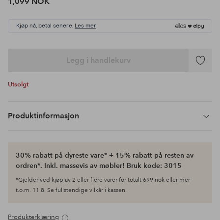
1,099 NOK
Kjøp nå, betal senere.
Les mer
Legg i handlekurv
Legg
til
Utsolgt
favoritte
Produktinformasjon
30% rabatt på dyreste vare* + 15% rabatt på resten av
ordren*. Inkl. massevis av møbler! Bruk kode: 3015
*Gjelder ved kjøp av 2 eller flere varer for totalt 699 nok eller mer
t.o.m. 11.8. Se fullstendige vilkår i kassen.
Produkterklæring