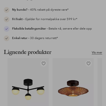
Ny kunde?
– 40% rabatt på dyreste vare*
Fri frakt
– Gjelder for normalpakke over 599 kr*
Fleksible betalingsmåter
– Betale nå, senere eller dele opp
Enkel retur
– 30 dagers returrett*
Lignende produkter
Vis mer
Legg
Legg
til
til
favoritter
favoritter