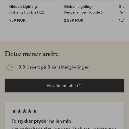
Globen Lighting
Globen Lighting
Globe
Anheng Hubble H22
Pendellampe, Hubble 5
Pende
959 NOK
2,899 NOK
1,79
Dette mener andre
3.3
basert på
3
karaktergivninger
Vis alle omtaler (1)
To stykker pryder hallen min