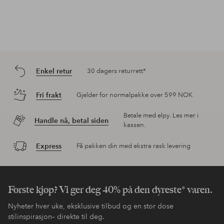
Enkel retur
30 dagers returrett*
Fri frakt
Gjelder for normalpakke over 599 NOK
Betale med elpy. Les mer i
Handle nå, betal siden
kassen.
Express
Få pakken din med ekstra rask levering
Første kjøp? Vi ger deg 40% på den dyreste* varen.
Nyheter hver uke, eksklusive tilbud og en stor dose
stilinspirasjon– direkte til deg.