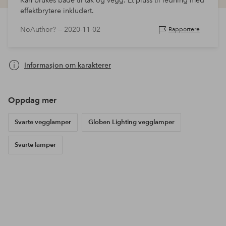
Kan brukes både til tak og vegg. Et pluss til ledning med
effektbrytere inkludert.
NoAuthor? —
2020-11-02
Rapportere
Informasjon om karakterer
Oppdag mer
Svarte vegglamper
Globen Lighting vegglamper
Svarte lamper