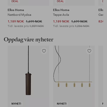
DEAL
DEAL
DE
Ellos Home
Ellos Home
Ellos
Nattbord Mydisa
Teppe Avila
1,189 NOK
1,699 NOK
1,189 NOK
1,699 NOK
824 
Tidl. laveste pris
1,359 NOK
Tidl. laveste pris
1,206 NOK
Oppdag våre nyheter
Legg
Legg
til
til
favoritter
favoritter
NYHET!
NYHET!
NY