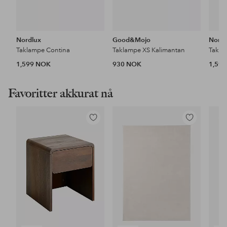
Nordlux
Good&Mojo
Nordl
Taklampe Contina
Taklampe XS Kalimantan
Takla
1,599 NOK
930 NOK
1,59
Favoritter akkurat nå
Legg
Legg
til
til
favoritter
favoritter