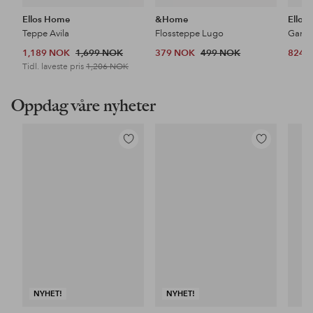
Ellos Home
&Home
Ellos
Teppe Avila
Flossteppe Lugo
1,189 NOK
1,699 NOK
379 NOK
499 NOK
824 
Tidl. laveste pris
1,206 NOK
Oppdag våre nyheter
Legg
Legg
til
til
favoritter
favoritter
NYHET!
NYHET!