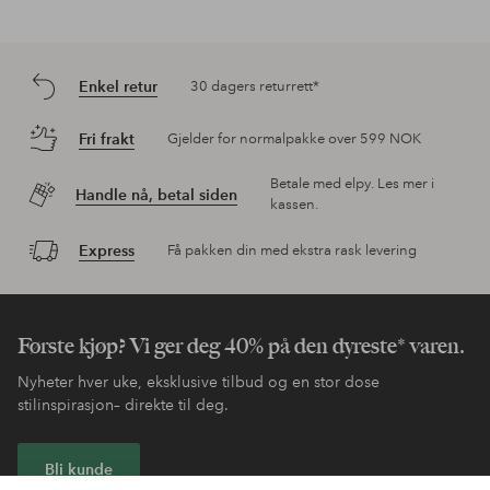
Enkel retur
30 dagers returrett*
Fri frakt
Gjelder for normalpakke over 599 NOK
Betale med elpy. Les mer i
Handle nå, betal siden
kassen.
Express
Få pakken din med ekstra rask levering
Første kjøp? Vi ger deg 40% på den dyreste* varen.
Nyheter hver uke, eksklusive tilbud og en stor dose
stilinspirasjon– direkte til deg.
Bli kunde