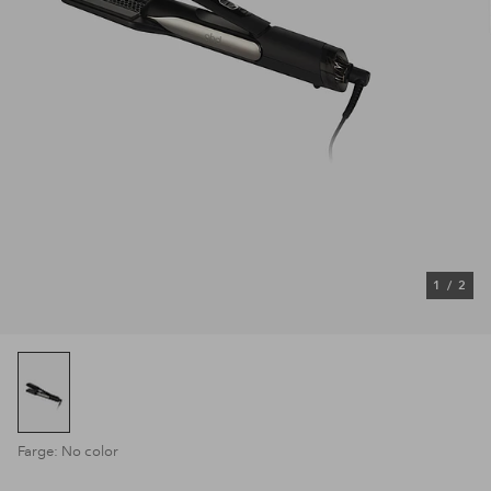
1
/
2
Farge: No color