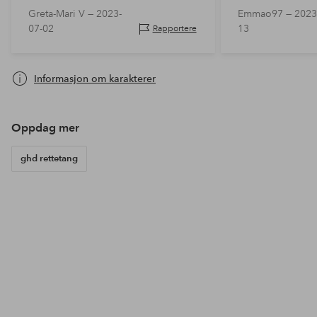
Det er så enkelt å
Ektefellen min la merke til forskjellen
Greta-Mari V —
2023-
Emmao97 —
2023
så fint. Fungerer 
også.
07-02
13
Rapportere
tiltrekke seg me
Informasjon om karakterer
Oppdag mer
ghd rettetang