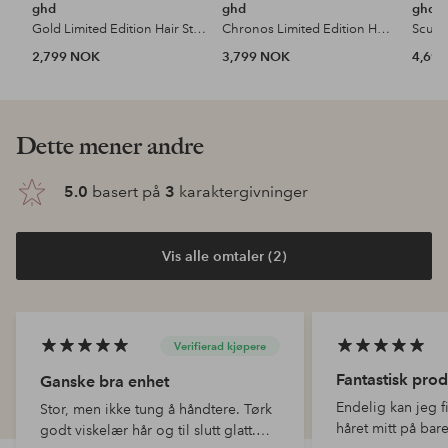
ghd
ghd
ghd
Gold Limited Edition Hair Straightener In Dusted Pink
Chronos Limited Edition Hair Straightener In Dusted Pink With Love
2,799 NOK
3,799 NOK
4,69
Dette mener andre
5.0
basert på
3
karaktergivninger
Vis alle omtaler (2)
Verifierad kjøpere
Fantastisk prod
Ganske bra enhet
Endelig kan jeg f
Stor, men ikke tung å håndtere. Tørk
håret mitt på bar
godt viskelær hår og til slutt glatt.