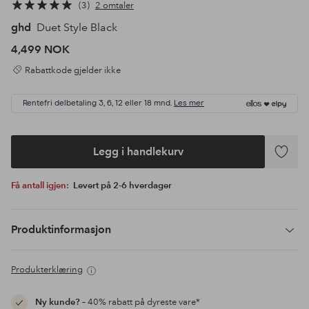
3
2 omtaler
ghd
Duet Style Black
4,499 NOK
Rabattkode gjelder ikke
Rentefri delbetaling 3, 6, 12 eller 18 mnd.
Les mer
Legg i handlekurv
Legg
til
Få antall igjen:
Levert på 2-6 hverdager
favoritte
Produktinformasjon
Produkterklæring
Ny kunde?
– 40% rabatt på dyreste vare*