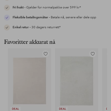
Fri frakt
– Gjelder for normalpakke over 599 kr*
Fleksible betalingsmåter
– Betale nå, senere eller dele opp
Enkel retur
– 30 dagers returrett*
Favoritter akkurat nå
Legg
Legg
til
til
favoritter
favoritter
DEAL
DEAL
DE