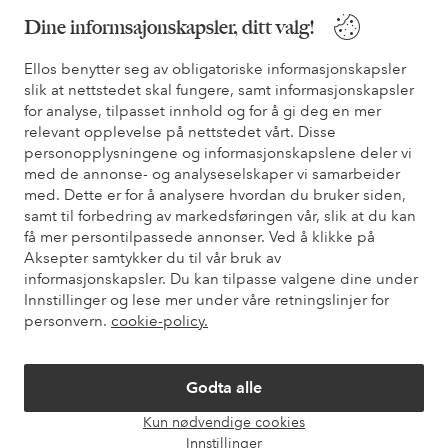
Dine informsajonskapsler, ditt valg!
* Se tilbudsvilkår ved registrering
Ellos benytter seg av obligatoriske informasjonskapsler
slik at nettstedet skal fungere, samt informasjonskapsler
Trenger du hjelp?
for analyse, tilpasset innhold og for å gi deg en mer
relevant opplevelse på nettstedet vårt. Disse
Du finner svar på de vanligste spørsmålene i vår FAQ. Du finner
personopplysningene og informasjonskapslene deler vi
også informasjon om hvordan du kan kontakte oss.
med de annonse- og analyseselskaper vi samarbeider
med. Dette er for å analysere hvordan du bruker siden,
Kundeservice
Bestilling
Betalingsmåte
Lev
samt til forbedring av markedsføringen vår, slik at du kan
få mer persontilpassede annonser. Ved å klikke på
Aksepter samtykker du til vår bruk av
informasjonskapsler. Du kan tilpasse valgene dine under
Mine sider
Innstillinger og lese mer under våre retningslinjer for
personvern.
cookie-policy.
Om Ellos
Godta alle
Våre tjenester
Kun nødvendige cookies
Åpne
Innstillinger