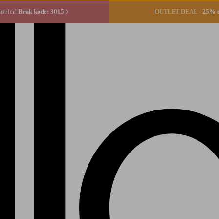
møbler!
Bruk kode: 3015
OUTLET DEAL -
25% ek