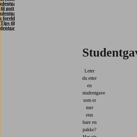
udentgave
til gutt
udentgave
a foreldre
Tips til
udentgaver
Studentga
Leter
du etter
en
studentgave
som er
mer
enn
bare en
pakke?
Her gir