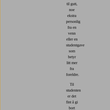
til gutt,
noe
ekstra
personlig
fra en
venn
eller en
studentgave
som
betyr
litt mer
fra
foreldre.
Til
studenten
er det
fint å gi
bort