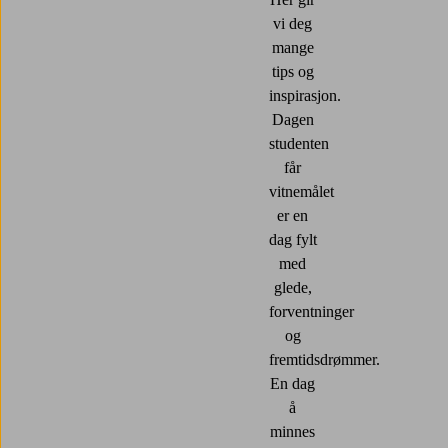
vi deg
mange
tips og
inspirasjon.
Dagen
studenten
får
vitnemålet
er en
dag fylt
med
glede,
forventninger
og
fremtidsdrømmer.
En dag
å
minnes