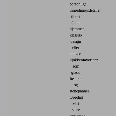
personlige
innredningsdetaljer
til det
første
hjemmet,
klassisk
design
eller
tidløse
kjøkkenfavoritter
som
glass,
bestikk
og
stekepanner.
Oppdag
vårt
store
sortiment