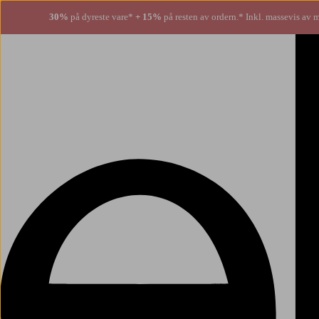
30%
på dyreste vare*
+ 15%
på resten av ordern.* Inkl. massevis av 