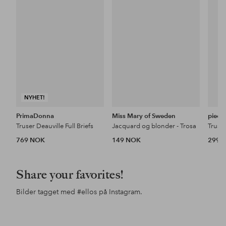
favoritter
favoritter
NYHET!
PrimaDonna
Miss Mary of Sweden
piece
Truser Deauville Full Briefs
Jacquard og blonder - Trosa
769 NOK
149 NOK
299 
Share your favorites!
Bilder tagget med
#ellos
på Instagram.
Innlegg
inesstagram
Innlegg
ellosofficial
Inn
ello
publisert
publisert
pub
av
av
av