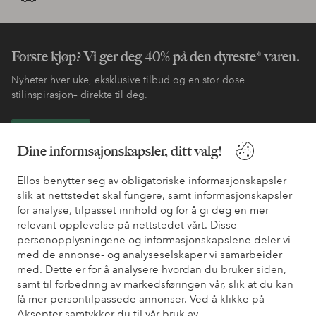
Første kjøp? Vi ger deg 40% på den dyreste* varen.
Nyheter hver uke, eksklusive tilbud og en stor dose
stilinspirasjon– direkte til deg.
Bli kunde
Dine informsajonskapsler, ditt valg!
* Se tilbudsvilkår ved registrering
Ellos benytter seg av obligatoriske informasjonskapsler
slik at nettstedet skal fungere, samt informasjonskapsler
for analyse, tilpasset innhold og for å gi deg en mer
Trenger du hjelp?
relevant opplevelse på nettstedet vårt. Disse
personopplysningene og informasjonskapslene deler vi
Du finner svar på de vanligste spørsmålene i vår FAQ. Du finner
med de annonse- og analyseselskaper vi samarbeider
også informasjon om hvordan du kan kontakte oss.
med. Dette er for å analysere hvordan du bruker siden,
samt til forbedring av markedsføringen vår, slik at du kan
Kundeservice
Bestilling
Betalingsmåte
Lev
få mer persontilpassede annonser. Ved å klikke på
Aksepter samtykker du til vår bruk av