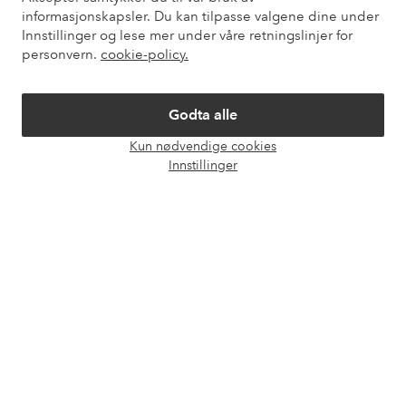
informasjonskapsler. Du kan tilpasse valgene dine under
Innstillinger og lese mer under våre retningslinjer for
Mine sider
personvern.
cookie-policy.
Om Ellos
Godta alle
Kun nødvendige cookies
Våre tjenester
Åpne
Innstillinger
chat-
boks
Vilkår
Venner
Sikre betalinger - Betal direkte eller del opp
Vil du vite mer om
våre betalingsalternativer
?
elpy
elpy