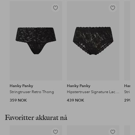
Legg
Legg
til
til
favoritter
favoritter
Hanky Panky
Hanky Panky
Hanky
Stringtruser Retro Thong
Hipstertruser Signature Lace Boyshort
359 NOK
439 NOK
299 
Favoritter akkurat nå
Legg
Legg