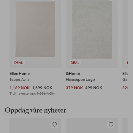
til
til
favoritter
favoritter
DEAL
DEAL
DE
Ellos Home
&Home
Ellos
Teppe Avila
Flossteppe Lugo
1,189 NOK
1,699 NOK
379 NOK
499 NOK
824 
Tidl. laveste pris
1,206 NOK
Oppdag våre nyheter
Legg
Legg
til
til