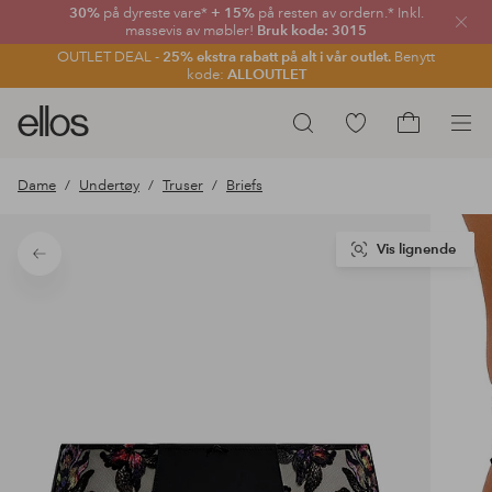
30%
på dyreste vare*
+ 15%
på resten av ordern.* Inkl.
Lukk
massevis av møbler!
Bruk kode: 3015
OUTLET DEAL -
25% ekstra rabatt på alt i vår outlet.
Benytt
kode:
ALLOUTLET
Ellos
Gå
Søk
logo
til
Gå
–
favorittmerkede
til
Dame
Undertøy
Truser
Briefs
gå
produkter
handlekurv
til
forsiden
Vis lignende
Tilbake