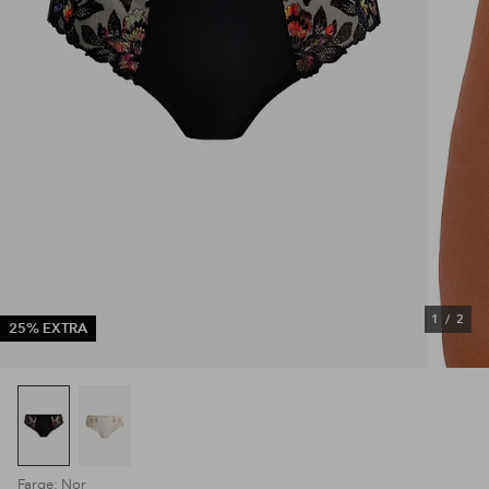
1
/
2
25% EXTRA
Farge: Nor