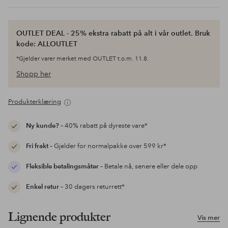
OUTLET DEAL - 25% ekstra rabatt på alt i vår outlet. Bruk
kode: ALLOUTLET
*Gjelder varer merket med OUTLET t.o.m. 11.8.
Shopp her
Produkterklæring
Ny kunde?
– 40% rabatt på dyreste vare*
Fri frakt
– Gjelder for normalpakke over 599 kr*
Fleksible betalingsmåter
– Betale nå, senere eller dele opp
Enkel retur
– 30 dagers returrett*
Lignende produkter
Vis mer