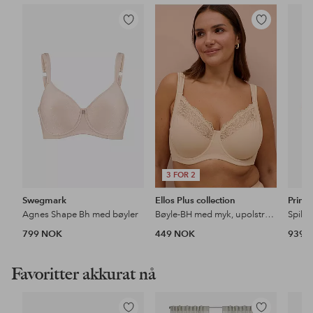
Legg
Legg
til
til
favoritter
favoritter
3 FOR 2
Swegmark
Ellos Plus collection
Prim
Agnes Shape Bh med bøyler
Bøyle-BH med myk, upolstret kopp
799 NOK
449 NOK
939 
Favoritter akkurat nå
Legg
Legg