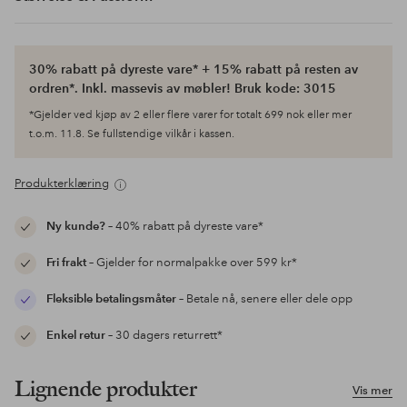
30% rabatt på dyreste vare* + 15% rabatt på resten av
ordren*. Inkl. massevis av møbler! Bruk kode: 3015
*Gjelder ved kjøp av 2 eller flere varer for totalt 699 nok eller mer
t.o.m. 11.8. Se fullstendige vilkår i kassen.
Produkterklæring
Ny kunde?
– 40% rabatt på dyreste vare*
Fri frakt
– Gjelder for normalpakke over 599 kr*
Fleksible betalingsmåter
– Betale nå, senere eller dele opp
Enkel retur
– 30 dagers returrett*
Lignende produkter
Vis mer