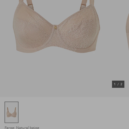
1
/
2
Farge: Natural beige