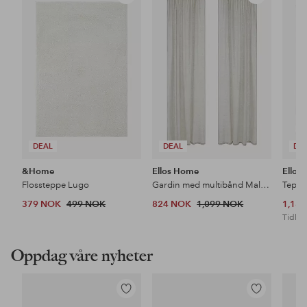
til
til
favoritter
favoritter
DEAL
DEAL
DE
&Home
Ellos Home
Ellos
Flossteppe Lugo
Gardin med multibånd Malva 2-pk i 100% lin
Teppe
379 NOK
499 NOK
824 NOK
1,099 NOK
1,18
Tidl. l
Oppdag våre nyheter
Legg
Legg