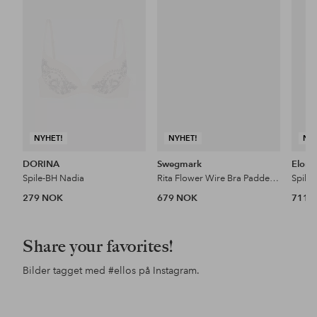
til
til
favoritter
favoritter
NYHET!
NYHET!
NY
DORINA
Swegmark
Elomi
Spile-BH Nadia
Rita Flower Wire Bra Padded Cups
Spile
279 NOK
679 NOK
711 
Share your favorites!
Bilder tagget med
#ellos
på Instagram.
Innlegg
inesstagram
Innlegg
ellosofficial
Inn
ine
publisert
publisert
pub
av
av
av