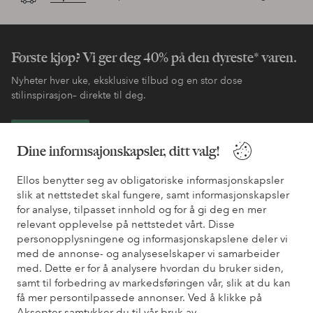
Første kjøp? Vi ger deg 40% på den dyreste* varen.
Nyheter hver uke, eksklusive tilbud og en stor dose
stilinspirasjon– direkte til deg.
Bli kunde
Dine informsajonskapsler, ditt valg!
* Se tilbudsvilkår ved registrering
Ellos benytter seg av obligatoriske informasjonskapsler
slik at nettstedet skal fungere, samt informasjonskapsler
for analyse, tilpasset innhold og for å gi deg en mer
Trenger du hjelp?
relevant opplevelse på nettstedet vårt. Disse
personopplysningene og informasjonskapslene deler vi
Du finner svar på de vanligste spørsmålene i vår FAQ. Du finner
med de annonse- og analyseselskaper vi samarbeider
også informasjon om hvordan du kan kontakte oss.
med. Dette er for å analysere hvordan du bruker siden,
samt til forbedring av markedsføringen vår, slik at du kan
Kundeservice
Bestilling
Betalingsmåte
Lev
få mer persontilpassede annonser. Ved å klikke på
Aksepter samtykker du til vår bruk av