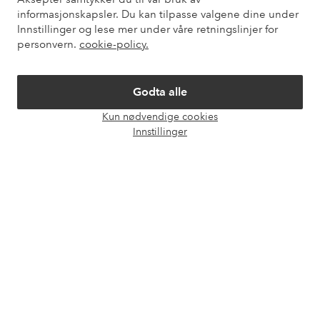
informasjonskapsler. Du kan tilpasse valgene dine under
Innstillinger og lese mer under våre retningslinjer for
Mine sider
personvern.
cookie-policy.
Om Ellos
Godta alle
Kun nødvendige cookies
Våre tjenester
Åpne
Innstillinger
chat-
boks
Vilkår
Venner
Sikre betalinger - Betal direkte eller del opp
Vil du vite mer om
våre betalingsalternativer
?
elpy
elpy