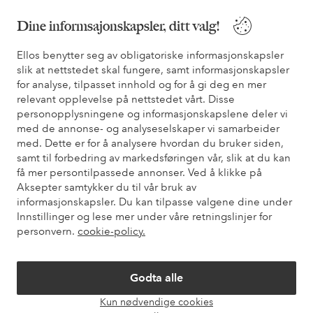
Bli kunde
Dine informsajonskapsler, ditt valg!
* Se tilbudsvilkår ved registrering
Ellos benytter seg av obligatoriske informasjonskapsler
slik at nettstedet skal fungere, samt informasjonskapsler
for analyse, tilpasset innhold og for å gi deg en mer
Trenger du hjelp?
relevant opplevelse på nettstedet vårt. Disse
personopplysningene og informasjonskapslene deler vi
Du finner svar på de vanligste spørsmålene i vår FAQ. Du finner
med de annonse- og analyseselskaper vi samarbeider
også informasjon om hvordan du kan kontakte oss.
med. Dette er for å analysere hvordan du bruker siden,
samt til forbedring av markedsføringen vår, slik at du kan
Kundeservice
Bestilling
Betalingsmåte
Lev
få mer persontilpassede annonser. Ved å klikke på
Aksepter samtykker du til vår bruk av
informasjonskapsler. Du kan tilpasse valgene dine under
Innstillinger og lese mer under våre retningslinjer for
Mine sider
personvern.
cookie-policy.
Om Ellos
Godta alle
Kun nødvendige cookies
Våre tjenester
Åpne