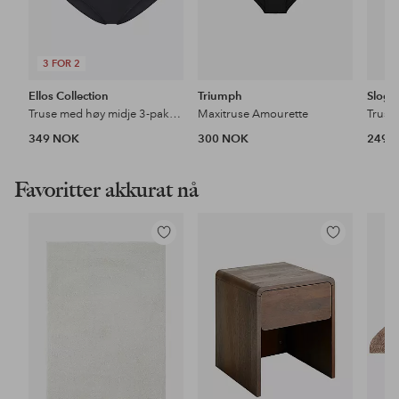
3 FOR 2
Ellos Collection
Triumph
Slogg
Truse med høy midje 3-pakning
Maxitruse Amourette
349 NOK
300 NOK
249 
Favoritter akkurat nå
Legg
Legg
til
til
favoritter
favoritter