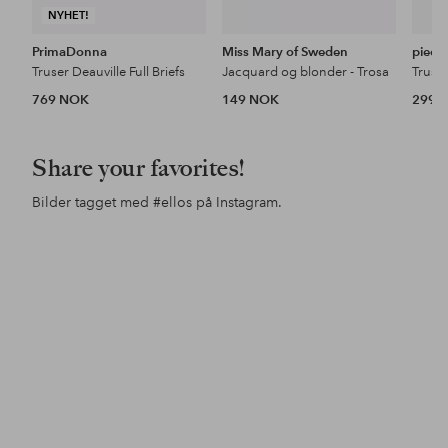
NYHET!
PrimaDonna
Miss Mary of Sweden
piece
Truser Deauville Full Briefs
Jacquard og blonder - Trosa
769 NOK
149 NOK
299 
Share your favorites!
Bilder tagget med
#ellos
på Instagram.
Innlegg
inesstagram
Innlegg
ellosofficial
Inn
ello
publisert
publisert
pub
av
av
av