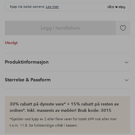
Kjøp nå, betal senere.
Les mer
Legg i handlekurv
Legg
til
Utsolgt
favoritte
Produktinformasjon
Størrelse & Passform
30% rabatt på dyreste vare* + 15% rabatt på resten av
ordren*. Inkl. massevis av møbler! Bruk kode: 3015
*Gjelder ved kjøp av 2 eller flere varer for totalt 699 nok eller mer
t.o.m. 11.8. Se fullstendige vilkår i kassen.