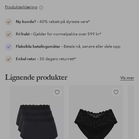
Produkterklæring
Ny kunde?
– 40% rabatt på dyreste vare*
Fri frakt
– Gjelder for normalpakke over 599 kr*
Fleksible betalingsmåter
– Betale nå, senere eller dele opp
Enkel retur
– 30 dagers returrett*
Lignende produkter
Vis mer
Legg
Legg
til
til
favoritter
favoritter