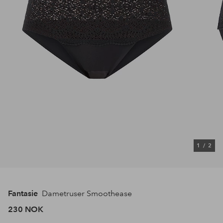
1
/
2
Fantasie
Dametruser Smoothease
230 NOK