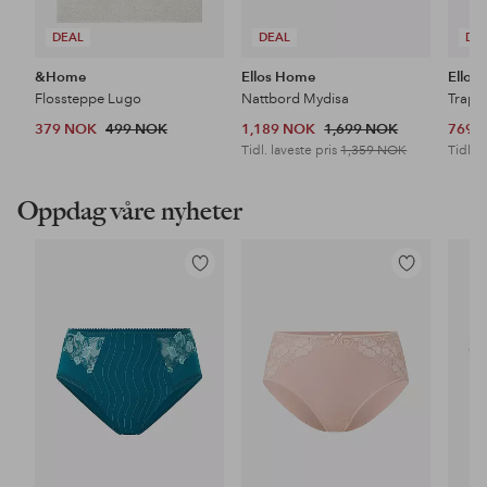
DEAL
DEAL
DE
&Home
Ellos Home
Ellos
Flossteppe Lugo
Nattbord Mydisa
Trapp
379 NOK
499 NOK
1,189 NOK
1,699 NOK
769 
Tidl. laveste pris
1,359 NOK
Tidl. l
Oppdag våre nyheter
Legg
Legg
til
til
favoritter
favoritter