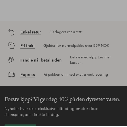
Enkel retur
30 dagers returrett*
Fri frakt
Gjelder for normalpakke over 599 NOK
Betale med elpy. Les mer i
Handle nå, betal siden
kassen.
Express
Få pakken din med ekstra rask levering
Første kjøp? Vi ger deg 40% på den dyreste* varen.
Nyheter hver uke, eksklusive tilbud og en stor dose
stilinspirasjon– direkte til deg.