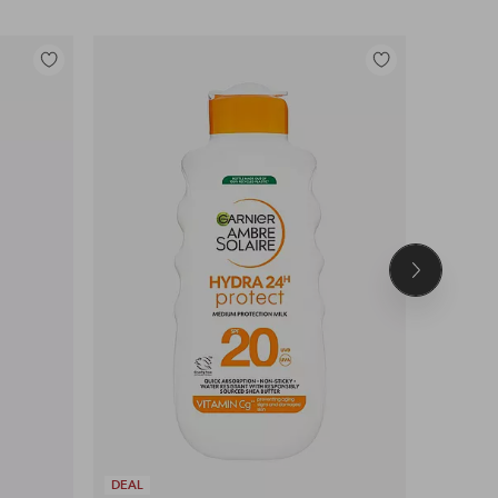
Legg
Legg
til
til
favoritter
favoritter
Neste
produkt
DEAL