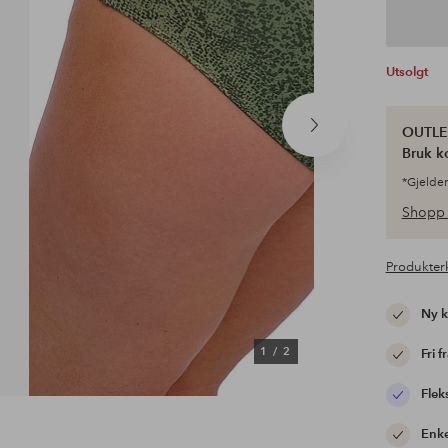
Utsolgt
OUTLET
Neste
produkt
Bruk k
*Gjelder
Shopp 
Produkter
Ny 
1
/
2
Fri f
Flek
Enke