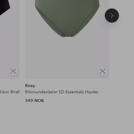
Neste
produkt
Vis
Vis
lignende
lignende
Roxy
Vero Mo
ikini Brief
Bikiniunderdeler SD Essentials Hipster
Bikinitru
349 NOK
229 NOK