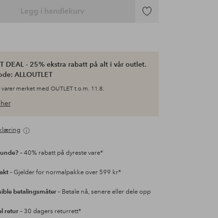
Legg i handlekurv
Legg
til
favoritter
 DEAL - 25% ekstra rabatt på alt i vår outlet.
ode: ALLOUTLET
 varer merket med OUTLET t.o.m. 11.8.
her
klæring
kunde?
– 40% rabatt på dyreste vare*
rakt
– Gjelder for normalpakke over 599 kr*
sible betalingsmåter
– Betale nå, senere eller dele opp
l retur
– 30 dagers returrett*