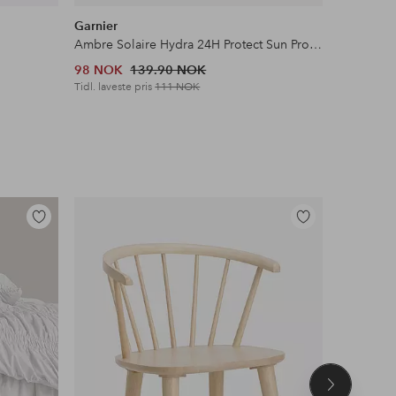
Garnier
Nivea
Ambre Solaire Hydra 24H Protect Sun Protecting Milk SPF20 For Normal Skin 175 Ml
Sun Prote
98 NOK
139.90 NOK
57 NOK
Tidl. laveste pris
111 NOK
Legg
Legg
til
til
favoritter
favoritter
Neste