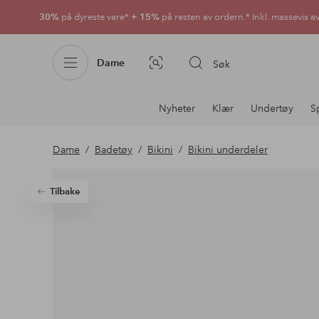
30%
på dyreste vare*
+ 15%
på resten av ordern.* Inkl. massevis a
Dame
Søk
Bildesøk
Avdelingsnavigering
Nyheter
Klær
Undertøy
S
Dame
Badetøy
Bikini
Bikini underdeler
Tilbake