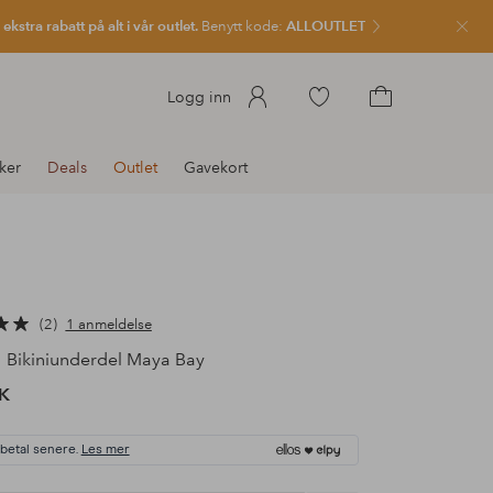
kstra rabatt på alt i vår outlet.
Benytt kode:
ALLOUTLET
Lukk
Gå
Logg inn
til
Gå
favorittmerkede
til
ker
Deals
Outlet
Gavekort
produkter
handlekurven
2
1 anmeldelse
Bikiniunderdel Maya Bay
K
 betal senere.
Les mer