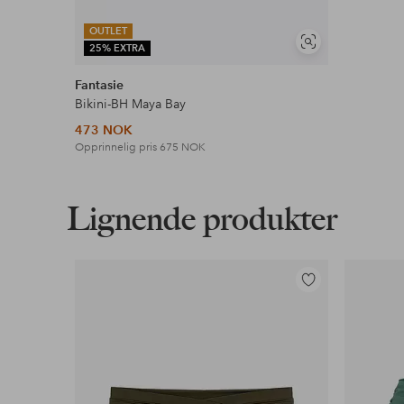
OUTLET
Vis
25% EXTRA
lignende
Fantasie
Bikini-BH Maya Bay
473 NOK
Opprinnelig pris
675 NOK
Lignende produkter
Legg
til
favoritter