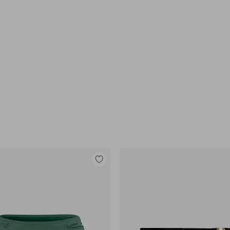
Legg
til
favoritter