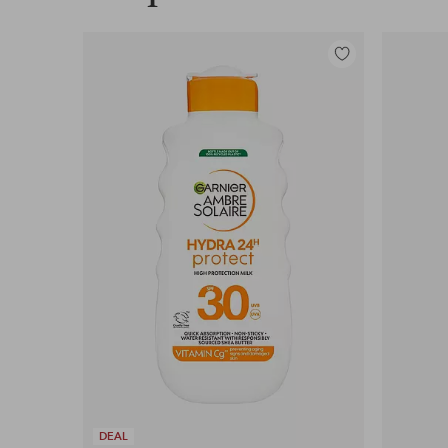
Legg
til
favoritter
DEAL