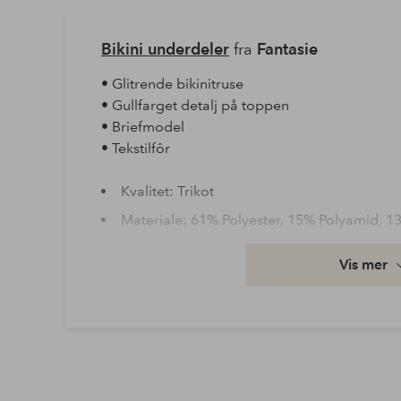
Bikini underdeler
fra
Fantasie
• Glitrende bikinitruse
• Gullfarget detalj på toppen
• Briefmodel
• Tekstilfôr
Kvalitet: Trikot
Materiale: 61% Polyester, 15% Polyamid, 13
Vaske: Håndvask
Vis mer
Artikkelnummer: 2108698-01-S
Last ned høyoppløst bilde
Fri frakt