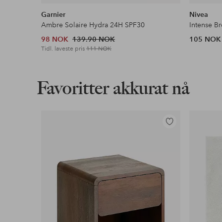
Garnier
Nivea
Ambre Solaire Hydra 24H SPF30
Intense B
98 NOK
139.90 NOK
105 NOK
Tidl. laveste pris
111 NOK
Favoritter akkurat nå
Legg
til
favoritter