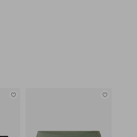
Legg
Legg
til
til
favoritter
favoritter