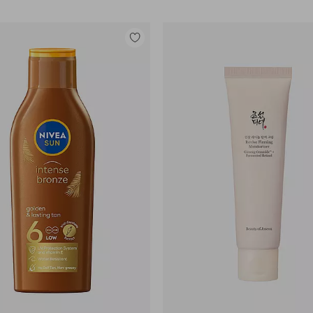
Legg
til
favoritter