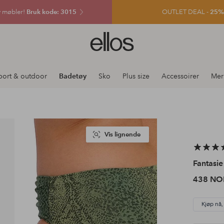
v møbler!
Bruk kode: 3015
OUTLET DEAL -
25% e
Ellos
logo
–
gå
port & outdoor
Badetøy
Sko
Plus size
Accessoirer
Mer
til
forsiden
Vis lignende
Fantasie
438 NO
Kjøp nå,