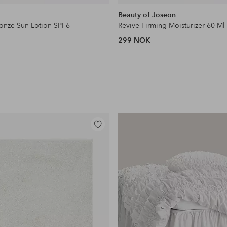
Beauty of Joseon
ronze Sun Lotion SPF6
Revive Firming Moisturizer 60 Ml
299 NOK
Legg
til
favoritter