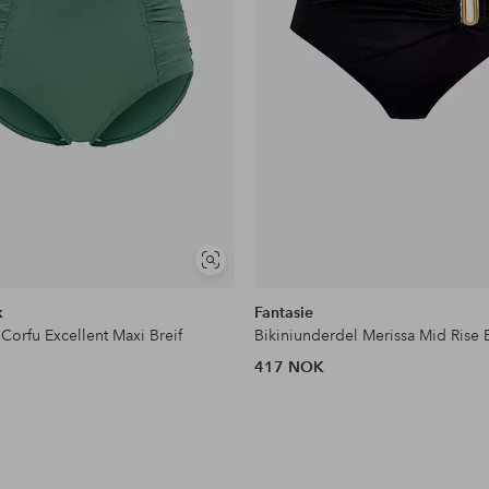
Vis
lignende
k
Fantasie
 Corfu Excellent Maxi Breif
Bikiniunderdel Merissa Mid Rise B
417 NOK