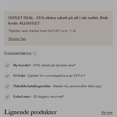
OUTLET DEAL - 25% ekstra rabatt på alt i vår outlet. Bruk
kode: ALLOUTLET
*Gjelder varer merket med OUTLET t.o.m. 11.8.
Shopp her
Produkterklæring
Ny kunde?
– 40% rabatt på dyreste vare*
Fri frakt
– Gjelder for normalpakke over 599 kr*
Fleksible betalingsmåter
– Betale nå, senere eller dele opp
Enkel retur
– 30 dagers returrett*
Lignende produkter
Vis mer