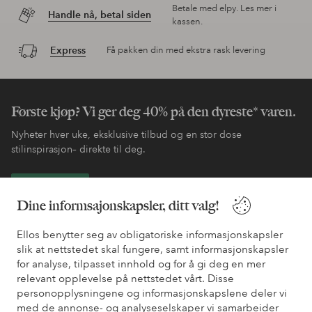
Betale med elpy. Les mer i
Handle nå, betal siden
kassen.
Express
Få pakken din med ekstra rask levering
Første kjøp? Vi ger deg 40% på den dyreste* varen.
Nyheter hver uke, eksklusive tilbud og en stor dose
stilinspirasjon– direkte til deg.
Bli kunde
Dine informsajonskapsler, ditt valg!
* Se tilbudsvilkår ved registrering
Ellos benytter seg av obligatoriske informasjonskapsler
slik at nettstedet skal fungere, samt informasjonskapsler
for analyse, tilpasset innhold og for å gi deg en mer
Trenger du hjelp?
relevant opplevelse på nettstedet vårt. Disse
personopplysningene og informasjonskapslene deler vi
Du finner svar på de vanligste spørsmålene i vår FAQ. Du finner
med de annonse- og analyseselskaper vi samarbeider
også informasjon om hvordan du kan kontakte oss.