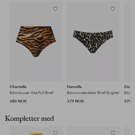
Legg
Legg
til
til
favoritter
favoritter
Chantelle
Damella
Zizzi
Bikinitruser Vita Full Brief
Bikiniunderdeler Brief Brigitte
680 NOK
379 NOK
379 
Kompletter med