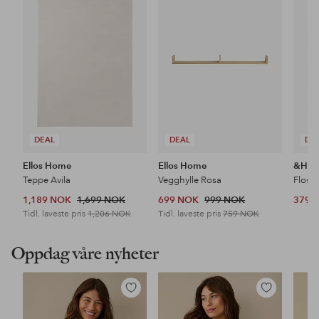
til
til
favoritter
favoritter
DEAL
DEAL
DE
Ellos Home
Ellos Home
&Ho
Teppe Avila
Vegghylle Rosa
Floss
1,189 NOK
1,699 NOK
699 NOK
999 NOK
379 
Tidl. laveste pris
1,206 NOK
Tidl. laveste pris
759 NOK
Oppdag våre nyheter
Legg
Legg
til
til