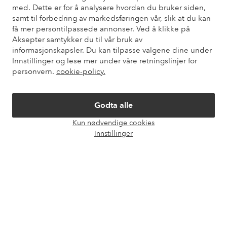
med. Dette er for å analysere hvordan du bruker siden,
samt til forbedring av markedsføringen vår, slik at du kan
Kundeservice
Bestilling
Betalingsmåte
Lev
få mer persontilpassede annonser. Ved å klikke på
Aksepter samtykker du til vår bruk av
informasjonskapsler. Du kan tilpasse valgene dine under
Innstillinger og lese mer under våre retningslinjer for
Mine sider
personvern.
cookie-policy.
Om Ellos
Godta alle
Kun nødvendige cookies
Våre tjenester
Åpne
Innstillinger
chat-
boks
Vilkår
Venner
Sikre betalinger - Betal direkte eller del opp