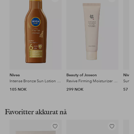
Legg
Legg
til
til
favoritter
favoritter
Nivea
Beauty of Joseon
Nivea
Intense Bronze Sun Lotion SPF6
Revive Firming Moisturizer 60 Ml
Sun P
105 NOK
299 NOK
57 N
Favoritter akkurat nå
Legg
Legg