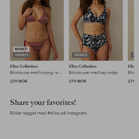
favoritter
favoritter
NYHET!
SWIM25
SWIM25
SW
Ellos Collection
Ellos Collection
Ellos 
Bikinitruse med knyting i sidene
Bikinitruser med høy midje
229 NOK
279 NOK
279 
Share your favorites!
Bilder tagget med
#ellos
på Instagram.
Innlegg
ellosofficial
Innlegg
ellosofficial
Inn
ello
publisert
publisert
pub
av
av
av