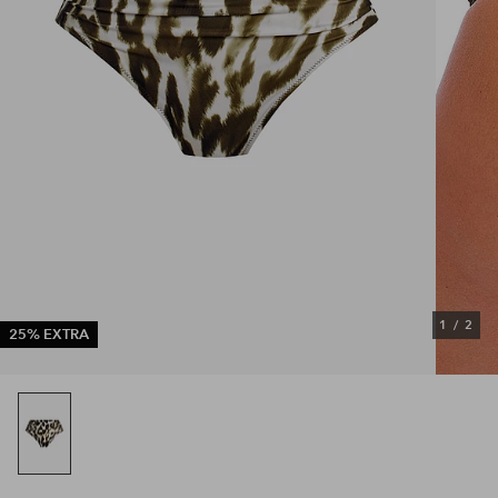
1
/
2
25% EXTRA