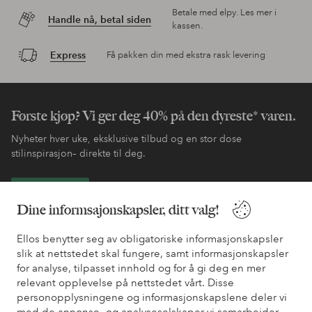
Betale med elpy. Les mer i
Handle nå, betal siden
kassen.
Express
Få pakken din med ekstra rask levering
Første kjøp? Vi ger deg 40% på den dyreste* varen.
Nyheter hver uke, eksklusive tilbud og en stor dose
stilinspirasjon– direkte til deg.
Bli kunde
Dine informsajonskapsler, ditt valg!
* Se tilbudsvilkår ved registrering
Ellos benytter seg av obligatoriske informasjonskapsler
slik at nettstedet skal fungere, samt informasjonskapsler
for analyse, tilpasset innhold og for å gi deg en mer
Trenger du hjelp?
relevant opplevelse på nettstedet vårt. Disse
personopplysningene og informasjonskapslene deler vi
Du finner svar på de vanligste spørsmålene i vår FAQ. Du finner