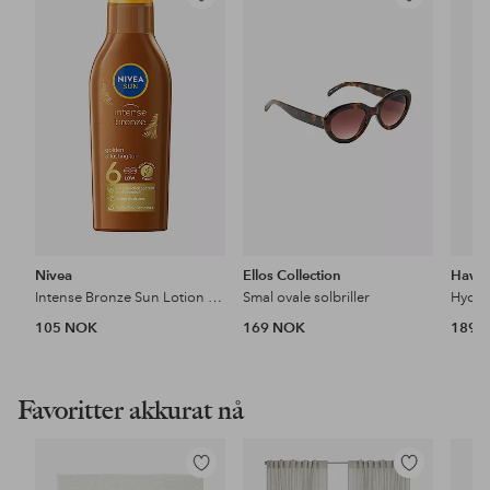
Legg
Legg
til
til
favoritter
favoritter
Nivea
Ellos Collection
Hawai
Intense Bronze Sun Lotion SPF6
Smal ovale solbriller
105 NOK
169 NOK
189 
Favoritter akkurat nå
Legg
Legg