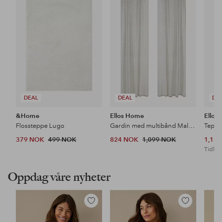
til
til
favoritter
favoritter
DEAL
DEAL
DE
&Home
Ellos Home
Ellos
Flossteppe Lugo
Gardin med multibånd Malva 2-pk i 100% lin
Teppe
379 NOK
499 NOK
824 NOK
1,099 NOK
1,18
Tidl. l
Oppdag våre nyheter
Legg
Legg
til
til