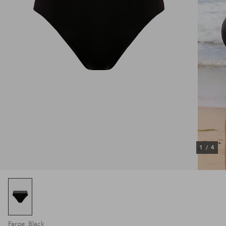
1
/
4
Farge: Black