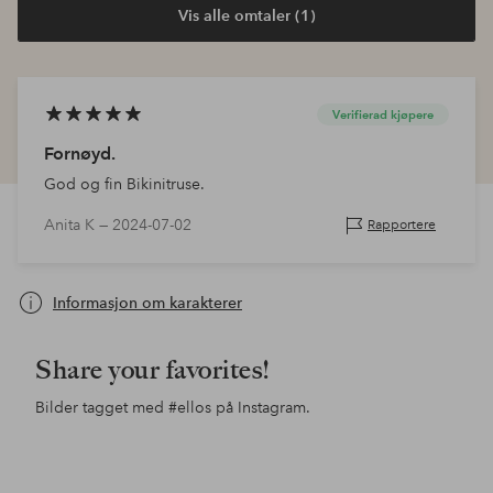
Vis alle omtaler (1)
Verifierad kjøpere
Fornøyd.
God og fin Bikinitruse.
Anita K —
2024-07-02
Rapportere
Informasjon om karakterer
Share your favorites!
Bilder tagget med
#ellos
på Instagram.
Innlegg
ellosofficial
Innlegg
ellosofficial
Inn
ello
publisert
publisert
pub
av
av
av