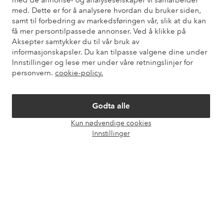
med de annonse- og analyseselskaper vi samarbeider
også informasjon om hvordan du kan kontakte oss.
med. Dette er for å analysere hvordan du bruker siden,
samt til forbedring av markedsføringen vår, slik at du kan
Kundeservice
Bestilling
Betalingsmåte
Lev
få mer persontilpassede annonser. Ved å klikke på
Aksepter samtykker du til vår bruk av
informasjonskapsler. Du kan tilpasse valgene dine under
Innstillinger og lese mer under våre retningslinjer for
Mine sider
personvern.
cookie-policy.
Om Ellos
Godta alle
Kun nødvendige cookies
Våre tjenester
Åpne
Innstillinger
chat-
boks
Vilkår
Venner