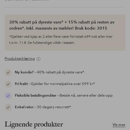
30% rabatt på dyreste vare* + 15% rabatt på resten av
ordren*. Inkl. massevis av møbler! Bruk kode: 3015
*Gjelder ved kjøp av 2 eller flere varer for totalt 699 nok eller mer
t.o.m. 11.8. Se fullstendige vilkår i kassen.
Produkterklæring
Ny kunde?
– 40% rabatt på dyreste vare*
Fri frakt
– Gjelder for normalpakke over 599 kr*
Fleksible betalingsmåter
– Betale nå, senere eller dele opp
Enkel retur
– 30 dagers returrett*
Lignende produkter
Vis mer