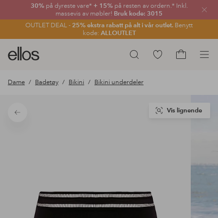
30%
på dyreste vare*
+ 15%
på resten av ordern.* Inkl.
Lukk
massevis av møbler!
Bruk kode: 3015
OUTLET DEAL -
25% ekstra rabatt på alt i vår outlet.
Benytt
kode:
ALLOUTLET
Ellos
Gå
Søk
logo
til
Gå
–
favorittmerkede
til
Dame
Badetøy
Bikini
Bikini underdeler
gå
produkter
handlekurv
til
forsiden
Vis lignende
Tilbake