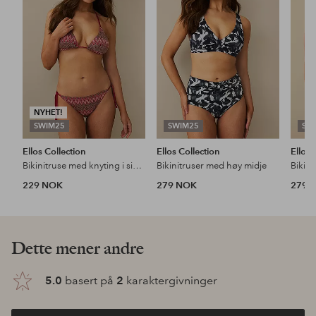
favoritter
favoritter
NYHET!
SWIM25
SWIM25
SW
Ellos Collection
Ellos Collection
Ellos 
Bikinitruse med knyting i sidene
Bikinitruser med høy midje
229 NOK
279 NOK
279 
Dette mener andre
5.0
basert på
2
karaktergivninger