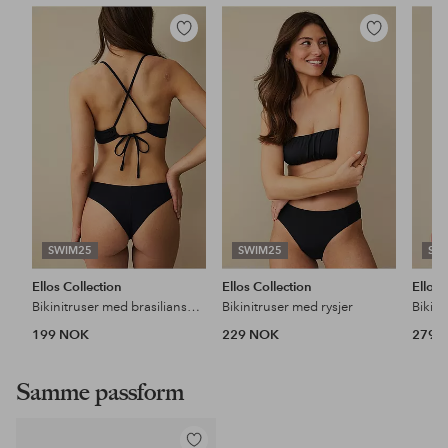
Legg
Legg
til
til
favoritter
favoritter
SWIM25
SWIM25
SW
Ellos Collection
Ellos Collection
Ellos 
Bikinitruser med brasiliansk snitt
Bikinitruser med rysjer
Bikin
199 NOK
229 NOK
279 
Samme passform
Legg