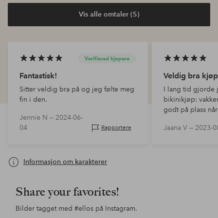
Vis alle omtaler (5)
Verifierad kjøpere
Fantastisk!
Veldig bra kjøp
Sitter veldig bra på og jeg følte meg
I lang tid gjorde
fin i den.
bikinikjøp: vakke
godt på plass når
Jennie N —
2024-06-
ha på og matcher 
04
Jaana V —
2023-0
Rapportere
Informasjon om karakterer
Share your favorites!
Bilder tagget med
#ellos
på Instagram.