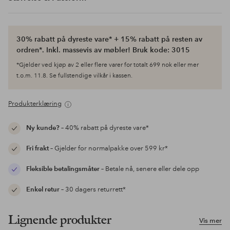
30% rabatt på dyreste vare* + 15% rabatt på resten av
ordren*. Inkl. massevis av møbler! Bruk kode: 3015
*Gjelder ved kjøp av 2 eller flere varer for totalt 699 nok eller mer
t.o.m. 11.8. Se fullstendige vilkår i kassen.
Produkterklæring
Ny kunde?
– 40% rabatt på dyreste vare*
Fri frakt
– Gjelder for normalpakke over 599 kr*
Fleksible betalingsmåter
– Betale nå, senere eller dele opp
Enkel retur
– 30 dagers returrett*
Lignende produkter
Vis mer