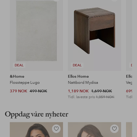
til
til
favoritter
favoritter
DEAL
DEAL
DE
&Home
Ellos Home
Ellos
Flossteppe Lugo
Nattbord Mydisa
Veggh
379 NOK
499 NOK
1,189 NOK
1,699 NOK
699 
Tidl. laveste pris
1,359 NOK
Tidl. l
Oppdag våre nyheter
Legg
Legg
til
til