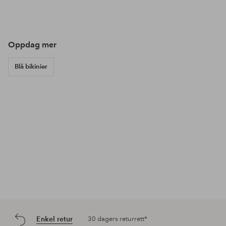
Innlegg
ellosofficial
Innlegg
ellosofficial
Inn
ello
publisert
publisert
pub
av
av
av
Oppdag mer
Blå bikinier
Enkel retur
30 dagers returrett*