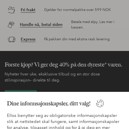
Fri frakt
Gjelder for normalpakke over 599 NOK
Betale med elpy. Les mer i
Handle nå, betal siden
kassen.
Express
Få pakken din med ekstra rask levering
Første kjøp? Vi ger deg 40% på den dyreste* varen.
Nyheter hver uke, eksklusive tilbud og en stor dose
stilinspirasjon– direkte til deg.
Bli kunde
Dine informsajonskapsler, ditt valg!
* Se tilbudsvilkår ved registrering
Ellos benytter seg av obligatoriske informasjonskapsler
slik at nettstedet skal fungere, samt informasjonskapsler
for analyse, tilpasset innhold og for å gi deg en mer