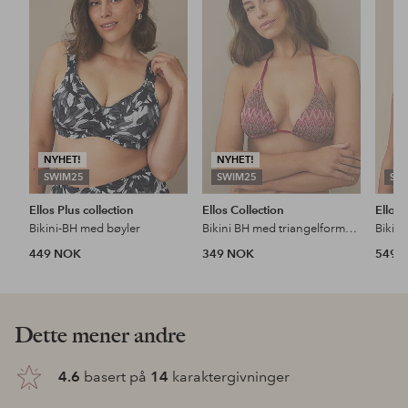
favoritter
favoritter
NYHET!
NYHET!
SWIM25
SWIM25
SW
Ellos Plus collection
Ellos Collection
Ellos 
Bikini-BH med bøyler
Bikini BH med triangelformede skåler
Bikini
449 NOK
349 NOK
549 
Dette mener andre
4.6
basert på
14
karaktergivninger