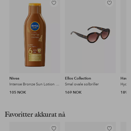
Legg
Legg
til
til
favoritter
favoritter
Nivea
Ellos Collection
Hawai
Intense Bronze Sun Lotion SPF6
Smal ovale solbriller
105 NOK
169 NOK
189 
Favoritter akkurat nå
Legg
Legg