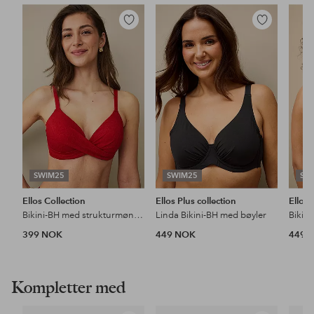
Legg
Legg
til
til
favoritter
favoritter
SWIM25
SWIM25
SW
Ellos Collection
Ellos Plus collection
Ellos 
Bikini-BH med strukturmønster
Linda Bikini-BH med bøyler
Bikin
399 NOK
449 NOK
449 
Kompletter med