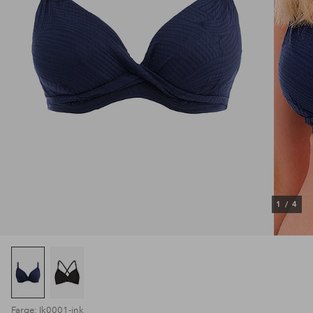
1
/
4
Farge: Ik0001-ink