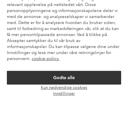
Trenger du hjelp?
relevant opplevelse på nettstedet vårt. Disse
personopplysningene og informasjonskapslene deler vi
Du finner svar på de vanligste spørsmålene i vår FAQ. Du finner
med de annonse- og analyseselskaper vi samarbeider
også informasjon om hvordan du kan kontakte oss.
med. Dette er for å analysere hvordan du bruker siden,
samt til forbedring av markedsføringen vår, slik at du kan
Kundeservice
Bestilling
Betalingsmåte
Lev
få mer persontilpassede annonser. Ved å klikke på
Aksepter samtykker du til vår bruk av
informasjonskapsler. Du kan tilpasse valgene dine under
Innstillinger og lese mer under våre retningslinjer for
Mine sider
personvern.
cookie-policy.
Om Ellos
Godta alle
Kun nødvendige cookies
Våre tjenester
Åpne
Innstillinger
chat-
boks
Vilkår
Venner