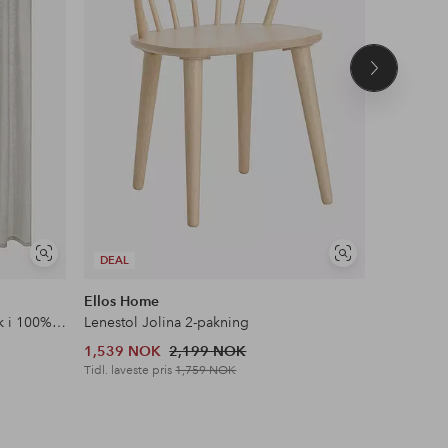
Neste
produkt
Vis
Vis
DEAL
DEAL
lignende
lignende
Ellos Home
Ellos Ho
Gardin med multibånd Malva 2-pk i 100% lin
Lenestol Jolina 2-pakning
Speil Myr
1,539 NOK
2,199 NOK
2,449 N
Tidl. laveste pris
1,759 NOK
Tidl. lavest