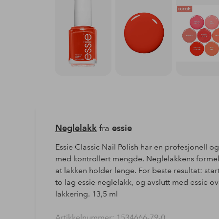
Neglelakk
fra
essie
Essie Classic Nail Polish har en profesjonell o
med kontrollert mengde. Neglelakkens formel 
at lakken holder lenge. For beste resultat: sta
to lag essie neglelakk, og avslutt med essie o
lakkering. 13,5 ml
Artikkelnummer: 1534666-79-0