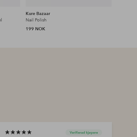
Kure Bazaar
OPI
ml
Nail Polish
Infinite 
199 NOK
199 NOK
Verifierad kjøpere