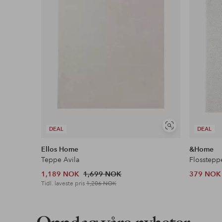
Vis
DEAL
DEAL
lignende
Ellos Home
&Home
Teppe Avila
Flosstepp
1,189 NOK
1,699 NOK
379 NOK
Tidl. laveste pris
1,206 NOK