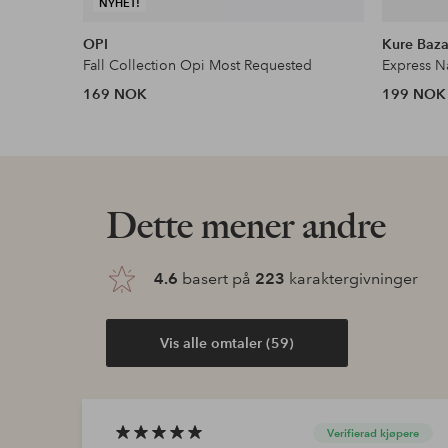
NYHET!
OPI
Kure Baza
Fall Collection Opi Most Requested
Express Na
169 NOK
199 NOK
Dette mener andre
4.6
basert på
223
karaktergivninger
Vis alle omtaler (59)
Verifierad kjøpere