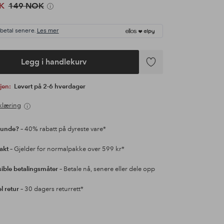
K
149 NOK
 betal senere.
Les mer
Legg i handlekurv
Legg
til
gjen:
Levert på 2-6 hverdager
favoritter
klæring
kunde?
– 40% rabatt på dyreste vare*
rakt
– Gjelder for normalpakke over 599 kr*
sible betalingsmåter
– Betale nå, senere eller dele opp
l retur
– 30 dagers returrett*