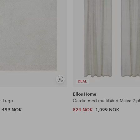
Vis
DEAL
lignende
Ellos Home
e Lugo
499 NOK
824 NOK
1,099 NOK