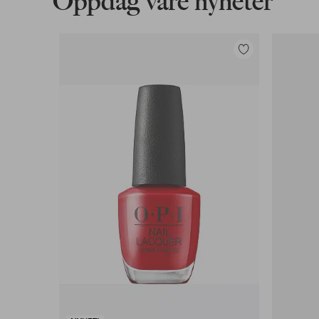
Oppdag våre nyheter
Legg
til
favoritter