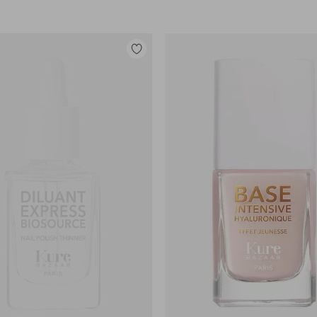
Legg
til
favoritter