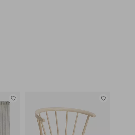
Legg
Legg
til
til
favoritter
favoritter