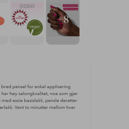
+8
g bred pensel for enkel applisering
har høy salongkvalitet, noe som gjør
rt med essie basislakk, pensle deretter
verlakk. Vent to minutter mellom hver