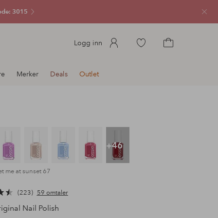
ode: 3015
Lukk
Gå
Logg inn
til
Gå
favorittmerkede
til
re
Merker
Deals
Outlet
produkter
handlekurven
+46
t me at sunset 67
223
59 omtaler
ginal Nail Polish