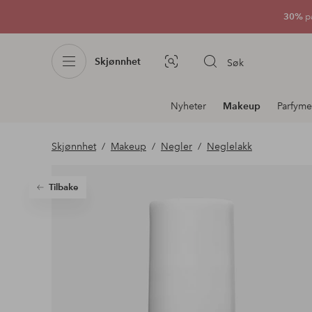
30%
p
Skjønnhet
Søk
Bildesøk
Avdelingsnavigering
Nyheter
Makeup
Parfyme
Skjønnhet
Makeup
Negler
Neglelakk
Tilbake