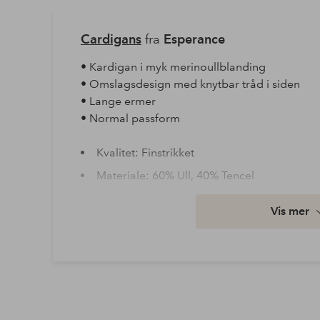
Cardigans
fra
Esperance
• Kardigan i myk merinoullblanding
• Omslagsdesign med knytbar tråd i siden
• Lange ermer
• Normal passform
Kvalitet: Finstrikket
Materiale: 60% Ull, 40% Tencel
Vaske: Finvask 40°
Vis mer
Artikkelnummer: 2155299-03-XS
Last ned høyoppløst bilde
Fri frakt