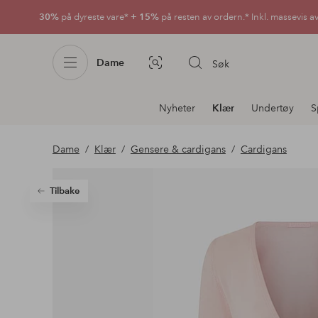
30%
på dyreste vare*
+ 15%
på resten av ordern.* Inkl. massevis a
Dame
Søk
Bildesøk
Avdelingsnavigering
Nyheter
Klær
Undertøy
S
Dame
Klær
Gensere & cardigans
Cardigans
Tilbake