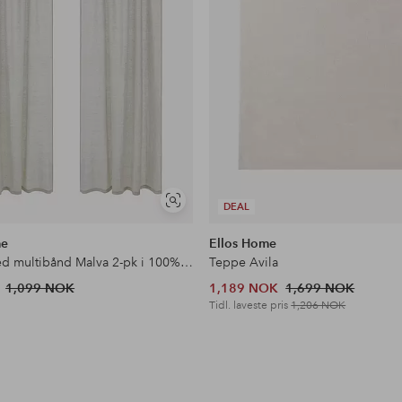
Vis
DEAL
lignende
me
Ellos Home
Gardin med multibånd Malva 2-pk i 100% lin
Teppe Avila
1,099 NOK
1,189 NOK
1,699 NOK
Tidl. laveste pris
1,206 NOK