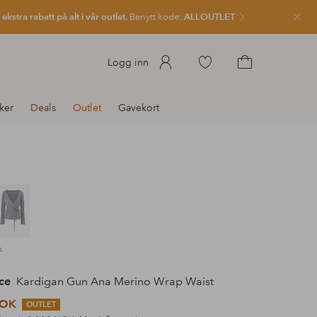
kstra rabatt på alt i vår outlet.
Benytt kode:
ALLOUTLET
Lukk
Gå
Logg inn
til
Gå
favorittmerkede
til
ker
Deals
Outlet
Gavekort
produkter
handlekurven
k
ce
Kardigan Gun Ana Merino Wrap Waist
NOK
OUTLET