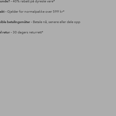
kunde?
– 40% rabatt på dyreste vare*
rakt
– Gjelder for normalpakke over 599 kr*
sible betalingsmåter
– Betale nå, senere eller dele opp
l retur
– 30 dagers returrett*