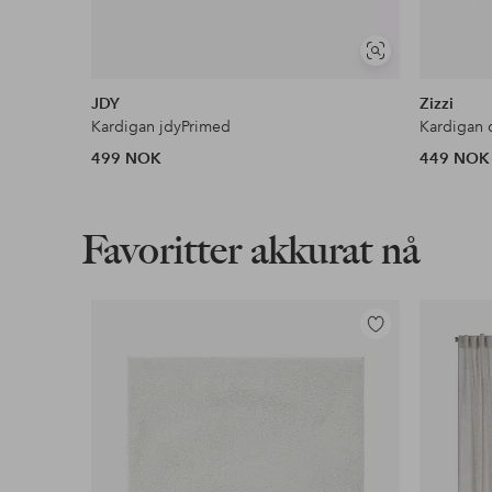
Vis
lignende
JDY
Zizzi
Kardigan jdyPrimed
Kardigan c
499 NOK
449 NOK
Favoritter akkurat nå
Legg
til
favoritter