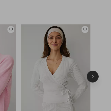
Legg
Legg
til
til
favoritter
favoritter
Neste
produkt