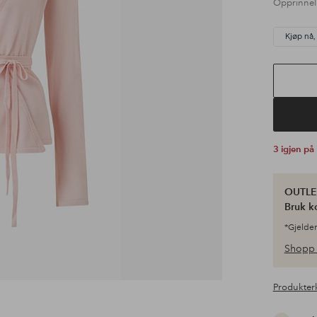
Opprinnel
Kjøp nå,
3 igjen på
OUTLET
Bruk k
*Gjelder
Shopp 
Produkter