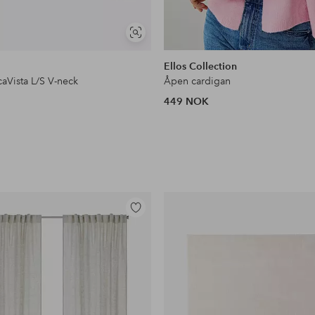
Vis
lignende
Ellos Collection
aVista L/S V-neck
Åpen cardigan
449 NOK
Legg
til
favoritter