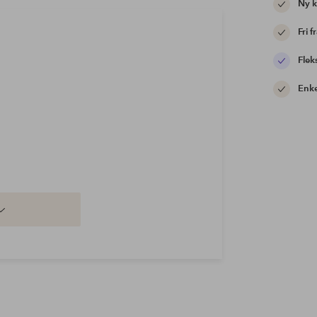
Ny 
Fri f
Flek
Enke