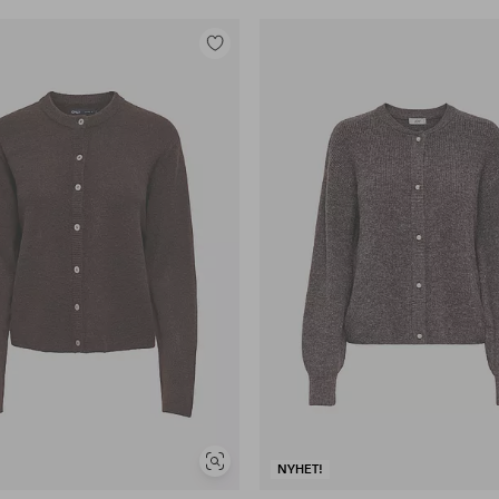
Legg
til
favoritter
Vis
NYHET!
lignende