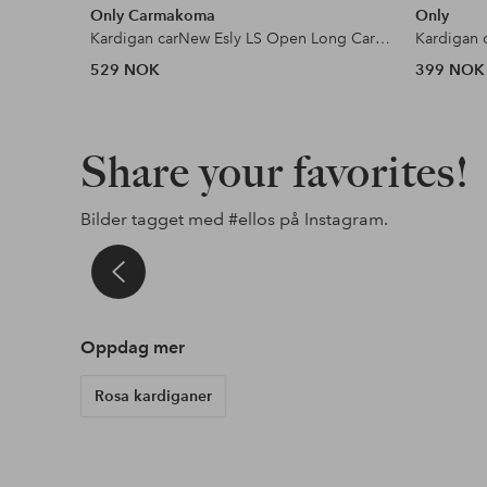
Only Carmakoma
Only
Kardigan carNew Esly LS Open Long Cardigan
Kardigan 
529 NOK
399 NOK
Share your favorites!
Bilder tagget med
#ellos
på Instagram.
al
Innlegg
esperancelifestyle
Innlegg
lotte.vankerckhove.5
Innlegg
alexiiak
publisert
publisert
publisert
av
av
av
Oppdag mer
Rosa kardiganer