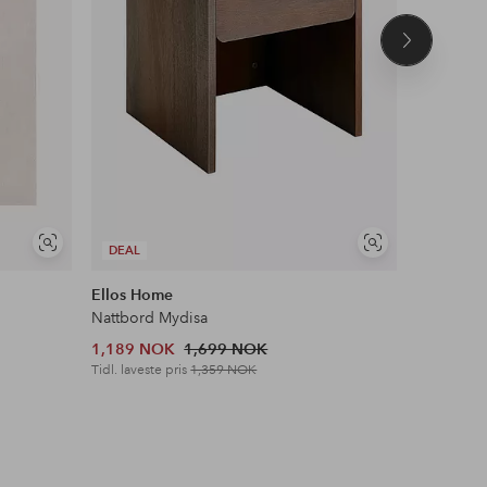
Neste
produkt
Vis
Vis
DEAL
DEAL
lignende
lignende
Ellos Home
Ellos Ho
Nattbord Mydisa
Trappetri
1,189 NOK
1,699 NOK
769 NOK
Tidl. laveste pris
1,359 NOK
Tidl. lavest