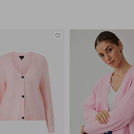
Legg
til
favoritter