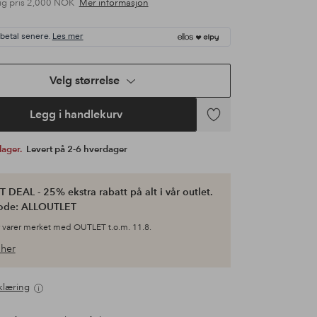
ig pris
2,000 NOK
Mer informasjon
 betal senere.
Les mer
Velg størrelse
Legg i handlekurv
Legg
til
 lager.
Levert på 2-6 hverdager
favoritter
 DEAL - 25% ekstra rabatt på alt i vår outlet.
ode: ALLOUTLET
 varer merket med OUTLET t.o.m. 11.8.
her
klæring