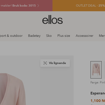
v møbler!
Bruk kode: 3015
OUTLET DEAL -
25% e
Ellos
logo
–
gå
port & outdoor
Badetøy
Sko
Plus size
Accessoirer
Mer
til
forsiden
Vis lignende
Farge: Pin
Esperan
1,100 