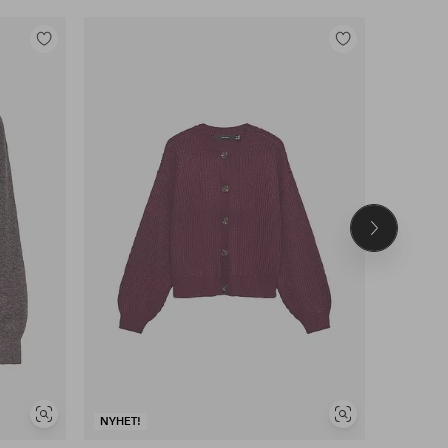
Legg
Legg
til
til
favoritter
favoritter
Neste
produkt
Vis
Vis
NYHET!
NYHET!
lignende
lignende