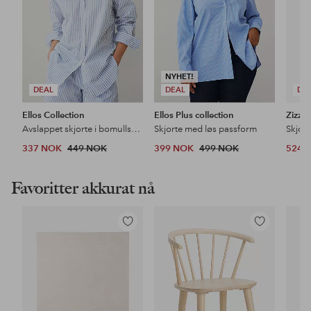
NYHET!
DEAL
DEAL
DE
Ellos Collection
Ellos Plus collection
Zizzi
Avslappet skjorte i bomullspoplin
Skjorte med løs passform
Skjort
337 NOK
449 NOK
399 NOK
499 NOK
524 
Favoritter akkurat nå
Legg
Legg
til
til
favoritter
favoritter