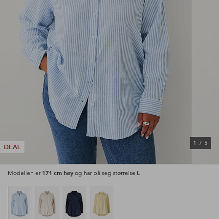
1
/
5
DEAL
171 cm høy
L
Modellen er
og har på seg størrelse