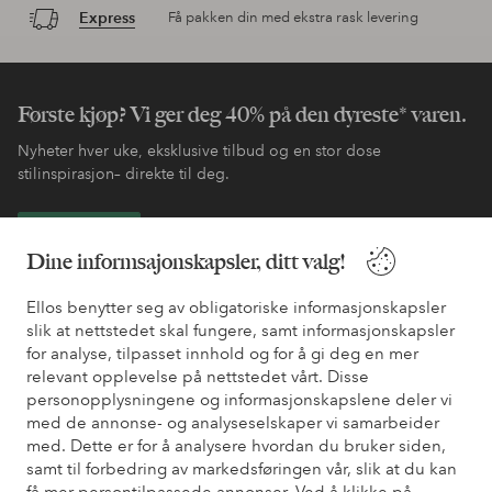
Express
Få pakken din med ekstra rask levering
Første kjøp? Vi ger deg 40% på den dyreste* varen.
Nyheter hver uke, eksklusive tilbud og en stor dose
stilinspirasjon– direkte til deg.
Bli kunde
Dine informsajonskapsler, ditt valg!
* Se tilbudsvilkår ved registrering
Ellos benytter seg av obligatoriske informasjonskapsler
slik at nettstedet skal fungere, samt informasjonskapsler
for analyse, tilpasset innhold og for å gi deg en mer
Trenger du hjelp?
relevant opplevelse på nettstedet vårt. Disse
personopplysningene og informasjonskapslene deler vi
Du finner svar på de vanligste spørsmålene i vår FAQ. Du finner
med de annonse- og analyseselskaper vi samarbeider
også informasjon om hvordan du kan kontakte oss.
med. Dette er for å analysere hvordan du bruker siden,
samt til forbedring av markedsføringen vår, slik at du kan
Kundeservice
Bestilling
Betalingsmåte
Lev