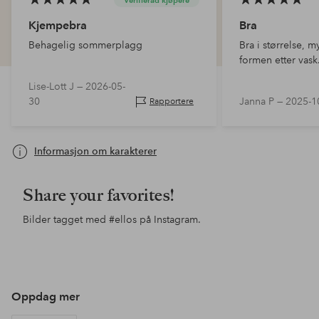
Kjempebra
Bra
Behagelig sommerplagg
Bra i størrelse, m
formen etter vask
Lise-Lott J —
2026-05-
30
Janna P —
2025-1
Rapportere
Informasjon om karakterer
Share your favorites!
Bilder tagget med
#ellos
på Instagram.
Innlegg
ellosofficial
Innlegg
sarabiderman
Inn
mar
publisert
publisert
pub
av
av
av
Oppdag mer