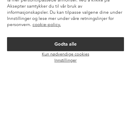
få mer persontilpassede annonser. Ved å klikke på
Aksepter samtykker du til vår bruk av
informasjonskapsler. Du kan tilpasse valgene dine under
Innstillinger og lese mer under våre retningslinjer for
Mine sider
personvern.
cookie-policy.
Om Ellos
Godta alle
Kun nødvendige cookies
Våre tjenester
Åpne
Innstillinger
chat-
boks
Vilkår
Venner
Sikre betalinger - Betal direkte eller del opp
Vil du vite mer om
våre betalingsalternativer
?