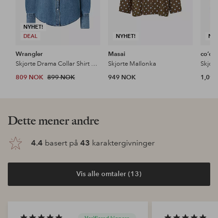
NYHET!
DEAL
NYHET!
NY
Wrangler
Masai
co’co
Skjorte Drama Collar Shirt Classic Fade
Skjorte MaIlonka
Skjort
809 NOK
899 NOK
949 NOK
1,09
Dette mener andre
4.4
basert på
43
karaktergivninger
Vis alle omtaler (13)
Verifierad kjøpere