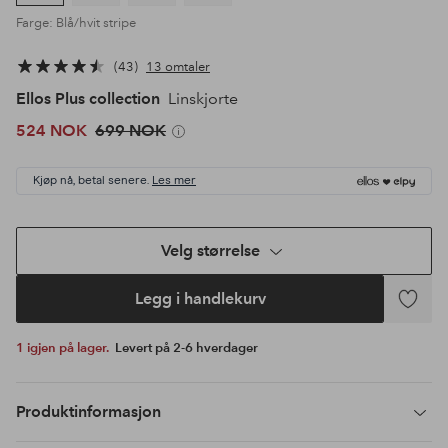
Farge: Blå/hvit stripe
43
13 omtaler
Ellos Plus collection
Linskjorte
524 NOK
699 NOK
Kjøp nå, betal senere.
Les mer
Velg størrelse
Legg i handlekurv
Legg
til
1 igjen på lager.
Levert på 2-6 hverdager
favoritte
Produktinformasjon