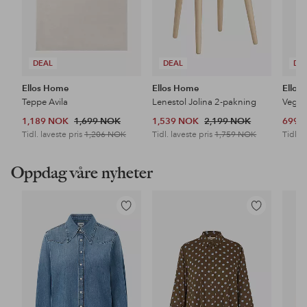
DEAL
DEAL
DE
Ellos Home
Ellos Home
Ellos
Teppe Avila
Lenestol Jolina 2-pakning
Veggh
1,189 NOK
1,699 NOK
1,539 NOK
2,199 NOK
699 
Tidl. laveste pris
1,206 NOK
Tidl. laveste pris
1,759 NOK
Tidl. l
Oppdag våre nyheter
Legg
Legg
til
til
favoritter
favoritter