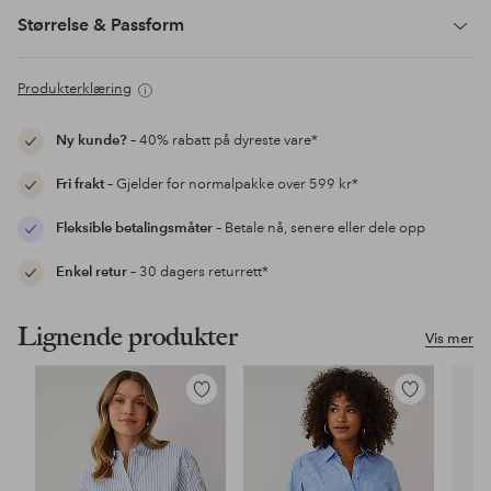
Størrelse & Passform
Produkterklæring
Ny kunde?
– 40% rabatt på dyreste vare*
Fri frakt
– Gjelder for normalpakke over 599 kr*
Fleksible betalingsmåter
– Betale nå, senere eller dele opp
Enkel retur
– 30 dagers returrett*
Lignende produkter
Vis mer
Legg
Legg
til
til
favoritter
favoritter