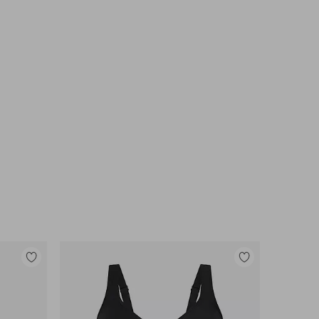
Legg
Legg
til
til
favoritter
favoritter