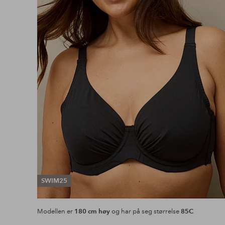
SWIM25
Modellen er
180 cm høy
og har på seg størrelse
85C