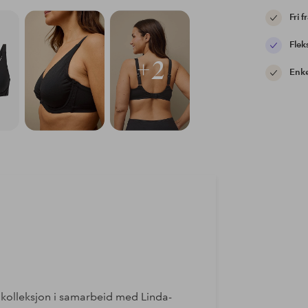
Fri f
Flek
+2
Enke
e kolleksjon i samarbeid med Linda-