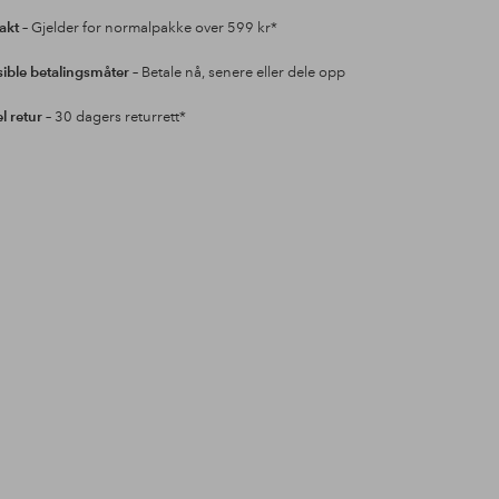
rakt
– Gjelder for normalpakke over 599 kr*
sible betalingsmåter
– Betale nå, senere eller dele opp
l retur
– 30 dagers returrett*