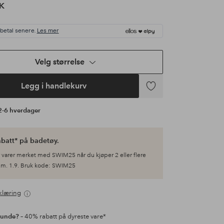
K
 betal senere.
Les mer
Velg størrelse
Legg i handlekurv
Legg
til
 2-6 hverdager
favoritter
batt* på badetøy.
 varer merket med SWIM25 når du kjøper 2 eller flere
o.m. 1.9. Bruk kode: SWIM25
klæring
kunde?
– 40% rabatt på dyreste vare*