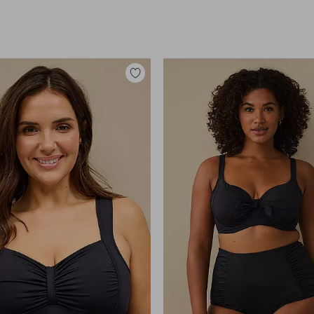
Legg
til
favoritter