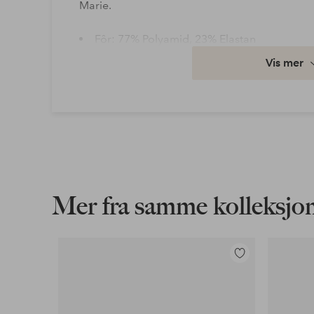
Marie.
Fôr: 77% Polyamid, 23% Elastan
Kvalitet: Trikot
Vis mer
Materiale: 88% Polyamid, 12% Elastan
Størrelsestype: Plus
Vaske: Håndvask
Artikkelnummer: 7017873-01-85C
Last ned høyoppløst bilde
Mer fra samme kolleksjo
Fri frakt
Gjelder for normalpakke over 599 kr
Legg
til
Les mer
favoritter