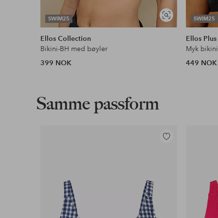
Vis
SWIM25
SWIM25
lignende
Ellos Collection
Ellos Plus
Bikini-BH med bøyler
Myk bikin
399 NOK
449 NOK
Samme passform
Legg
til
favoritter