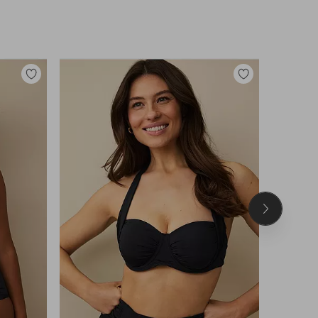
Legg
Legg
til
til
favoritter
favoritter
Neste
produkt