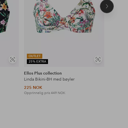
Neste
produkt
OUTLET
OUTLET
Vis
Vis
25% EXTRA
25% EXT
lignende
lignende
Ellos Plus collection
Ellos Plus
Linda Bikini-BH med bøyler
Linda Bik
225 NOK
225 NOK
Opprinnelig pris
449 NOK
Opprinneli