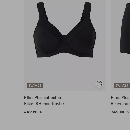
Faktura & Konto
Våre mest fordelaktige betalingsmåter
Les mer
Vis
SWIM25
SWIM25
lignende
Ellos Plus collection
Ellos Plus
Bikini-BH med bøyler
Bikiniund
449 NOK
349 NOK