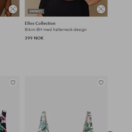
Vis
Vis
SWIM25
SWIM25
lignende
lignende
Ellos Collection
Ellos Col
Bikini-BH med halterneck-design
Bikini-BH
399 NOK
449 NOK
Legg
Legg
til
til
favoritter
favoritter