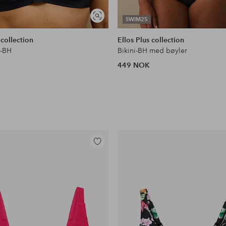
Vis
SWIM25
lignende
 collection
Ellos Plus collection
i-BH
Bikini-BH med bøyler
449 NOK
Legg
til
favoritter