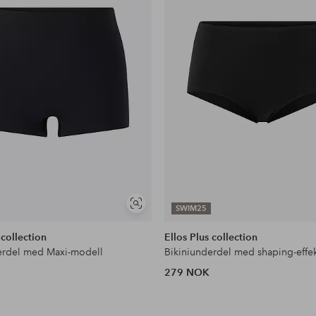
Vis
SWIM25
lignende
 collection
Ellos Plus collection
erdel med Maxi-modell
Bikiniunderdel med shaping-effe
279 NOK