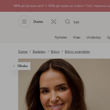
30%
på dyreste vare*
+ 15%
på resten av ordern.* Inkl. massevis a
Dame
Søk
Bildesøk
Avdelingsnavigering
Nyheter
Klær
Undertøy
S
Dame
Badetøy
Bikini
Bikini overdeler
Tilbake