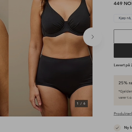
449 NO
Kjøp nå,
Neste
produkt
Levert på
25% ra
*Gjelder
varer t.
1
/
6
Produkter
Ny 