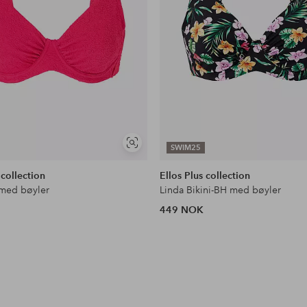
Vis
SWIM25
lignende
 collection
Ellos Plus collection
 med bøyler
Linda Bikini-BH med bøyler
449 NOK