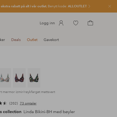
kstra rabatt på alt i vår outlet.
Benytt kode:
ALLOUTLET
Lukk
Gå
Logg inn
til
Gå
favorittmerkede
til
ker
Deals
Outlet
Gavekort
produkter
handlekurven
rt marmor izmir/røykfarget mattsvart
202
73 omtaler
s collection
Linda Bikini-BH med bøyler