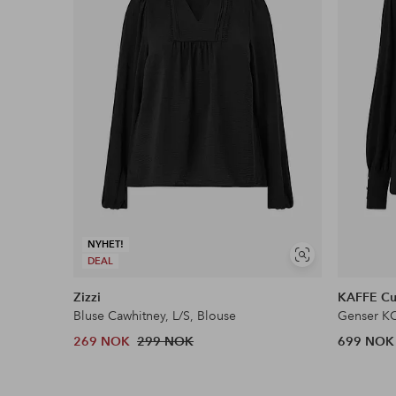
Gjelder for normalpakke over 599 kr
Les mer
Faktura & Konto
Våre mest fordelaktige betalingsmåter
Les mer
NYHET!
Vis
DEAL
lignende
Zizzi
KAFFE Cu
Bluse Cawhitney, L/S, Blouse
269 NOK
299 NOK
699 NOK