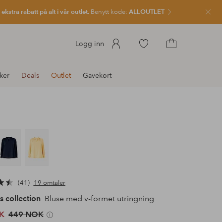
kstra rabatt på alt i vår outlet.
Benytt kode:
ALLOUTLET
Lukk
Gå
Logg inn
til
Gå
favorittmerkede
til
ker
Deals
Outlet
Gavekort
produkter
handlekurven
41
19 omtaler
s collection
Bluse med v-formet utringning
K
449 NOK