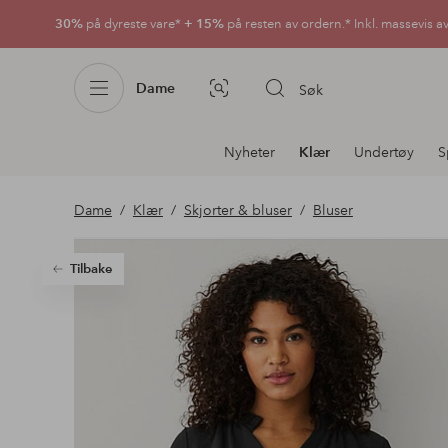
30%
på dyreste vare*
+ 15%
på resten av ordern.* Inkl. massevis a
Dame
Søk
Bildesøk
Avdelingsnavigering
Nyheter
Klær
Undertøy
S
Dame
Klær
Skjorter & bluser
Bluser
Tilbake