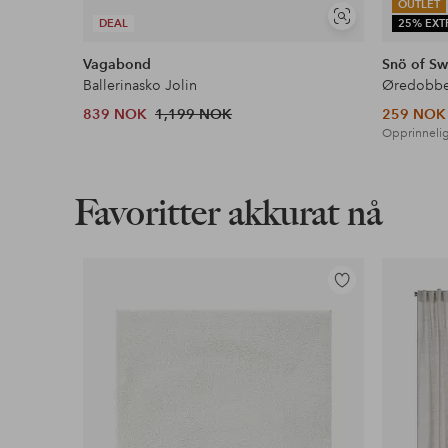
OUTLET
Vis
DEAL
25% EXT
lignende
Vagabond
Snö of S
Ballerinasko Jolin
Øredobber
839 NOK
1,199 NOK
259 NOK
Opprinnelig
Favoritter akkurat nå
Legg
til
favoritter