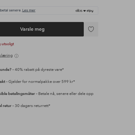
 betal senere.
Les mer
Varsle meg
Legg
til
ig utsolgt
favoritter
klæring
kunde?
– 40% rabatt på dyreste vare*
rakt
– Gjelder for normalpakke over 599 kr*
sible betalingsmåter
– Betale nå, senere eller dele opp
l retur
– 30 dagers returrett*