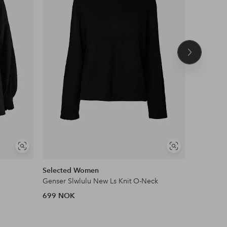
Neste
produkt
Vis
Vis
lignende
lignende
Selected Women
MOS MO
Genser Slwlulu New Ls Knit O-Neck
Genser mT
699 NOK
1,499 N