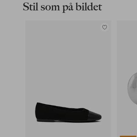
Stil som på bildet
Legg
til
favoritter