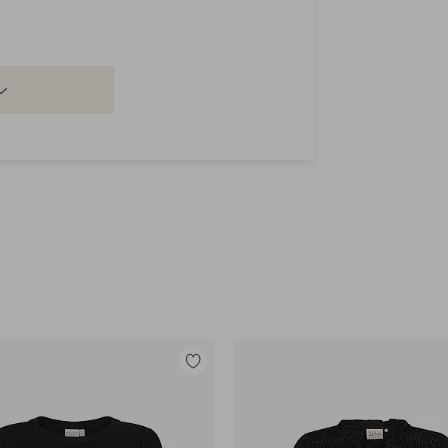
Legg
til
favoritter