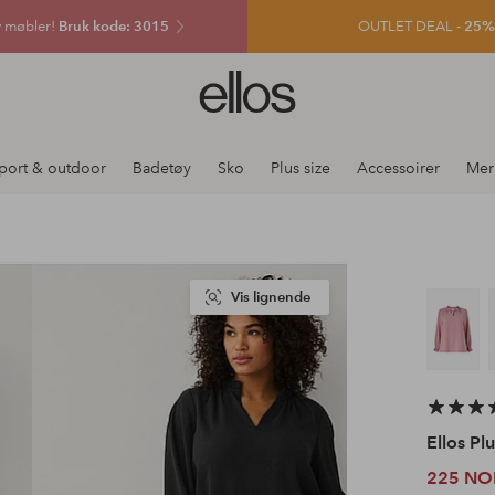
v møbler!
Bruk kode: 3015
OUTLET DEAL -
25% e
Ellos
logo
–
gå
port & outdoor
Badetøy
Sko
Plus size
Accessoirer
Mer
til
forsiden
Vis lignende
Ellos Plu
225 NO