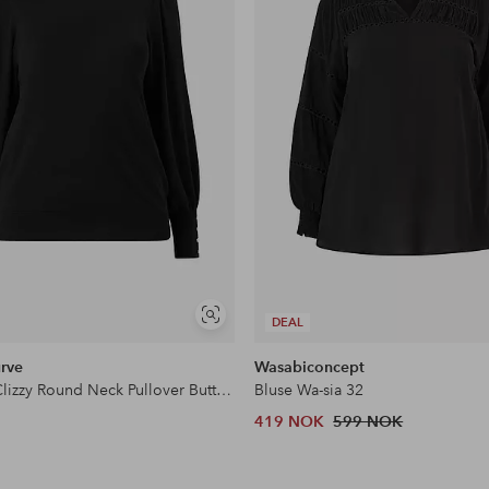
Vis
DEAL
lignende
rve
Wasabiconcept
Genser KClizzy Round Neck Pullover Buttons
Bluse Wa-sia 32
419 NOK
599 NOK