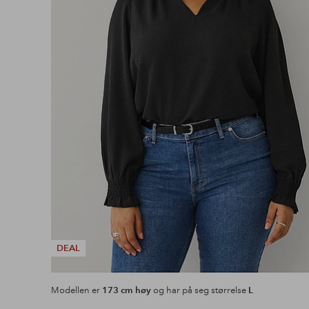
DEAL
Modellen er
173 cm høy
og har på seg størrelse
L