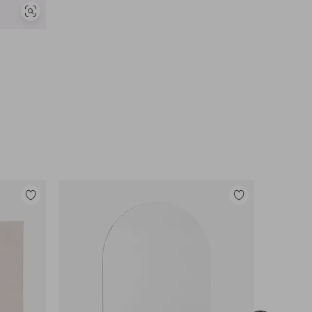
Vis
lignende
Legg
Legg
til
til
favoritter
favoritter