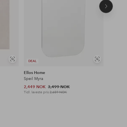
Neste
produkt
Vis
Vis
DEAL
DEAL
lignende
lignende
Ellos Home
Ellos Ho
Speil Myra
Vegghylle
2,449 NOK
3,499 NOK
699 NOK
Tidl. laveste pris
2,659 NOK
Tidl. lavest