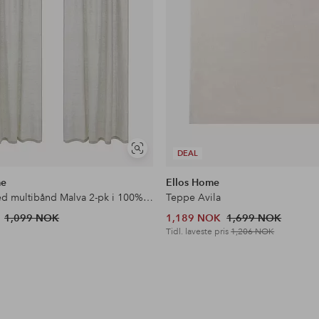
Vis
DEAL
lignende
me
Ellos Home
Gardin med multibånd Malva 2-pk i 100% lin
Teppe Avila
1,099 NOK
1,189 NOK
1,699 NOK
Tidl. laveste pris
1,206 NOK