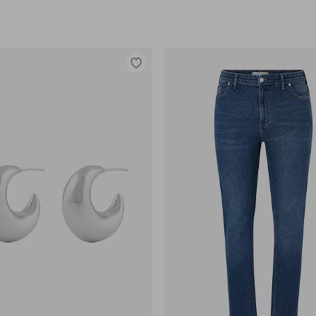
Legg
til
favoritter