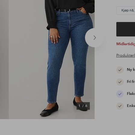
Kjøp nå,
Neste
Midlertid
produkt
Produkter
Ny 
Fri f
Flek
Enke
1
/
6