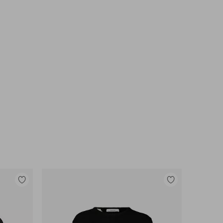
Legg
Legg
til
til
favoritter
favoritter