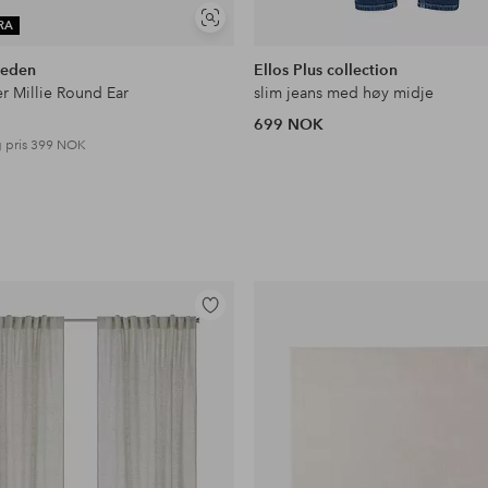
Vis
RA
lignende
weden
Ellos Plus collection
 Millie Round Ear
slim jeans med høy midje
699 NOK
 pris
399 NOK
Legg
til
favoritter