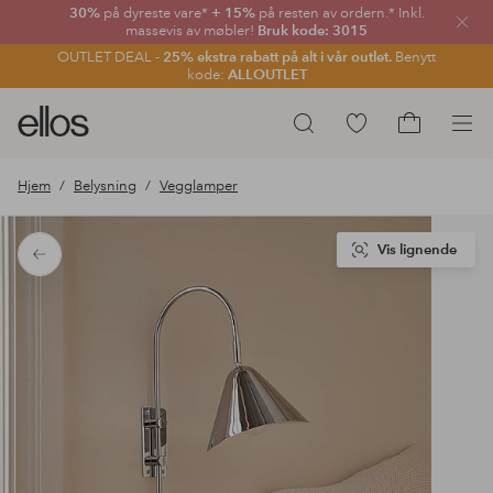
30%
på dyreste vare*
+ 15%
på resten av ordern.* Inkl.
Lukk
massevis av møbler!
Bruk kode: 3015
OUTLET DEAL -
25% ekstra rabatt på alt i vår outlet.
Benytt
kode:
ALLOUTLET
Ellos
Gå
Søk
logo
til
Gå
–
favorittmerkede
til
Hjem
Belysning
Vegglamper
gå
produkter
handlekurv
til
forsiden
Vis lignende
Tilbake