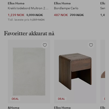
Ellos Home
Ellos Home
Ellos
Krakk/sidebord Multron 26x45 cm
Bordlampe Carlo
Senge
1,239 NOK
1,999 NOK
487 NOK
799 NOK
1,49
Tidl. laveste pris
1,259 NOK
Favoritter akkurat nå
Legg
Legg
til
til
favoritter
favoritter
DEAL
DEAL
DE
&Home
Ellos Home
Ellos