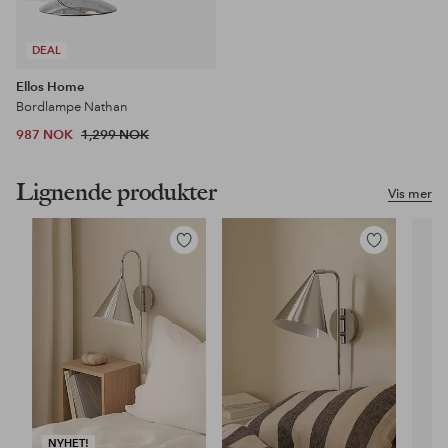
DEAL
Ellos Home
Bordlampe Nathan
987 NOK
1,299 NOK
Lignende produkter
Vis mer
Legg
Legg
til
til
favoritter
favoritter
NYHET!