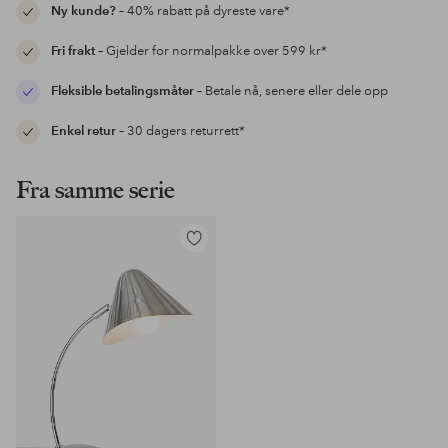
Ny kunde?
– 40% rabatt på dyreste vare*
Fri frakt
– Gjelder for normalpakke over 599 kr*
Fleksible betalingsmåter
– Betale nå, senere eller dele opp
Enkel retur
– 30 dagers returrett*
Fra samme serie
Legg
til
favoritter