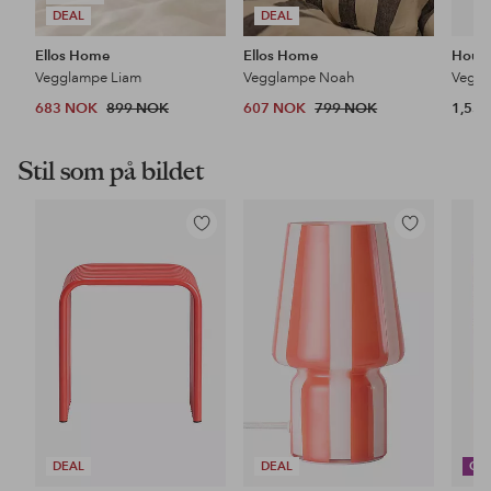
DEAL
DEAL
Ellos Home
Ellos Home
House
Vegglampe Liam
Vegglampe Noah
683 NOK
899 NOK
607 NOK
799 NOK
1,55
Stil som på bildet
Legg
Legg
til
til
favoritter
favoritter
DEAL
DEAL
CO