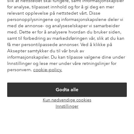
slik at nettstedet skal fungere, samt informasjonskapsler
Trenger du hjelp?
for analyse, tilpasset innhold og for å gi deg en mer
relevant opplevelse på nettstedet vårt. Disse
Du finner svar på de vanligste spørsmålene i vår FAQ. Du finner
personopplysningene og informasjonskapslene deler vi
også informasjon om hvordan du kan kontakte oss.
med de annonse- og analyseselskaper vi samarbeider
med. Dette er for å analysere hvordan du bruker siden,
Kundeservice
Bestilling
Betalingsmåte
Lev
samt til forbedring av markedsføringen vår, slik at du kan
få mer persontilpassede annonser. Ved å klikke på
Aksepter samtykker du til vår bruk av
informasjonskapsler. Du kan tilpasse valgene dine under
Mine sider
Innstillinger og lese mer under våre retningslinjer for
personvern.
cookie-policy.
Om Ellos
Godta alle
Våre tjenester
Kun nødvendige cookies
Åpne
Innstillinger
chat-
Vilkår
boks
Venner