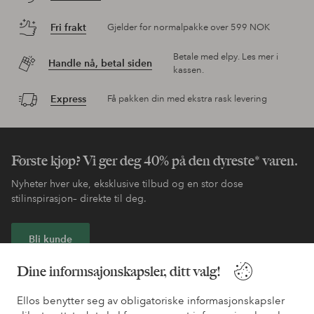
Fri frakt
Gjelder for normalpakke over 599 NOK
Betale med elpy. Les mer i
Handle nå, betal siden
kassen.
Express
Få pakken din med ekstra rask levering
Første kjøp? Vi ger deg 40% på den dyreste* varen.
Nyheter hver uke, eksklusive tilbud og en stor dose
stilinspirasjon– direkte til deg.
Bli kunde
Dine informsajonskapsler, ditt valg!
* Se tilbudsvilkår ved registrering
Ellos benytter seg av obligatoriske informasjonskapsler