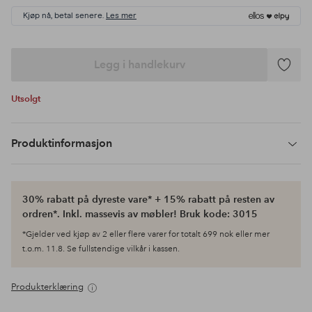
Kjøp nå, betal senere.
Les mer
Legg i handlekurv
Legg
til
Utsolgt
favoritte
Produktinformasjon
30% rabatt på dyreste vare* + 15% rabatt på resten av
ordren*. Inkl. massevis av møbler! Bruk kode: 3015
*Gjelder ved kjøp av 2 eller flere varer for totalt 699 nok eller mer
t.o.m. 11.8. Se fullstendige vilkår i kassen.
Produkterklæring