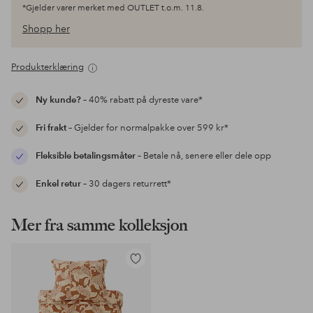
*Gjelder varer merket med OUTLET t.o.m. 11.8.
Shopp her
Produkterklæring
Ny kunde?
– 40% rabatt på dyreste vare*
Fri frakt
– Gjelder for normalpakke over 599 kr*
Fleksible betalingsmåter
– Betale nå, senere eller dele opp
Enkel retur
– 30 dagers returrett*
Mer fra samme kolleksjon
Legg
til
favoritter