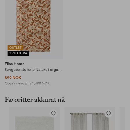
OUTLET
25% EXTRA
Ellos Home
Sengesett Juliette Nature i organisk bomull 2 eller 3 stykker
899 NOK
Opprinnelig pris
1,499 NOK
Favoritter akkurat nå
Legg
Legg
til
til
favoritter
favoritter