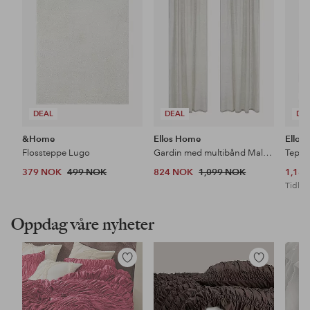
DEAL
DEAL
DE
&Home
Ellos Home
Ellos
Flossteppe Lugo
Gardin med multibånd Malva 2-pk i 100% lin
Teppe
379 NOK
499 NOK
824 NOK
1,099 NOK
1,18
Tidl. l
Oppdag våre nyheter
Legg
Legg
til
til
favoritter
favoritter