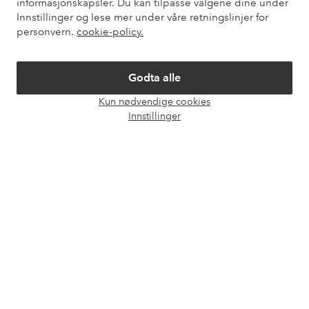
informasjonskapsler. Du kan tilpasse valgene dine under
Innstillinger og lese mer under våre retningslinjer for
Mine sider
personvern.
cookie-policy.
Om Ellos
Godta alle
Våre tjenester
Kun nødvendige cookies
Åpne
Innstillinger
chat-
Vilkår
boks
Venner
Sikre betalinger - Betal direkte eller del opp
Vil du vite mer om
våre betalingsalternativer
?
elpy
elpy