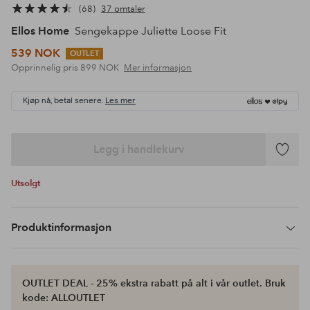
68
37 omtaler
Ellos Home
Sengekappe Juliette Loose Fit
539 NOK
OUTLET
Opprinnelig pris
899 NOK
Mer informasjon
Kjøp nå, betal senere.
Les mer
Legg i handlekurv
Legg
til
Utsolgt
favoritte
Produktinformasjon
OUTLET DEAL - 25% ekstra rabatt på alt i vår outlet. Bruk
kode: ALLOUTLET