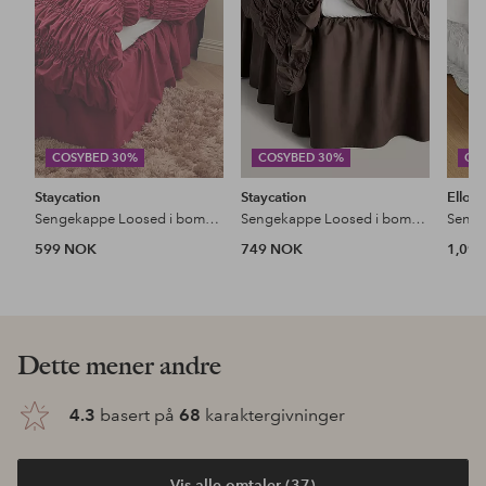
COSYBED 30%
COSYBED 30%
CO
Staycation
Staycation
Ellos
Sengekappe Loosed i bomullspercale
Sengekappe Loosed i bomullspercale
599 NOK
749 NOK
1,09
Dette mener andre
4.3
basert på
68
karaktergivninger
Vis alle omtaler (37)