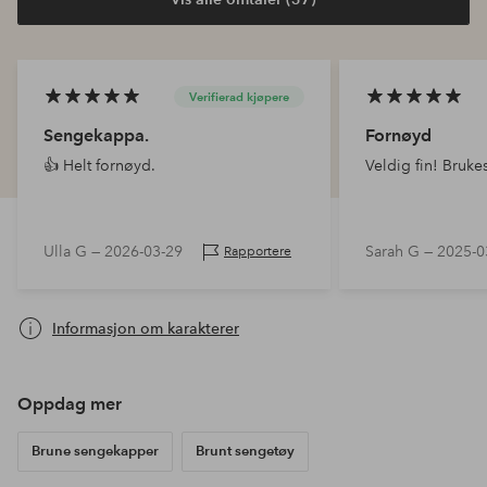
Verifierad kjøpere
Sengekappa.
Fornøyd
👍 Helt fornøyd.
Veldig fin! Bruke
Ulla G —
2026-03-29
Sarah G —
2025-0
Rapportere
Informasjon om karakterer
Oppdag mer
Brune sengekapper
Brunt sengetøy