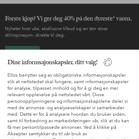
Første kjøp? Vi ger deg 40% på den dyreste* varen.
Nyheter hver uke, eksklusive tilbud og en stor dose
stilinspirasjon– direkte til deg.
Bli kunde
Dine informsajonskapsler, ditt valg!
* Se tilbudsvilkår ved registrering
Ellos benytter seg av obligatoriske informasjonskapsler
slik at nettstedet skal fungere, samt informasjonskapsler
for analyse, tilpasset innhold og for å gi deg en mer
Trenger du hjelp?
relevant opplevelse på nettstedet vårt. Disse
personopplysningene og informasjonskapslene deler vi
Du finner svar på de vanligste spørsmålene i vår FAQ. Du finner
med de annonse- og analyseselskaper vi samarbeider
også informasjon om hvordan du kan kontakte oss.
med. Dette er for å analysere hvordan du bruker siden,
samt til forbedring av markedsføringen vår, slik at du kan
Kundeservice
Bestilling
Betalingsmåte
Lev
få mer persontilpassede annonser. Ved å klikke på
Aksepter samtykker du til vår bruk av