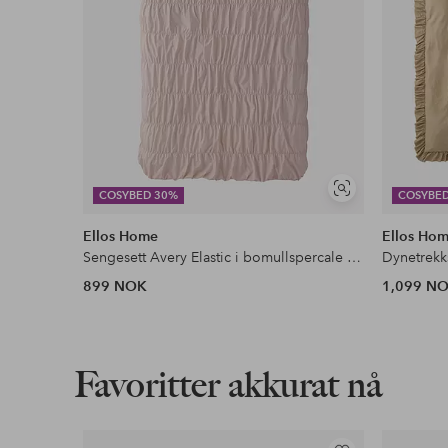
Vis
COSYBED 30%
COSYBE
lignende
Ellos Home
Ellos Ho
Sengesett Avery Elastic i bomullspercale 2 eller 3 stykker
899 NOK
1,099 N
Favoritter akkurat nå