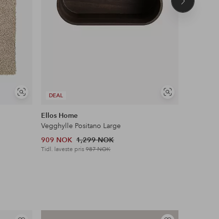
Neste
produkt
Vis
Vis
DEAL
DEAL
lignende
lignende
Ellos Home
Ellos Ho
Vegghylle Positano Large
Sidebord 
909 NOK
1,299 NOK
3,009 N
Tidl. laveste pris
987 NOK
Tidl. lavest