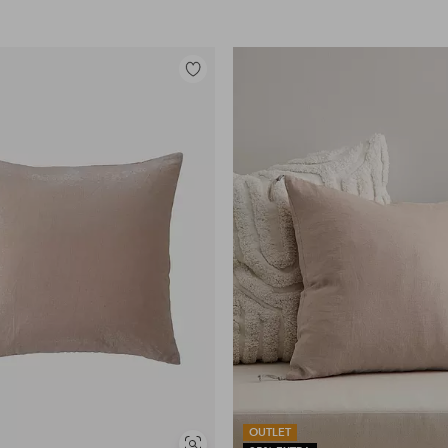
Legg
til
favoritter
OUTLET