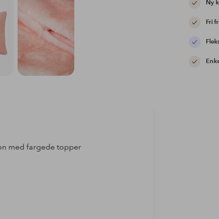
Ny 
Fri f
Flek
Enke
sjon med fargede topper