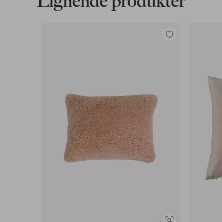
Lignende produkter
Legg
til
favoritter