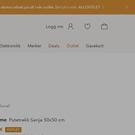
kstra rabatt på alt i vår outlet.
Benytt kode:
ALLOUTLET
Lukk
Gå
Logg inn
til
Gå
favorittmerkede
til
Elektronikk
Merker
Deals
Outlet
Gavekort
produkter
handlekurven
korall
ome
Putetrekk Sanja 50x50 cm
K
OUTLET