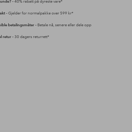
kunde?
– 40% rabatt på dyreste vare*
rakt
– Gjelder for normalpakke over 599 kr*
sible betalingsmåter
– Betale nå, senere eller dele opp
l retur
– 30 dagers returrett*