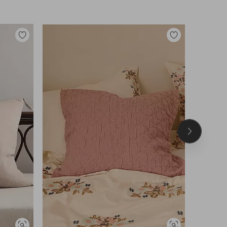
Legg
Legg
til
til
favoritter
favoritter
Neste
produkt