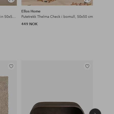
Vis
Vis
lignende
lignende
Ellos Home
Shepherd
Putetrekk Candice Tassel i vasket lin 50x50 cm
Putetrekk Thelma Check i bomull, 50x50 cm
Saueskinn
449 NOK
2,000 N
Legg
Legg
til
til
favoritter
favoritter