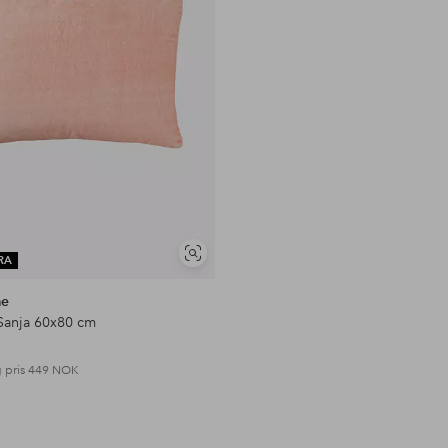
Vis
RA
lignende
me
 Sanja 60x80 cm
 pris
449 NOK