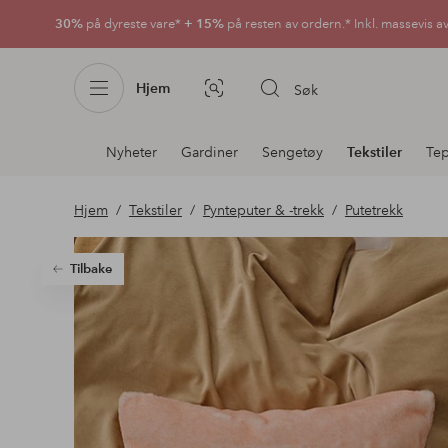
30%
på dyreste vare*
+ 15%
på resten av ordern.* Inkl. massevis a
Hjem
Søk
Bildesøk
Avdelingsnavigering
Nyheter
Gardiner
Sengetøy
Tekstiler
Te
Hjem
Tekstiler
Pynteputer & -trekk
Putetrekk
Tilbake