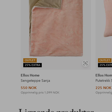
OUTLET
OUTLET
Vis
25% EXTRA
25% EXT
lignende
Ellos Home
Ellos Ho
Sengeteppe Sanja
Putetrekk
550 NOK
225 NOK
Opprinnelig pris
1,099 NOK
Opprinnelig