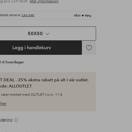
ig pris
229 NOK
Mer informasjon
 betal senere.
Les mer
50X50
Legg i handlekurv
Legg
til
 2-6 hverdager
favoritter
 DEAL - 25% ekstra rabatt på alt i vår outlet.
ode: ALLOUTLET
 varer merket med OUTLET t.o.m. 11.8.
her
klæring