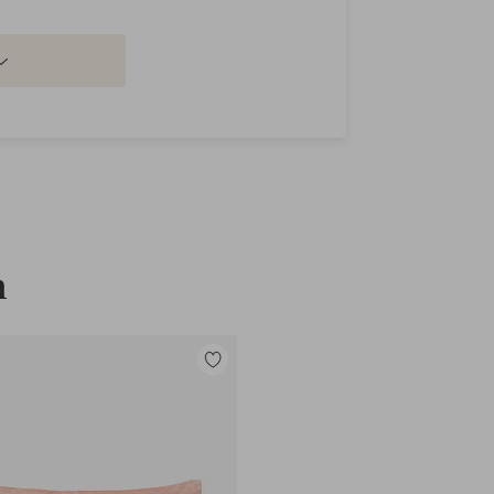
n
Legg
til
favoritter