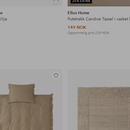
Vis
25% EXTRA
lignende
me
Ellos Home
Vilja
149 NOK
Opprinnelig pris
229 NOK
Legg
til
favoritter