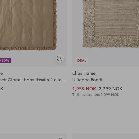
Vis
D 30%
DEAL
lignende
me
Ellos Home
Dynetrekksett Gloria i bomullssatin 2 eller 3 stykker
Ullteppe Fondi
OK
1,959 NOK
2,799 NOK
Tidl. laveste pris
2,099 NOK