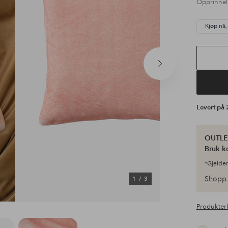
Opprinnel
Kjøp nå,
Neste
produkt
Levert på
OUTLET
Bruk k
*Gjelder
Shopp 
1
/
3
Produkter