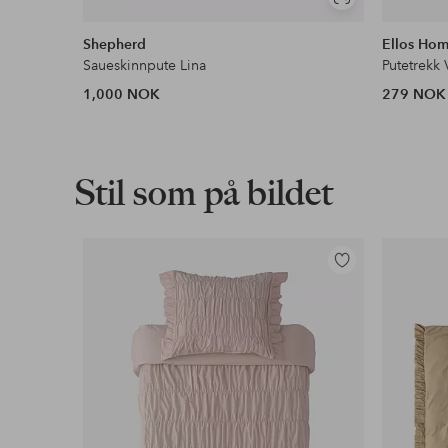
Vis
lignende
Shepherd
Ellos Ho
Saueskinnpute Lina
Putetrekk 
1,000 NOK
279 NOK
Stil som på bildet
Legg
til
favoritter