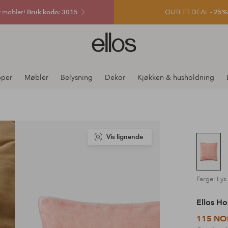
v møbler!
Bruk kode: 3015
OUTLET DEAL -
25% e
Ellos
logo
–
gå
pper
Møbler
Belysning
Dekor
Kjøkken & husholdning
til
forsiden
Vis lignende
Farge: Lys 
Ellos H
115 NO