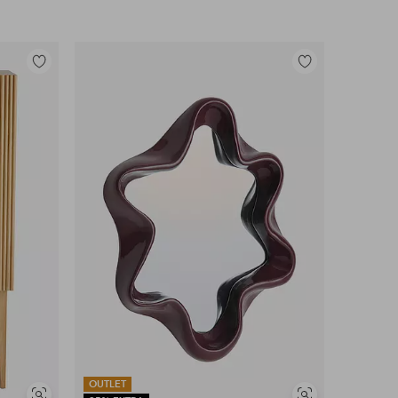
Legg
Legg
til
til
favoritter
favoritter
OUTLET