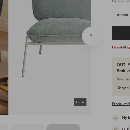
Opprinnel
Rentefri 
Neste
produkt
Få antall i
OUTLET
Bruk k
*Gjelder
Shopp 
1
/
6
Produkter
Ny 
Fri f