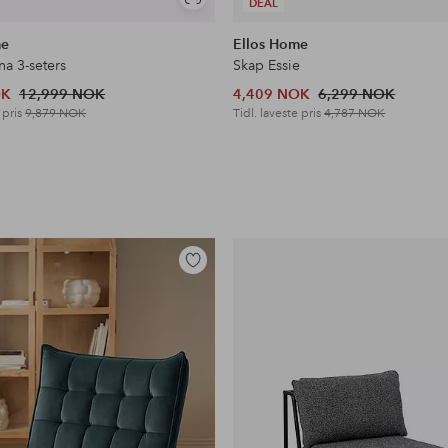
Vis
DEAL
lignende
me
Ellos Home
na 3-seters
Skap Essie
OK
12,999 NOK
4,409 NOK
6,299 NOK
 pris
9,879 NOK
Tidl. laveste pris
4,787 NOK
Legg
til
favoritter