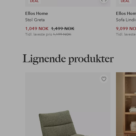
Vis
DEAL
DEAL
lignende
Ellos Home
Ellos Ho
Stol Greta
Sofa Lindi
1,049 NOK
1,499 NOK
9,099 N
Tidl. laveste pris
1,199 NOK
Tidl. laveste
Lignende produkter
Legg
til
favoritter