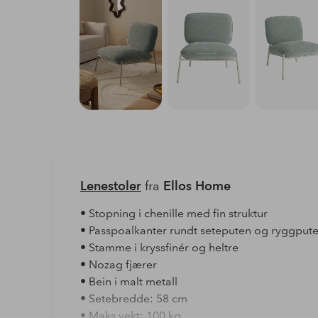
Lenestoler
fra
Ellos Home
• Stopning i chenille med fin struktur
• Passpoalkanter rundt seteputen og ryggput
• Stamme i kryssfinér og heltre
• Nozag fjærer
• Bein i malt metall
• Setebredde: 58 cm
• Maks vekt: 100 kg