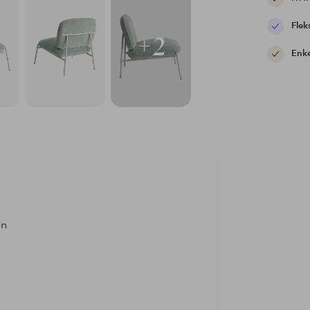
Flek
+2
Enke
en