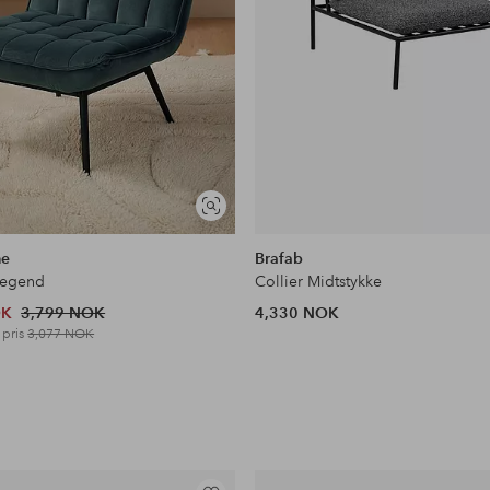
Vis
lignende
me
Brafab
Legend
Collier Midtstykke
OK
3,799 NOK
4,330 NOK
 pris
3,077 NOK