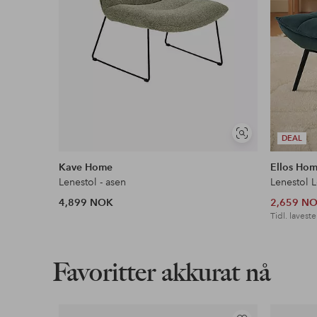
Vis
DEAL
lignende
Kave Home
Ellos Ho
Lenestol - asen
Lenestol 
4,899 NOK
2,659 N
Tidl. laveste
Favoritter akkurat nå