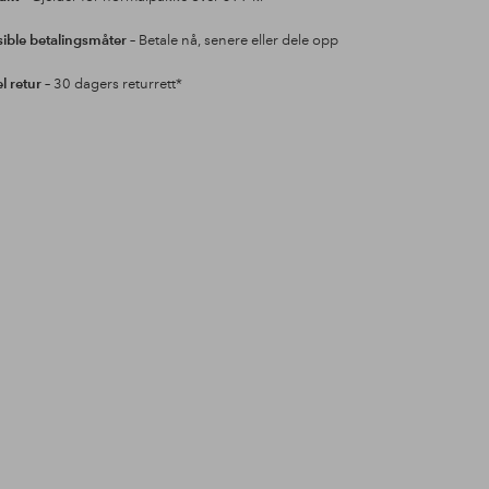
sible betalingsmåter
– Betale nå, senere eller dele opp
l retur
– 30 dagers returrett*