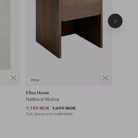
Neste
produkt
Vis
Vis
DEAL
DEAL
lignende
lignende
Ellos Home
Ellos Ho
Nattbord Mydisa
Teppe Avi
1,189 NOK
1,699 NOK
1,189 N
Tidl. laveste pris
1,359 NOK
Tidl. lavest