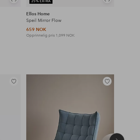
Vis
Vis
25% EXTRA
lignende
lignende
Ellos Home
Speil Mirror Flow
659 NOK
Opprinnelig pris
1,099 NOK
Legg
Legg
til
til
favoritter
favoritter