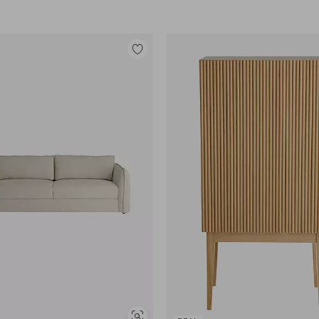
Legg
til
favoritter