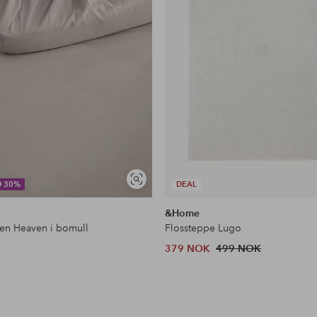
Vis
D 30%
DEAL
lignende
&Home
ken Heaven i bomull
Flossteppe Lugo
379 NOK
499 NOK