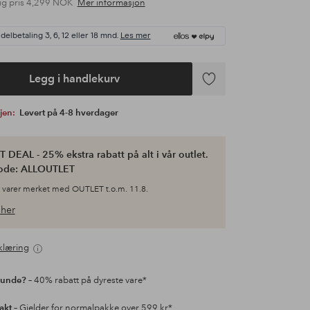
ig pris
4,299 NOK
Mer informasjon
delbetaling 3, 6, 12 eller 18 mnd.
Les mer
Legg i handlekurv
Legg
til
gjen:
Levert på 4-8 hverdager
favoritter
 DEAL - 25% ekstra rabatt på alt i vår outlet.
ode: ALLOUTLET
 varer merket med OUTLET t.o.m. 11.8.
her
klæring
kunde?
– 40% rabatt på dyreste vare*
rakt
– Gjelder for normalpakke over 599 kr*