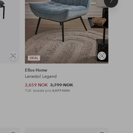
Neste
produkt
Vis
Vis
DEAL
DEAL
lignende
lignende
Ellos Home
AC Design
Lenestol Legend
Spisestol 
2,659 NOK
3,799 NOK
3,199 N
Tidl. laveste pris
3,077 NOK