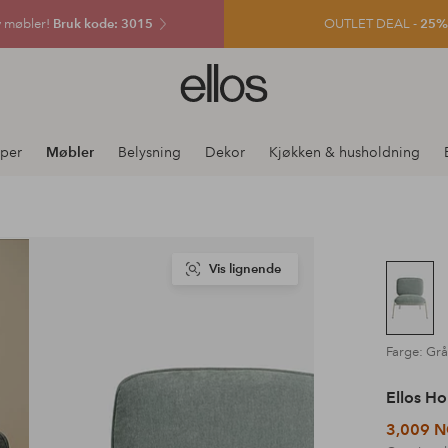
v møbler!
Bruk kode: 3015
OUTLET DEAL -
25% e
Ellos
logo
–
gå
per
Møbler
Belysning
Dekor
Kjøkken & husholdning
til
forsiden
Vis lignende
Farge: Gr
Ellos H
3,009 