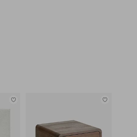
Legg
Legg
til
til
favoritter
favoritter