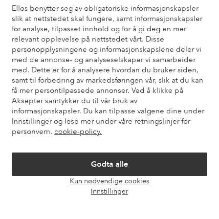
Ellos benytter seg av obligatoriske informasjonskapsler
slik at nettstedet skal fungere, samt informasjonskapsler
for analyse, tilpasset innhold og for å gi deg en mer
Trenger du hjelp?
relevant opplevelse på nettstedet vårt. Disse
Du finner svar på de vanligste spørsmålene i vår FAQ. Du finner
personopplysningene og informasjonskapslene deler vi
også informasjon om hvordan du kan kontakte oss.
med de annonse- og analyseselskaper vi samarbeider
med. Dette er for å analysere hvordan du bruker siden,
samt til forbedring av markedsføringen vår, slik at du kan
Kundeservice
Bestilling
Betalingsmåte
Lev
få mer persontilpassede annonser. Ved å klikke på
Aksepter samtykker du til vår bruk av
informasjonskapsler. Du kan tilpasse valgene dine under
Innstillinger og lese mer under våre retningslinjer for
Mine sider
personvern.
cookie-policy.
Om Ellos
Godta alle
Våre tjenester
Kun nødvendige cookies
Åpne
Innstillinger
chat-
Vilkår
boks