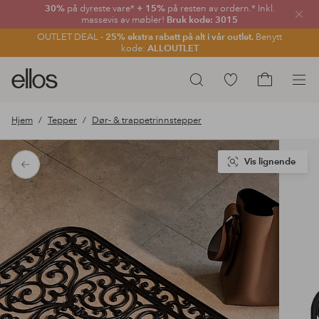
30%
på dyreste vare*
+ 15%
på resten av ordern.* Inkl.
Lukk
massevis av møbler!
Bruk kode: 3015
OUTLET DEAL -
25% ekstra rabatt på alt i vår outlet.
Benytt
kode:
ALLOUTLET
Ellos
Gå
Søk
logo
til
Gå
–
favorittmerkede
til
Hjem
Tepper
Dør- & trappetrinnstepper
gå
produkter
handlekurv
til
forsiden
Vis lignende
Tilbake