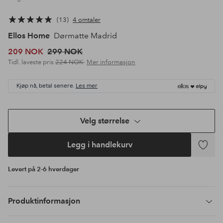
13
4 omtaler
Ellos Home
Dørmatte Madrid
209 NOK
299 NOK
Tidl. laveste pris
224 NOK
Mer informasjon
Kjøp nå, betal senere.
Les mer
Velg størrelse
Legg i handlekurv
Legg
til
Levert på 2-6 hverdager
favoritte
Produktinformasjon