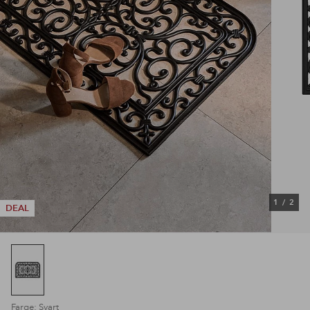
1
/
2
DEAL
Farge: Svart