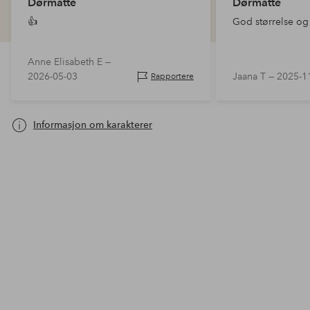
Dørmatte
Dørmatte
👍
God størrelse og 
Anne Elisabeth E —
2026-05-03
Jaana T —
2025-1
Rapportere
Informasjon om karakterer