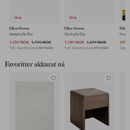
OU
DEAL
DEAL
25
Ellos Home
Ellos Home
Ellos
Hattehylle Elis
Skohylle Elis
Knagg
1,259 NOK
1,799 NOK
1,189 NOK
1,699 NOK
299 
Tidl. laveste pris
1,367 NOK
Tidl. laveste pris
1,291 NOK
Opprin
Favoritter akkurat nå
Legg
Legg
til
til
favoritter
favoritter