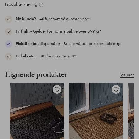
Produkterklæring
Ny kunde?
– 40% rabatt på dyreste vare*
Fri frakt
– Gjelder for normalpakke over 599 kr*
Fleksible betalingsmåter
– Betale nå, senere eller dele opp
Enkel retur
– 30 dagers returrett*
Lignende produkter
Vis mer
Legg
Legg
til
til
favoritter
favoritter