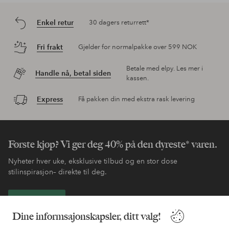
Enkel retur
30 dagers returrett*
Fri frakt
Gjelder for normalpakke over 599 NOK
Betale med elpy. Les mer i
Handle nå, betal siden
kassen.
Express
Få pakken din med ekstra rask levering
Første kjøp? Vi ger deg 40% på den dyreste* varen.
Nyheter hver uke, eksklusive tilbud og en stor dose
stilinspirasjon– direkte til deg.
Bli kunde
Dine informsajonskapsler, ditt valg!
* Se tilbudsvilkår ved registrering