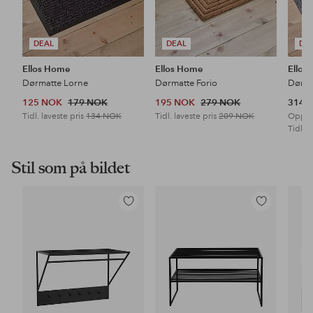
DEAL
DEAL
DE
Ellos Home
Ellos Home
Ellos
Dørmatte Lorne
Dørmatte Forio
Dørma
125 NOK
179 NOK
195 NOK
279 NOK
314 
Tidl. laveste pris
134 NOK
Tidl. laveste pris
209 NOK
Opprin
Tidl. l
Stil som på bildet
Legg
Legg
til
til
favoritter
favoritter