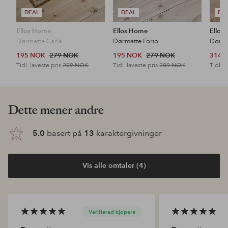
DEAL
DEAL
DE
Ellos Home
Ellos Home
Ellos
Dørmatte Carla
Dørmatte Forio
Dørma
195 NOK
279 NOK
195 NOK
279 NOK
314 
Tidl. laveste pris
209 NOK
Tidl. laveste pris
209 NOK
Tidl. l
Dette mener andre
5.0
basert på
13
karaktergivninger
Vis alle omtaler (4)
Verifierad kjøpere