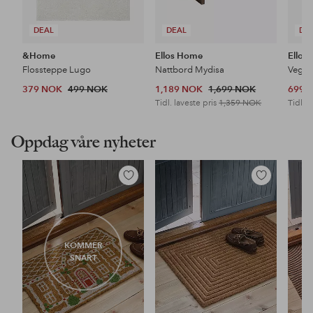
DEAL
DEAL
DE
&Home
Ellos Home
Ellos
Flossteppe Lugo
Nattbord Mydisa
Veggh
379 NOK
499 NOK
1,189 NOK
1,699 NOK
699 
Tidl. laveste pris
1,359 NOK
Tidl. l
Oppdag våre nyheter
Legg
Legg
til
til
favoritter
favoritter
KOMMER
SNART