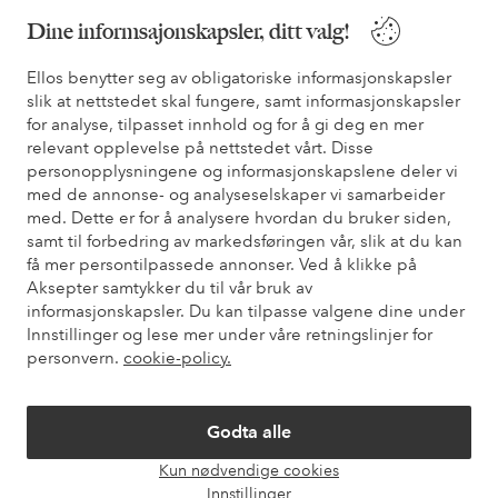
Dine informsajonskapsler, ditt valg!
Ellos benytter seg av obligatoriske informasjonskapsler
Sikre betalinger - Betal direkte eller del opp
slik at nettstedet skal fungere, samt informasjonskapsler
Vil du vite mer om
våre betalingsalternativer
?
for analyse, tilpasset innhold og for å gi deg en mer
relevant opplevelse på nettstedet vårt. Disse
elpy
elpy
personopplysningene og informasjonskapslene deler vi
med de annonse- og analyseselskaper vi samarbeider
med. Dette er for å analysere hvordan du bruker siden,
samt til forbedring av markedsføringen vår, slik at du kan
Norge - Velg land
få mer persontilpassede annonser. Ved å klikke på
Aksepter samtykker du til vår bruk av
informasjonskapsler. Du kan tilpasse valgene dine under
Facebook
Instagram
Pinterest
Youtube
Innstillinger og lese mer under våre retningslinjer for
personvern.
cookie-policy.
Godta alle
Kun nødvendige cookies
Åpne
Innstillinger