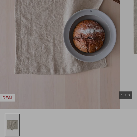
1
/
3
DEAL