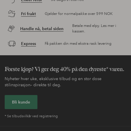
Fri frakt
Gjelder for normalpakke over 599 NOK
Betale med elpy. Les mer i
Handle nå, betal siden
kassen.
Express
Få pakken din med ekstra rask levering
Første kjøp? Vi ger deg 40% på den dyreste* varen.
Nyheter hver uke, eksklusive tilbud og en stor dose
stilinspirasjon– direkte til deg.
Bli kunde
* Se tilbudsvilkår ved registrering