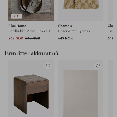
DEAL
Ellos Home
Chamois
Cham
Bordbrikke Malva 2-pk i 100% lin
Linservietter Cypress
Linser
262 NOK
349 NOK
649 NOK
649 
Favoritter akkurat nå
Legg
Legg
til
til
favoritter
favoritter