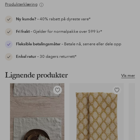
Produkterklæring
Ny kunde?
– 40% rabatt på dyreste vare*
Fri frakt
– Gjelder for normalpakke over 599 kr*
Fleksible betalingsmåter
– Betale nå, senere eller dele opp
Enkel retur
– 30 dagers returrett*
Lignende produkter
Vis mer
Legg
Legg
til
til
favoritter
favoritter