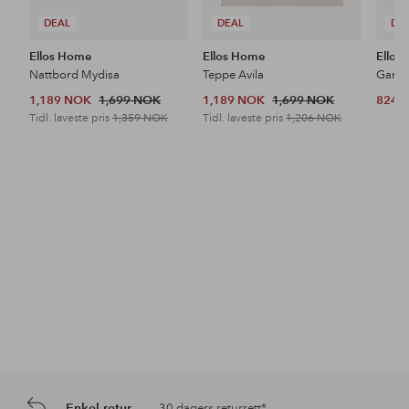
DEAL
DEAL
DE
Ellos Home
Ellos Home
Ellos
Nattbord Mydisa
Teppe Avila
1,189 NOK
1,699 NOK
1,189 NOK
1,699 NOK
824 
Tidl. laveste pris
1,359 NOK
Tidl. laveste pris
1,206 NOK
Enkel retur
30 dagers returrett*