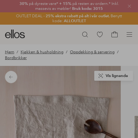
30%
på dyreste vare*
+ 15%
på resten av ordern.* Inkl.
Lukk
massevis av møbler!
Bruk kode: 3015
OUTLET DEAL -
25% ekstra rabatt på alt i vår outlet.
Benytt
kode:
ALLOUTLET
Ellos
Gå
Søk
logo
til
Gå
–
favorittmerkede
til
Hjem
Kjøkken & husholdning
Oppdekking & servering
gå
produkter
handlekurv
Bordbrikker
til
forsiden
Vis lignende
Tilbake