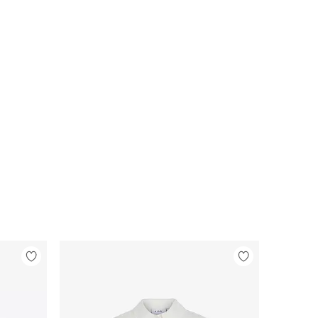
Legg
Legg
til
til
favoritter
favoritter