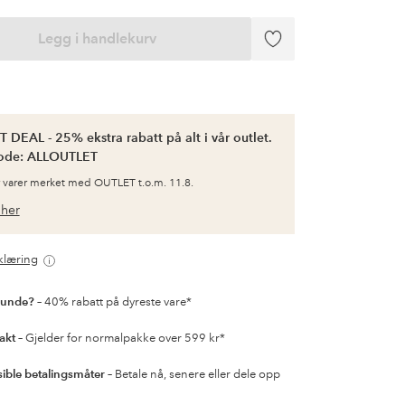
Legg i handlekurv
Legg
til
favoritter
 DEAL - 25% ekstra rabatt på alt i vår outlet.
ode: ALLOUTLET
 varer merket med OUTLET t.o.m. 11.8.
her
klæring
kunde?
– 40% rabatt på dyreste vare*
rakt
– Gjelder for normalpakke over 599 kr*
sible betalingsmåter
– Betale nå, senere eller dele opp