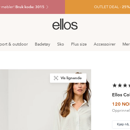
v møbler!
Bruk kode: 3015
OUTLET DEAL -
25% e
Ellos
logo
–
gå
port & outdoor
Badetøy
Sko
Plus size
Accessoirer
Mer
til
forsiden
Vis lignende
Ellos Co
120 NO
Opprinnel
Kjøp nå,