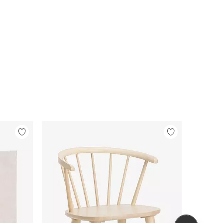
Legg
Legg
til
til
favoritter
favoritter