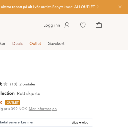
kstra rabatt på alt i vår outlet.
Benytt kode:
ALLOUTLET
Lukk
Gå
Logg inn
til
Gå
favorittmerkede
til
ker
Deals
Outlet
Gavekort
produkter
handlekurven
10
2 omtaler
llection
Rett skjorte
K
OUTLET
ig pris
399 NOK
Mer informasjon
 betal senere.
Les mer