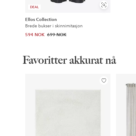
Vis
DEAL
lignende
Ellos Collection
Brede bukser i skinnimitasjon
594 NOK
699 NOK
Favoritter akkurat nå
Legg
til
favoritter