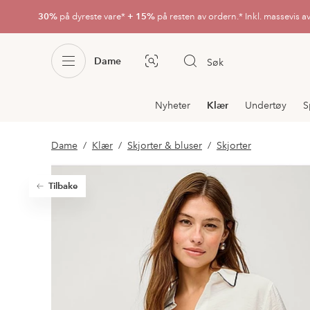
30%
på dyreste vare*
+ 15%
på resten av ordern.* Inkl. massevis a
Dame
Søk
Bildesøk
Avdelingsnavigering
Nyheter
Klær
Undertøy
S
Dame
Klær
Skjorter & bluser
Skjorter
Tilbake