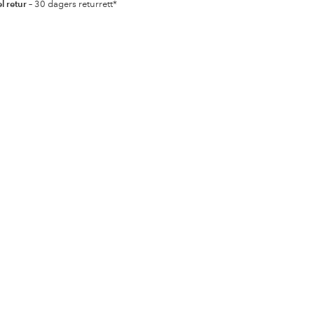
l retur
– 30 dagers returrett*