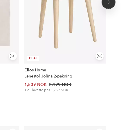
Neste
produkt
Vis
Vis
DEAL
DEAL
lignende
lignende
Ellos Home
Ellos Ho
Lenestol Jolina 2-pakning
Speil Myr
1,539 NOK
2,199 NOK
2,449 N
Tidl. laveste pris
1,759 NOK
Tidl. lavest