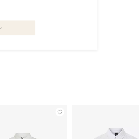
Legg
til
favoritter