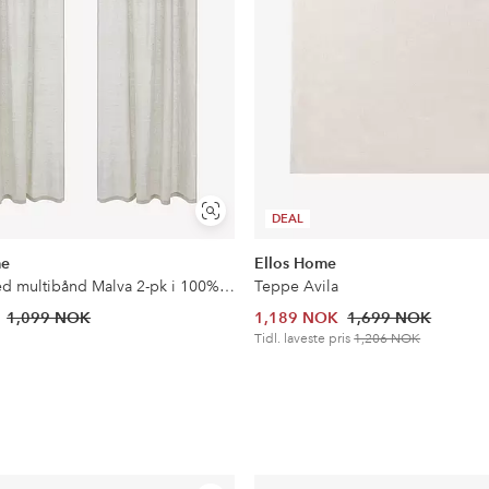
Vis
DEAL
lignende
me
Ellos Home
Gardin med multibånd Malva 2-pk i 100% lin
Teppe Avila
1,099 NOK
1,189 NOK
1,699 NOK
Tidl. laveste pris
1,206 NOK