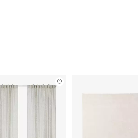
Legg
til
favoritter