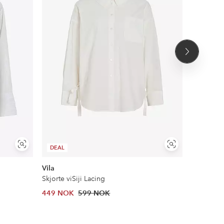
Neste
produkt
Vis
Vis
DEAL
NYHET!
lignende
lignende
Vila
Mango
Skjorte viSiji Lacing
Skjorte Sh
449 NOK
599 NOK
379 NOK