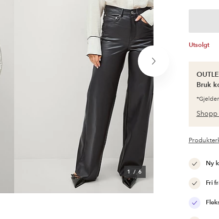
Utsolgt
Neste
produkt
OUTLET
Bruk k
*Gjelder
Shopp 
Produkter
Ny 
1
/
6
Fri f
Flek