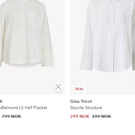
Vis
DEAL
lignende
it
Gina Tricot
uBelmont LS Half Placket
Skjorte Structure
799 NOK
299 NOK
399 NOK