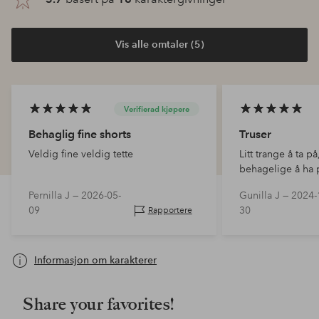
Vis alle omtaler (5)
Verifierad kjøpere
Behaglig fine shorts
Truser
Veldig fine veldig tette
Litt trange å ta p
behagelige å ha p
Sitter veldig bra.
Pernilla J —
2026-05-
Gunilla J —
2024-
09
30
Rapportere
Informasjon om karakterer
Share your favorites!