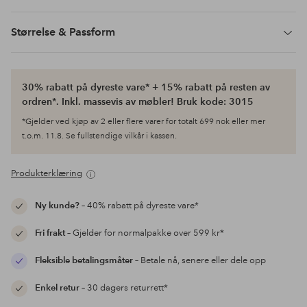
Størrelse & Passform
30% rabatt på dyreste vare* + 15% rabatt på resten av
ordren*. Inkl. massevis av møbler! Bruk kode: 3015
*Gjelder ved kjøp av 2 eller flere varer for totalt 699 nok eller mer
t.o.m. 11.8. Se fullstendige vilkår i kassen.
Produkterklæring
Ny kunde?
– 40% rabatt på dyreste vare*
Fri frakt
– Gjelder for normalpakke over 599 kr*
Fleksible betalingsmåter
– Betale nå, senere eller dele opp
Enkel retur
– 30 dagers returrett*