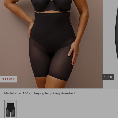
1
/
8
3 FOR 2
180 cm høy
L
Modellen er
og har på seg størrelse