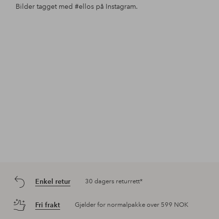
Bilder tagget med
#ellos
på Instagram.
Innlegg
ellosofficial
Innlegg
ellosofficial
Inn
ello
publisert
publisert
pub
av
av
av
Enkel retur
30 dagers returrett*
Fri frakt
Gjelder for normalpakke over 599 NOK