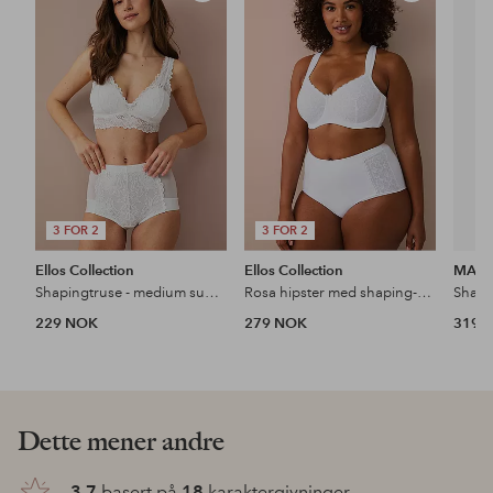
til
til
favoritter
favoritter
3 FOR 2
3 FOR 2
Ellos Collection
Ellos Collection
MAGI
Shapingtruse - medium support
Rosa hipster med shaping-effekt
229 NOK
279 NOK
319 
Dette mener andre
3.7
basert på
18
karaktergivninger