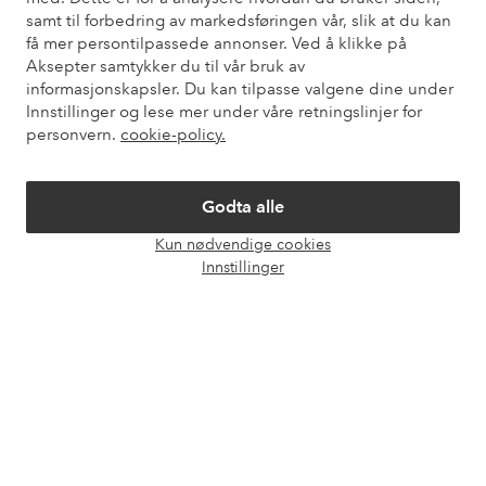
også informasjon om hvordan du kan kontakte oss.
samt til forbedring av markedsføringen vår, slik at du kan
få mer persontilpassede annonser. Ved å klikke på
Kundeservice
Bestilling
Betalingsmåte
Lev
Aksepter samtykker du til vår bruk av
informasjonskapsler. Du kan tilpasse valgene dine under
Innstillinger og lese mer under våre retningslinjer for
personvern.
cookie-policy.
Mine sider
Godta alle
Om Ellos
Kun nødvendige cookies
Åpne
Innstillinger
Våre tjenester
chat-
boks
Vilkår
Venner