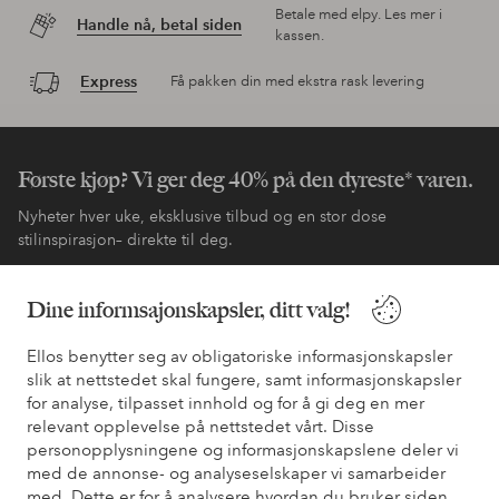
Betale med elpy. Les mer i
Handle nå, betal siden
kassen.
Express
Få pakken din med ekstra rask levering
Første kjøp? Vi ger deg 40% på den dyreste* varen.
Nyheter hver uke, eksklusive tilbud og en stor dose
stilinspirasjon– direkte til deg.
Bli kunde
Dine informsajonskapsler, ditt valg!
Ellos benytter seg av obligatoriske informasjonskapsler
* Se tilbudsvilkår ved registrering
slik at nettstedet skal fungere, samt informasjonskapsler
for analyse, tilpasset innhold og for å gi deg en mer
relevant opplevelse på nettstedet vårt. Disse
Trenger du hjelp?
personopplysningene og informasjonskapslene deler vi
med de annonse- og analyseselskaper vi samarbeider
Du finner svar på de vanligste spørsmålene i vår FAQ. Du finner
med. Dette er for å analysere hvordan du bruker siden,