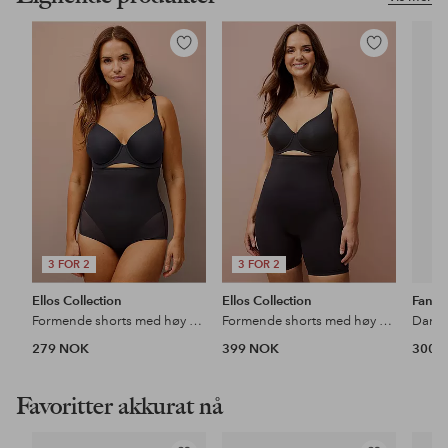
Legg
Legg
til
til
favoritter
favoritter
3 FOR 2
3 FOR 2
Ellos Collection
Ellos Collection
Fanta
Formende shorts med høy midje - firm support
Formende shorts med høy midje - medium support
Damet
279 NOK
399 NOK
300 
Favoritter akkurat nå