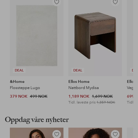
Legg
Legg
til
til
favoritter
favoritter
DEAL
DEAL
DE
&Home
Ellos Home
Ellos
Flossteppe Lugo
Nattbord Mydisa
Veggh
379 NOK
499 NOK
1,189 NOK
1,699 NOK
699 
Tidl. laveste pris
1,359 NOK
Tidl. l
Oppdag våre nyheter
Legg
Legg