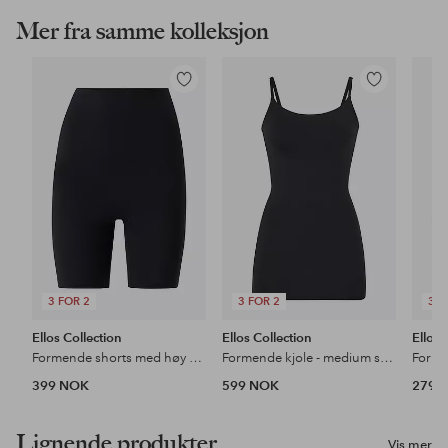
Mer fra samme kolleksjon
Legg
Legg
til
til
favoritter
favoritter
3 FOR 2
3 FOR 2
3 F
Ellos Collection
Ellos Collection
Ellos 
Formende shorts med høy midje - medium support
Formende kjole - medium support
399 NOK
599 NOK
279 
Lignende produkter
Vis mer