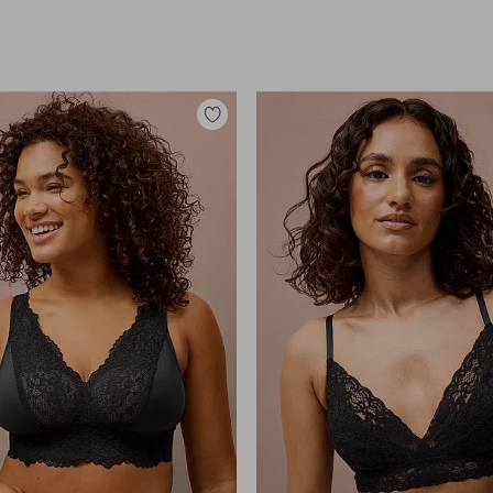
Legg
til
favoritter