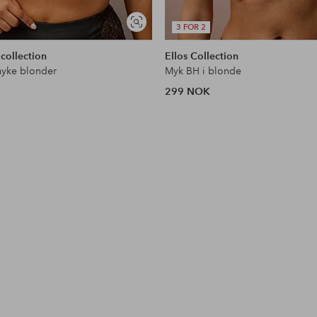
Vis
3 FOR 2
lignende
 collection
Ellos Collection
yke blonder
Myk BH i blonde
299 NOK