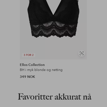
Vis
3 FOR 2
lignende
Ellos Collection
BH i myk blonde og netting
349 NOK
Favoritter akkurat nå