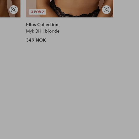
OUTLET
Vis
Vis
3 FOR 2
25% EXT
lignende
lignende
Ellos Collection
Ellos Col
Myk BH i blonde
Ikke polst
349 NOK
179 NOK
Opprinneli