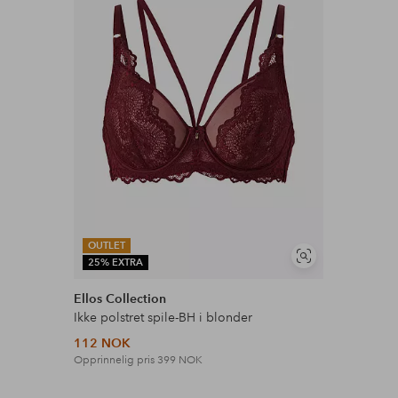
Les mer
OUTLET
Vis
25% EXTRA
lignende
Ellos Collection
Ikke polstret spile-BH i blonder
112 NOK
Opprinnelig pris
399 NOK