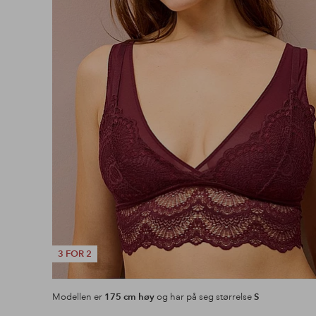
3 FOR 2
Modellen er
175 cm høy
og har på seg størrelse
S