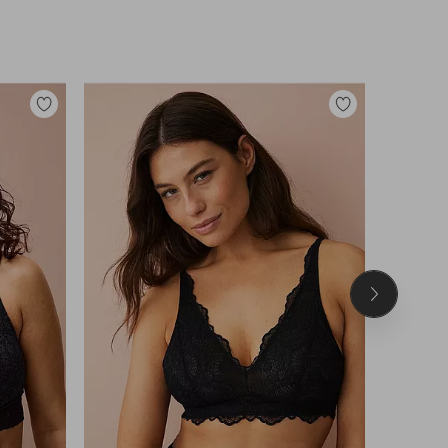
Legg
Legg
til
til
favoritter
favoritter
Neste
produkt