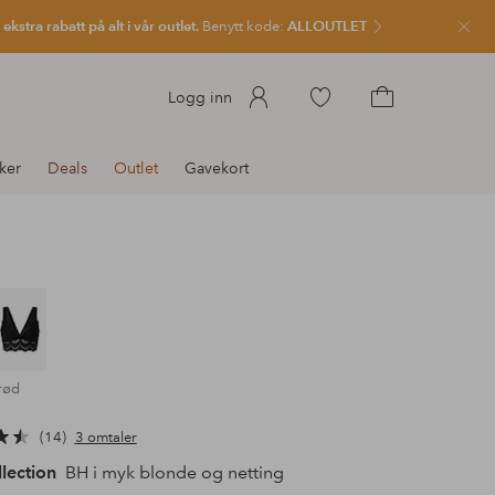
kstra rabatt på alt i vår outlet.
Benytt kode:
ALLOUTLET
Lukk
Gå
Logg inn
til
Gå
favorittmerkede
til
ker
Deals
Outlet
Gavekort
produkter
handlekurven
rød
14
3 omtaler
llection
BH i myk blonde og netting