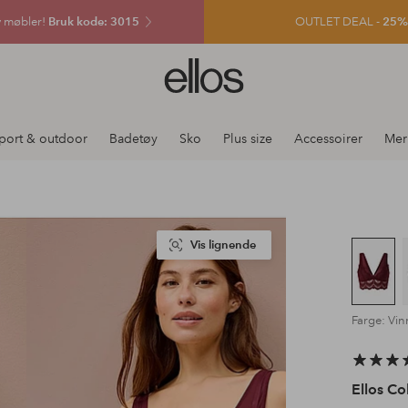
v møbler!
Bruk kode: 3015
OUTLET DEAL -
25% e
Ellos
logo
–
gå
port & outdoor
Badetøy
Sko
Plus size
Accessoirer
Mer
til
forsiden
Vis lignende
Farge: Vin
Ellos Co