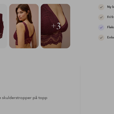
Ny 
Fri f
+3
Flek
Enke
e skulderstropper på topp