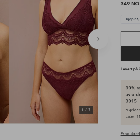
349 NO
Kjøp nå,
Neste
produkt
Levert på
30% ra
av ordr
3015
1
/
7
*Gjelder 
t.o.m. 11
Produkter