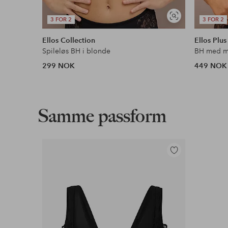
Vis
3 FOR 2
3 FOR 2
lignende
Ellos Collection
Ellos Plus
Spileløs BH i blonde
BH med m
299 NOK
449 NOK
Samme passform
Legg
til
favoritter