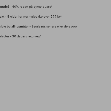
kunde?
– 40% rabatt på dyreste vare*
rakt
– Gjelder for normalpakke over 599 kr*
sible betalingsmåter
– Betale nå, senere eller dele opp
l retur
– 30 dagers returrett*