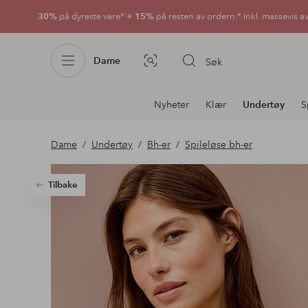
30%
på dyreste vare*
+ 15%
på resten av ordern.* Inkl. massevis a
Dame
Søk
Bildesøk
Avdelingsnavigering
Nyheter
Klær
Undertøy
S
Dame
Undertøy
Bh-er
Spileløse bh-er
Tilbake