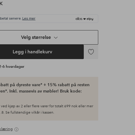
K
 betal senere.
Les mer
Velg størrelse
Legg i handlekurv
Legg
til
 2-6 hverdager
favoritter
batt på dyreste vare* + 15% rabatt på resten
en*. Inkl. massevis av møbler! Bruk kode:
ved kjøp av 2 eller flere varer for totalt 699 nok eller mer
.8. Se fullstendige vilkår i kassen.
klæring