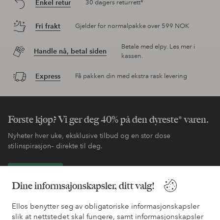
Enkel retur
30 dagers returrett*
Fri frakt
Gjelder for normalpakke over 599 NOK
Betale med elpy. Les mer i
Handle nå, betal siden
kassen.
Express
Få pakken din med ekstra rask levering
Første kjøp? Vi ger deg 40% på den dyreste* varen.
Nyheter hver uke, eksklusive tilbud og en stor dose
stilinspirasjon– direkte til deg.
Bli kunde
Dine informsajonskapsler, ditt valg!
* Se tilbudsvilkår ved registrering
Ellos benytter seg av obligatoriske informasjonskapsler
slik at nettstedet skal fungere, samt informasjonskapsler