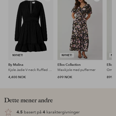
til
til
favoritter
favoritter
NYHET!
NYHET!
NY
By Malina
Ellos Collection
Ellos 
Kjole Jadie V-neck Ruffled Mini
Maxikjole med puffermer
Omsla
4,400 NOK
699 NOK
899 
Dette mener andre
4.5
basert på
4
karaktergivninger