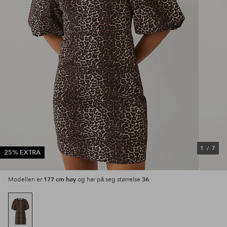
1
/
7
25% EXTRA
177 cm høy
36
Modellen er
og har på seg størrelse