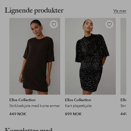
Lignende produkter
Vis mer
Legg
Legg
til
til
favoritter
favoritter
Ellos Collection
Ellos Collection
Ellos 
Strikketkjole med korte ermer
Kart plajettkjole
Strik
449 NOK
899 NOK
449 
Kompletter med