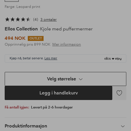
Farge: Leopard print
4
3 omtaler
Ellos Collection
Kjole med puffermermer
494 NOK
OUTLET
Opprinnelig pris
899 NOK
Mer informasjon
Kjøp nå, betal senere.
Les mer
Velg størrelse
Legg i handlekurv
Legg
til
Få antall igjen:
Levert på 2-6 hverdager
favoritte
Produktinformasjon