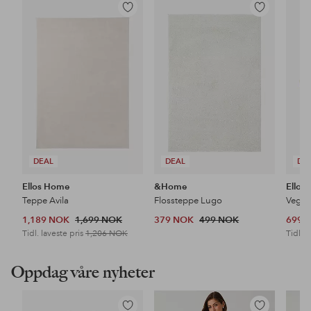
Legg
Legg
til
til
favoritter
favoritter
DEAL
DEAL
DE
Ellos Home
&Home
Ellos
Teppe Avila
Flossteppe Lugo
Veggh
1,189 NOK
1,699 NOK
379 NOK
499 NOK
699 
Tidl. laveste pris
1,206 NOK
Tidl. l
Oppdag våre nyheter
Legg
Legg