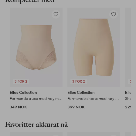
Legg
Legg
til
til
favoritter
favoritter
3 FOR 2
3 FOR 2
3 F
Ellos Collection
Ellos Collection
Ellos 
Formende truse med høy midje - medium støtte
Formende shorts med høy midje - medium support
349 NOK
399 NOK
229 
Favoritter akkurat nå