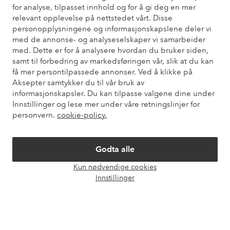
for analyse, tilpasset innhold og for å gi deg en mer
Trenger du hjelp?
relevant opplevelse på nettstedet vårt. Disse
personopplysningene og informasjonskapslene deler vi
Du finner svar på de vanligste spørsmålene i vår FAQ. Du finner
med de annonse- og analyseselskaper vi samarbeider
også informasjon om hvordan du kan kontakte oss.
med. Dette er for å analysere hvordan du bruker siden,
samt til forbedring av markedsføringen vår, slik at du kan
Kundeservice
Bestilling
Betalingsmåte
Lev
få mer persontilpassede annonser. Ved å klikke på
Aksepter samtykker du til vår bruk av
informasjonskapsler. Du kan tilpasse valgene dine under
Innstillinger og lese mer under våre retningslinjer for
Mine sider
personvern.
cookie-policy.
Om Ellos
Godta alle
Kun nødvendige cookies
Våre tjenester
Åpne
Innstillinger
chat-
boks
Vilkår
Venner