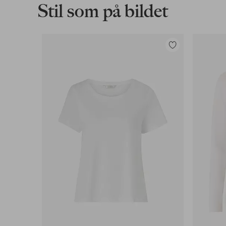
Stil som på bildet
Legg
til
favoritter