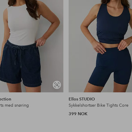
Vis
lignende
ection
Ellos STUDIO
rts med snøring
Sykkelshortser Bike Tights Core
399 NOK