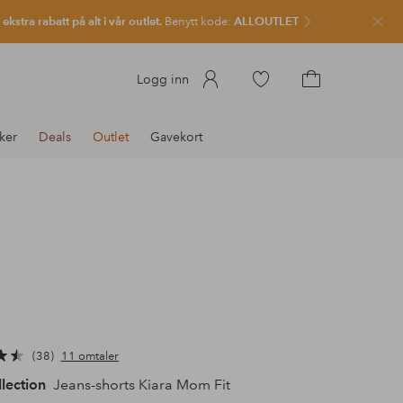
kstra rabatt på alt i vår outlet.
Benytt kode:
ALLOUTLET
Lukk
Gå
Logg inn
til
Gå
favorittmerkede
til
ker
Deals
Outlet
Gavekort
produkter
handlekurven
38
11 omtaler
llection
Jeans-shorts Kiara Mom Fit