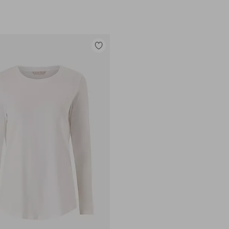
Legg
til
favoritter