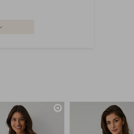
Legg
til
favoritter