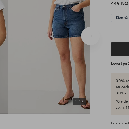
449 NO
Kjøp nå,
Neste
produkt
Levert på
30% ra
av ordr
3015
1
/
7
*Gjelder 
t.o.m. 11
Produkter