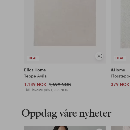
Vis
DEAL
DEAL
lignende
Ellos Home
&Home
Teppe Avila
Flosstepp
1,189 NOK
1,699 NOK
379 NOK
Tidl. laveste pris
1,206 NOK
Oppdag våre nyheter