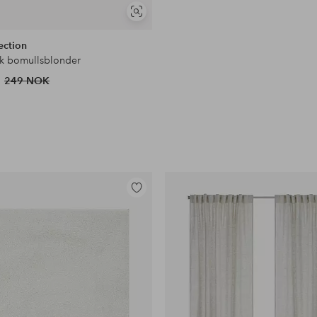
Vis
lignende
ection
k bomullsblonder
249 NOK
Legg
til
favoritter