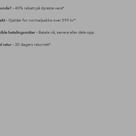
kunde?
– 40% rabatt på dyreste vare*
rakt
– Gjelder for normalpakke over 599 kr*
sible betalingsmåter
– Betale nå, senere eller dele opp
l retur
– 30 dagers returrett*