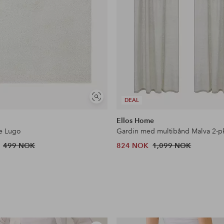
Vis
DEAL
lignende
Ellos Home
e Lugo
499 NOK
824 NOK
1,099 NOK