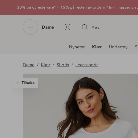
30%
på dyreste vare*
+ 15%
på resten av ordern.* Inkl. massevis a
Dame
Søk
Bildesøk
Avdelingsnavigering
Nyheter
Klær
Undertøy
S
Dame
Klær
Shorts
Jeansshorts
Tilbake