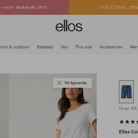
v møbler!
Bruk kode: 3015
OUTLET DEAL -
25% e
Ellos
logo
–
gå
port & outdoor
Badetøy
Sko
Plus size
Accessoirer
Mer
til
forsiden
Vis lignende
Farge: Blå
Ellos Co