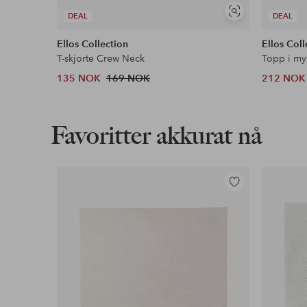
Vis
DEAL
DEAL
lignende
Ellos Collection
Ellos Coll
T-skjorte Crew Neck
Topp i my
135 NOK
169 NOK
212 NOK
Favoritter akkurat nå
Legg
til
favoritter