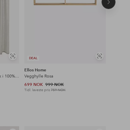
Neste
produkt
Vis
Vis
DEAL
DEAL
lignende
lignende
Ellos Home
Ellos Ho
Gardin med multibånd Malva 2-pk i 100% lin
Vegghylle Rosa
Lenestol 
699 NOK
999 NOK
1,539 N
Tidl. laveste pris
759 NOK
Tidl. lavest