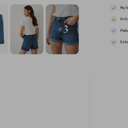
Ny 
Fri f
+3
Flek
Enke