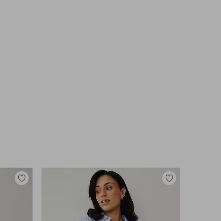
Legg
Legg
til
til
favoritter
favoritter