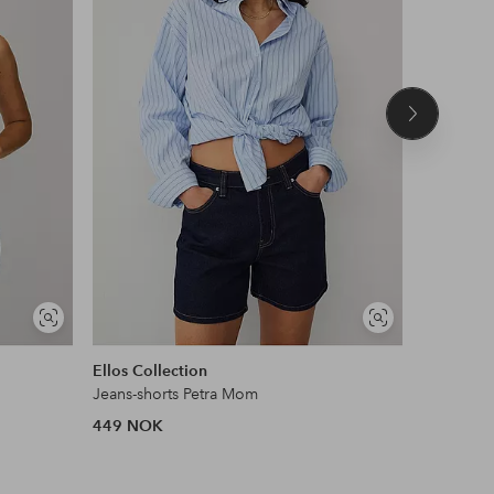
Neste
produkt
Vis
Vis
lignende
lignende
Ellos Collection
Ellos ST
Jeans-shorts Petra Mom
Treningst
449 NOK
299 NOK