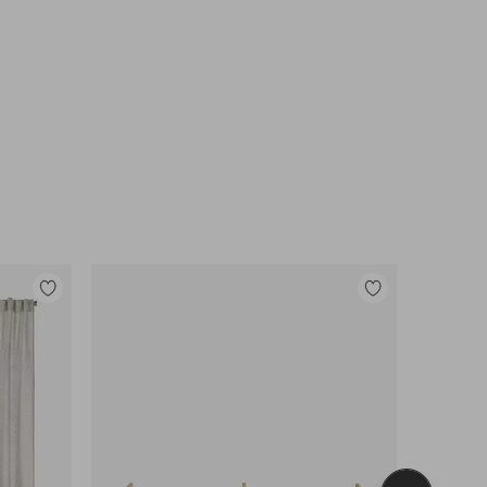
Legg
Legg
til
til
favoritter
favoritter