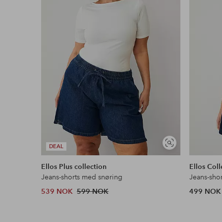
Les mer
Faktura & Konto
Våre mest fordelaktige betalingsmåter
Les mer
Vis
DEAL
lignende
Ellos Plus collection
Ellos Coll
Jeans-shorts med snøring
Jeans-sho
539 NOK
599 NOK
499 NOK