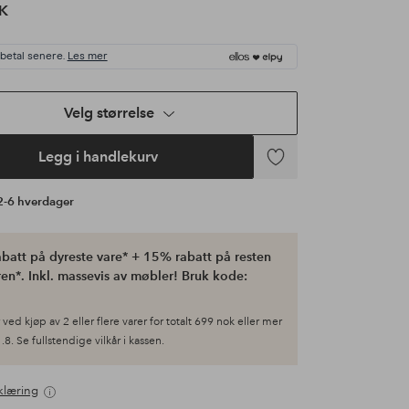
K
 betal senere.
Les mer
Velg størrelse
Legg i handlekurv
Legg
til
 2-6 hverdager
favoritter
batt på dyreste vare* + 15% rabatt på resten
en*. Inkl. massevis av møbler! Bruk kode:
ved kjøp av 2 eller flere varer for totalt 699 nok eller mer
.8. Se fullstendige vilkår i kassen.
klæring