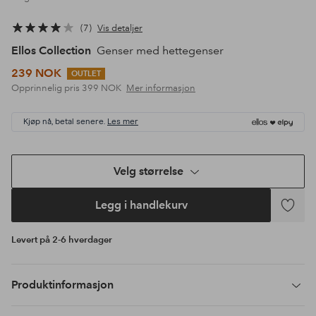
7
Vis detaljer
Ellos Collection
Genser med hettegenser
239 NOK
OUTLET
Opprinnelig pris
399 NOK
Mer informasjon
Kjøp nå, betal senere.
Les mer
Velg størrelse
Legg i handlekurv
Legg
til
Levert på 2-6 hverdager
favoritte
Produktinformasjon