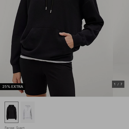
1
/
7
25% EXTRA
Farge: Svart