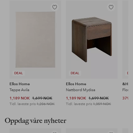
Legg
Legg
til
til
favoritter
favoritter
DEAL
DEAL
DE
Ellos Home
Ellos Home
&Ho
Teppe Avila
Nattbord Mydisa
Floss
1,189 NOK
1,699 NOK
1,189 NOK
1,699 NOK
379 
Tidl. laveste pris
1,206 NOK
Tidl. laveste pris
1,359 NOK
Oppdag våre nyheter