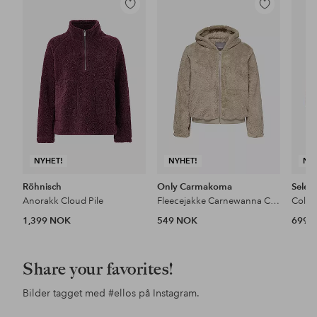
Legg
Legg
til
til
favoritter
favoritter
NYHET!
NYHET!
NY
Röhnisch
Only Carmakoma
Sele
Anorakk Cloud Pile
Fleecejakke Carnewanna Contact Sherpa Jckt Otw
1,399 NOK
549 NOK
699 
Share your favorites!
Bilder tagget med
#ellos
på Instagram.
Innlegg
ellosofficial
Innlegg
carolinagynning
Inn
ello