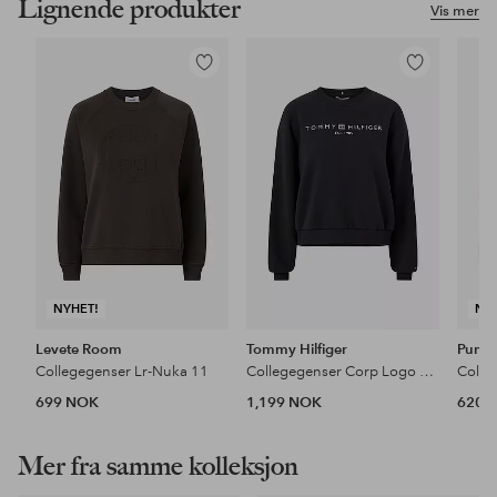
Lignende produkter
Vis mer
Legg
Legg
til
til
favoritter
favoritter
NYHET!
NY
Levete Room
Tommy Hilfiger
Puma
Collegegenser Lr-Nuka 11
Collegegenser Corp Logo Mdrn
699 NOK
1,199 NOK
620 
Mer fra samme kolleksjon