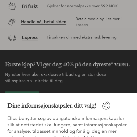
Fri frakt
Gjelder for normalpakke over 599 NOK
Betale med elpy. Les mer i
Handle nå, betal siden
kassen.
Express
Få pakken din med ekstra rask levering
Første kjøp? Vi ger deg 40% på den dyreste* varen.
Nyheter hver uke, eksklusive tilbud og en stor dose
stilinspirasjon– direkte til deg.
Bli kunde
Dine informsajonskapsler, ditt valg!
* Se tilbudsvilkår ved registrering
Ellos benytter seg av obligatoriske informasjonskapsler
slik at nettstedet skal fungere, samt informasjonskapsler
for analyse, tilpasset innhold og for å gi deg en mer
Trenger du hjelp?