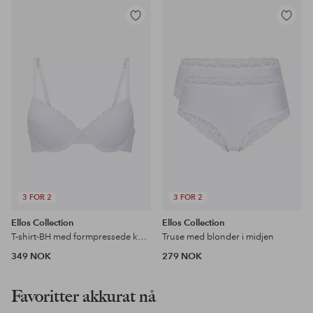
Legg
Legg
til
til
favoritter
favoritter
3 FOR 2
3 FOR 2
Ellos Collection
Ellos Collection
T-shirt-BH med formpressede kopper
Truse med blonder i midjen
349 NOK
279 NOK
Favoritter akkurat nå