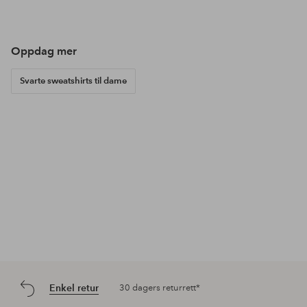
publisert
publisert
pub
av
av
av
Oppdag mer
Svarte sweatshirts til dame
Enkel retur
30 dagers returrett*