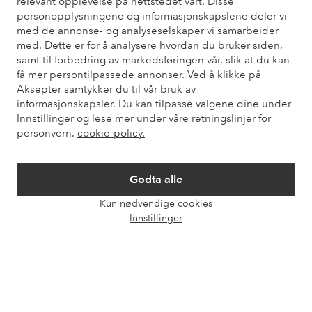
relevant opplevelse på nettstedet vårt. Disse
personopplysningene og informasjonskapslene deler vi
Du finner svar på de vanligste spørsmålene i vår FAQ. Du finner
med de annonse- og analyseselskaper vi samarbeider
også informasjon om hvordan du kan kontakte oss.
med. Dette er for å analysere hvordan du bruker siden,
samt til forbedring av markedsføringen vår, slik at du kan
Kundeservice
Bestilling
Betalingsmåte
Lev
få mer persontilpassede annonser. Ved å klikke på
Aksepter samtykker du til vår bruk av
informasjonskapsler. Du kan tilpasse valgene dine under
Innstillinger og lese mer under våre retningslinjer for
Mine sider
personvern.
cookie-policy.
Om Ellos
Godta alle
Kun nødvendige cookies
Våre tjenester
Åpne
Innstillinger
chat-
boks
Vilkår
Venner