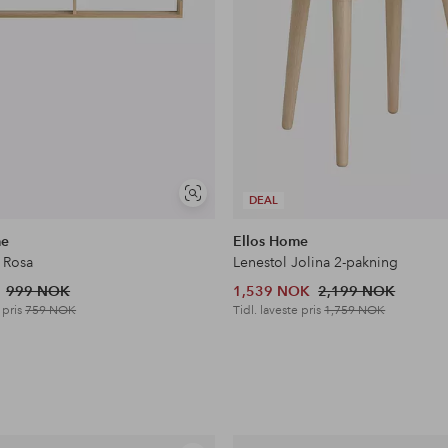
Vis
DEAL
lignende
me
Ellos Home
 Rosa
Lenestol Jolina 2-pakning
999 NOK
1,539 NOK
2,199 NOK
 pris
759 NOK
Tidl. laveste pris
1,759 NOK