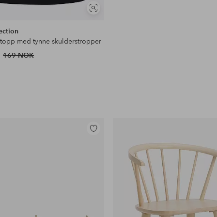
Vis
lignende
ection
topp med tynne skulderstropper
169 NOK
Legg
til
favoritter