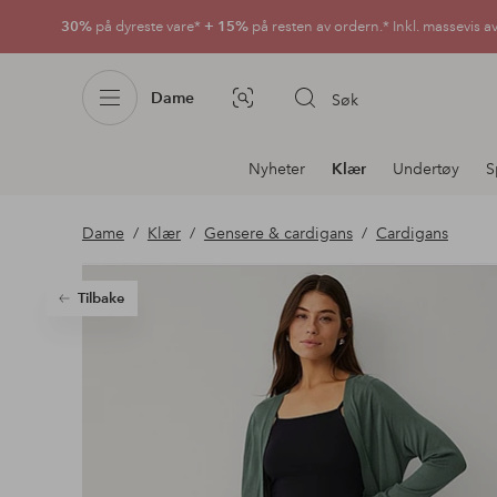
30%
på dyreste vare*
+ 15%
på resten av ordern.* Inkl. massevis a
Dame
Søk
Bildesøk
Avdelingsnavigering
Nyheter
Klær
Undertøy
S
Dame
Klær
Gensere & cardigans
Cardigans
Tilbake