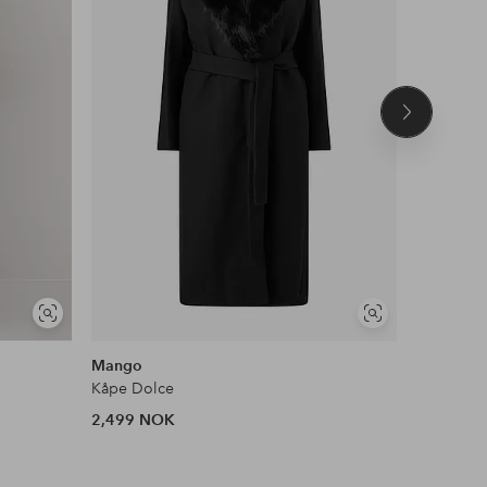
Neste
produkt
Vis
Vis
lignende
lignende
Mango
NO. 1 BY
Kåpe Dolce
Kardigan 
2,499 NOK
749 NOK