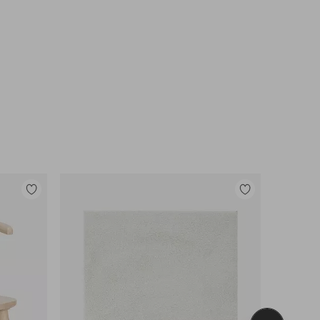
Legg
Legg
til
til
favoritter
favoritter