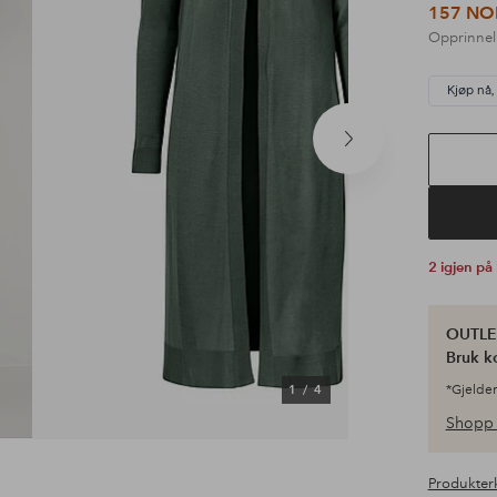
157 NO
Opprinnel
Kjøp nå,
Neste
produkt
2 igjen på
OUTLET
Bruk k
1
/
4
*Gjelder
Shopp 
Produkter