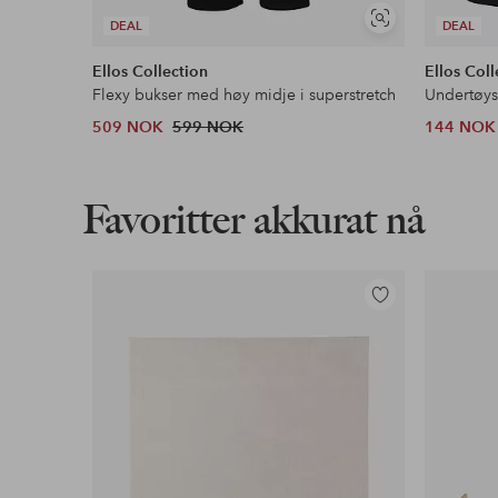
Vis
DEAL
DEAL
lignende
Ellos Collection
Ellos Coll
Flexy bukser med høy midje i superstretch
Undertøys
509 NOK
599 NOK
144 NOK
Favoritter akkurat nå
Legg
til
favoritter