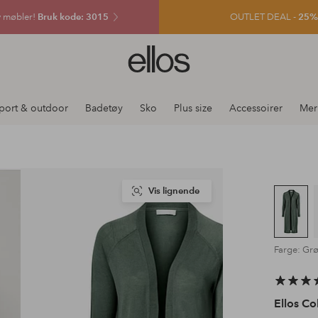
v møbler!
Bruk kode: 3015
OUTLET DEAL -
25% e
Ellos
logo
–
gå
port & outdoor
Badetøy
Sko
Plus size
Accessoirer
Mer
til
forsiden
Vis lignende
Farge: Gr
Ellos Co