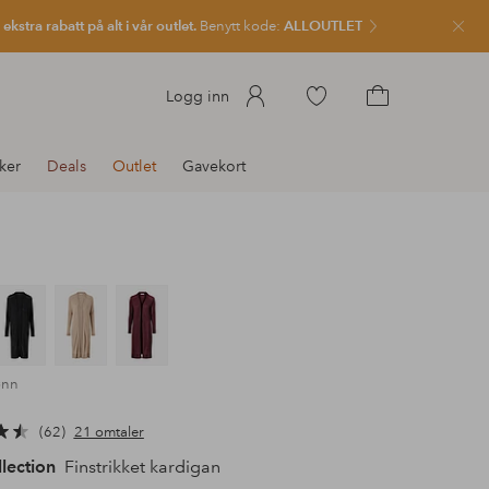
kstra rabatt på alt i vår outlet.
Benytt kode:
ALLOUTLET
Lukk
Gå
Logg inn
til
Gå
favorittmerkede
til
ker
Deals
Outlet
Gavekort
produkter
handlekurven
ønn
62
21 omtaler
llection
Finstrikket kardigan