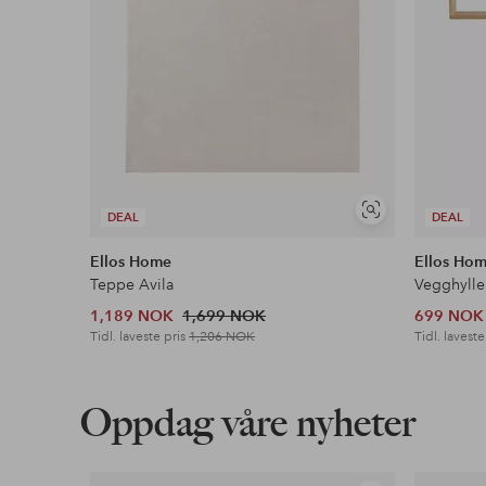
Vis
DEAL
DEAL
lignende
Ellos Home
Ellos Ho
Teppe Avila
Vegghylle
1,189 NOK
1,699 NOK
699 NOK
Tidl. laveste pris
1,206 NOK
Tidl. laveste
Oppdag våre nyheter