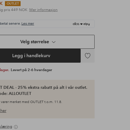
K
OUTLET
ig pris
449 NOK
Mer informasjon
 betal senere.
Les mer
Velg størrelse
Legg i handlekurv
Legg
til
 lager.
Levert på 2-6 hverdager
favoritter
 DEAL - 25% ekstra rabatt på alt i vår outlet.
ode: ALLOUTLET
 varer merket med OUTLET t.o.m. 11.8.
her
klæring