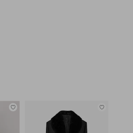
Legg
Legg
til
til
favoritter
favoritter