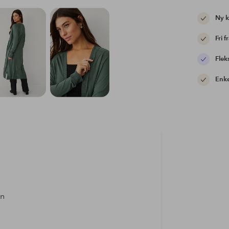
Ny 
Fri f
Flek
Enke
an