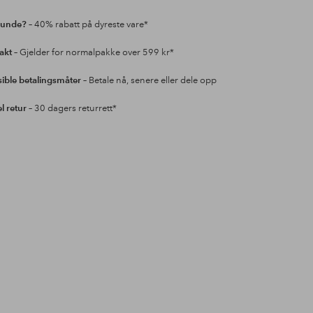
kunde?
– 40% rabatt på dyreste vare*
rakt
– Gjelder for normalpakke over 599 kr*
sible betalingsmåter
– Betale nå, senere eller dele opp
l retur
– 30 dagers returrett*