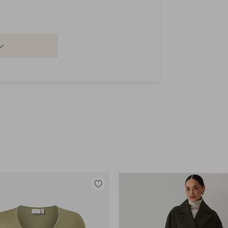
Legg
til
favoritter