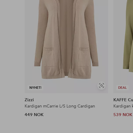
Les mer
Vis
NYHET!
DEAL
lignende
Zizzi
KAFFE Cu
Kardigan mCarrie L/S Long Cardigan
Kardigan 
449 NOK
539 NOK