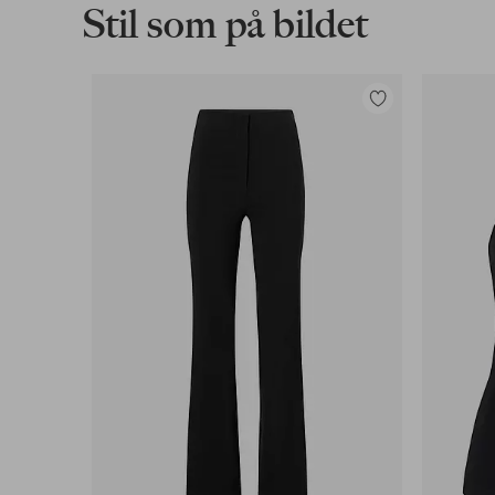
Stil som på bildet
Legg
til
favoritter