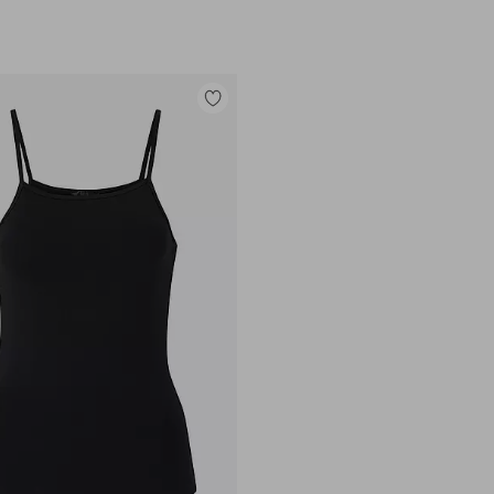
Legg
til
favoritter