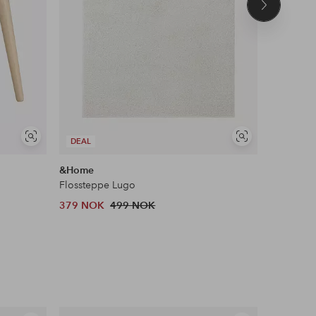
Neste
produkt
Vis
Vis
DEAL
DEAL
lignende
lignende
&Home
Ellos Ho
Flossteppe Lugo
379 NOK
499 NOK
824 NOK