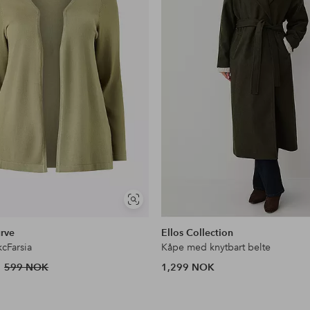
Vis
lignende
rve
Ellos Collection
kcFarsia
Kåpe med knytbart belte
599 NOK
1,299 NOK