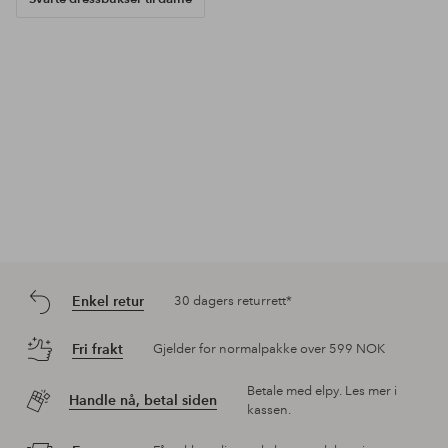
Enkel retur
30 dagers returrett*
Fri frakt
Gjelder for normalpakke over 599 NOK
Betale med elpy. Les mer i
Handle nå, betal siden
kassen.