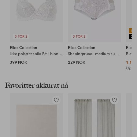
OU
3 FOR 2
3 FOR 2
25
Ellos Collection
Ellos Collection
Ellos 
Ikke polstret spile-BH i blonder
Shapingtruse - medium support
Blaze
399 NOK
229 NOK
1,19
Opprin
Favoritter akkurat nå
Legg
Legg
til
til
favoritter
favoritter