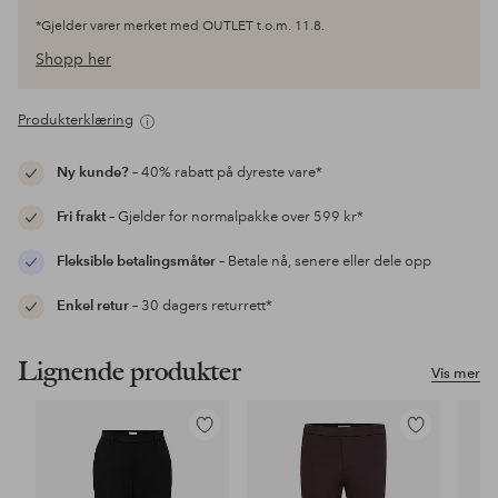
*Gjelder varer merket med OUTLET t.o.m. 11.8.
Shopp her
Produkterklæring
Ny kunde?
– 40% rabatt på dyreste vare*
Fri frakt
– Gjelder for normalpakke over 599 kr*
Fleksible betalingsmåter
– Betale nå, senere eller dele opp
Enkel retur
– 30 dagers returrett*
Lignende produkter
Vis mer
Legg
Legg
til
til
favoritter
favoritter