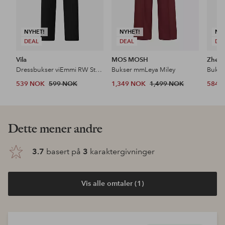
NYHET!
NYHET!
NY
DEAL
DEAL
DE
Vila
MOS MOSH
Zhenz
Dressbukser viEmmi RW Straight Pant
Bukser mmLeya Miley
539 NOK
599 NOK
1,349 NOK
1,499 NOK
584 
Dette mener andre
3.7
basert på
3
karaktergivninger
Vis alle omtaler (1)