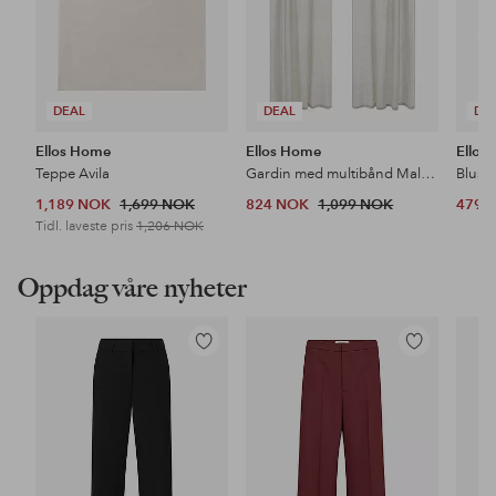
DEAL
DEAL
DE
Ellos Home
Ellos Home
Ellos 
Teppe Avila
Gardin med multibånd Malva 2-pk i 100% lin
Bluse
1,189 NOK
1,699 NOK
824 NOK
1,099 NOK
479 
Tidl. laveste pris
1,206 NOK
Oppdag våre nyheter
Legg
Legg
til
til
favoritter
favoritter