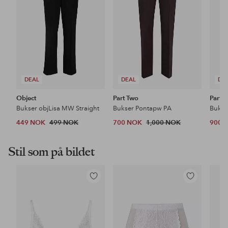
DEAL
DEAL
DE
Object
Part Two
Part 
Bukser objLisa MW Straight
Bukser Pontapw PA
Bukse
449 NOK
499 NOK
700 NOK
1,000 NOK
900 
Stil som på bildet
Legg
Legg
til
til
favoritter
favoritter