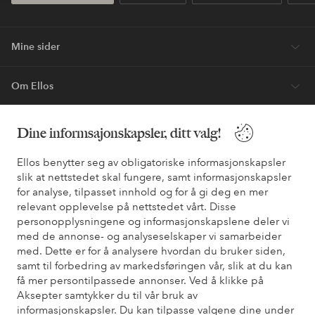
Mine sider
Om Ellos
Våre tjenester
Dine informsajonskapsler, ditt valg!
Ellos benytter seg av obligatoriske informasjonskapsler
Vilkår
slik at nettstedet skal fungere, samt informasjonskapsler
for analyse, tilpasset innhold og for å gi deg en mer
Venner
relevant opplevelse på nettstedet vårt. Disse
personopplysningene og informasjonskapslene deler vi
med de annonse- og analyseselskaper vi samarbeider
med. Dette er for å analysere hvordan du bruker siden,
samt til forbedring av markedsføringen vår, slik at du kan
Sikre betalinger - Betal direkte eller del opp
få mer persontilpassede annonser. Ved å klikke på
Vil du vite mer om
våre betalingsalternativer
?
Aksepter samtykker du til vår bruk av
informasjonskapsler. Du kan tilpasse valgene dine under
elpy
elpy