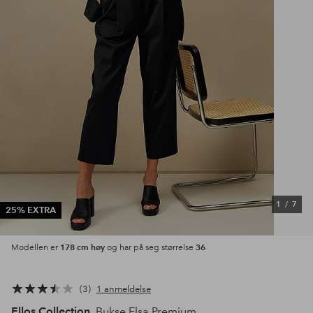
1
/
7
25% EXTRA
178 cm høy
36
Modellen er
og har på seg størrelse
3
1 anmeldelse
Ellos Collection
Bukse Elsa Premium