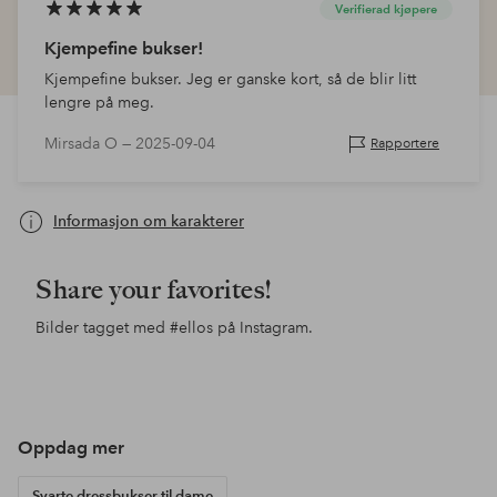
Verifierad kjøpere
Kjempefine bukser!
Kjempefine bukser. Jeg er ganske kort, så de blir litt
lengre på meg.
Mirsada O —
2025-09-04
Rapportere
Informasjon om karakterer
Share your favorites!
Bilder tagget med
#ellos
på Instagram.
Innlegg
maddejohnsson
Innlegg
ellosofficial
Inn
fan
publisert
publisert
pub
av
av
av
Oppdag mer
Svarte dressbukser til dame