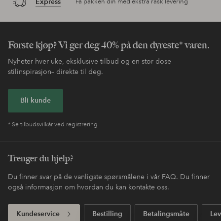
Express
Få pakken din med ekstra rask levering
Første kjøp? Vi ger deg 40% på den dyreste* varen.
Nyheter hver uke, eksklusive tilbud og en stor dose
stilinspirasjon– direkte til deg.
Bli kunde
* Se tilbudsvilkår ved registrering
Trenger du hjelp?
Du finner svar på de vanligste spørsmålene i vår FAQ. Du finner
også informasjon om hvordan du kan kontakte oss.
Kundeservice
Bestilling
Betalingsmåte
Lev