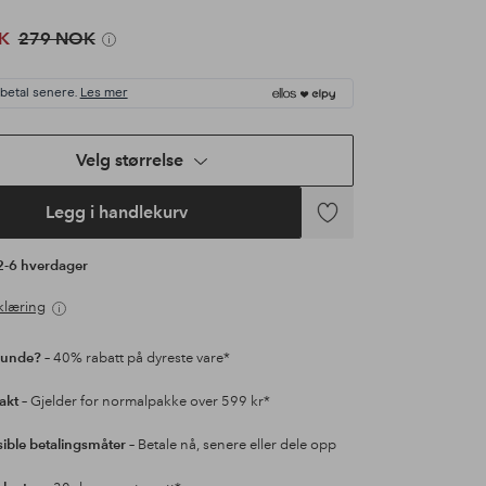
K
279 NOK
 betal senere.
Les mer
Velg størrelse
Legg i handlekurv
Legg
til
 2-6 hverdager
favoritter
klæring
kunde?
– 40% rabatt på dyreste vare*
rakt
– Gjelder for normalpakke over 599 kr*
sible betalingsmåter
– Betale nå, senere eller dele opp