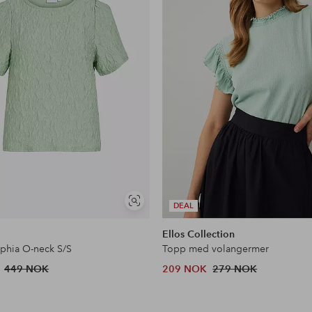
Vis
DEAL
lignende
Ellos Collection
phia O-neck S/S
Topp med volangermer
449 NOK
209 NOK
279 NOK