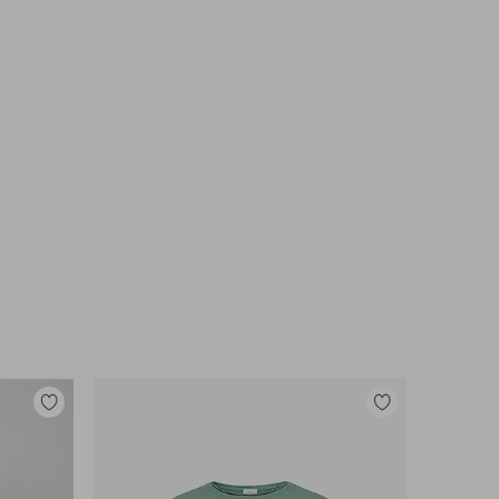
Legg
Legg
til
til
favoritter
favoritter