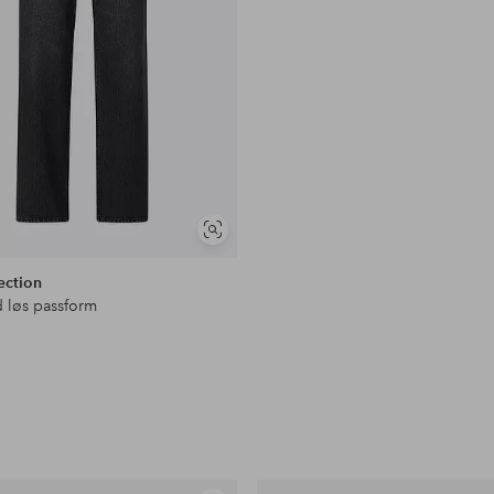
Vis
lignende
ection
 løs passform