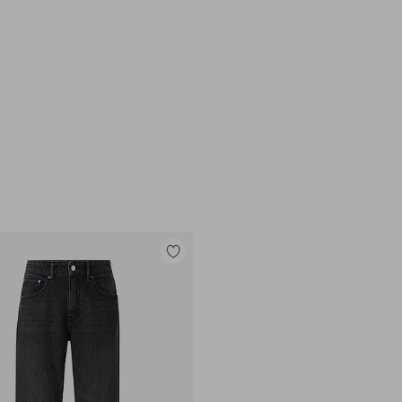
Legg
til
favoritter