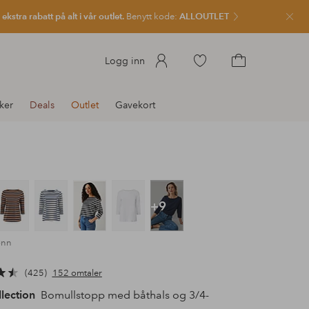
kstra rabatt på alt i vår outlet.
Benytt kode:
ALLOUTLET
Lukk
Gå
Logg inn
til
Gå
favorittmerkede
til
ker
Deals
Outlet
Gavekort
produkter
handlekurven
+9
ønn
425
152 omtaler
llection
Bomullstopp med båthals og 3/4-