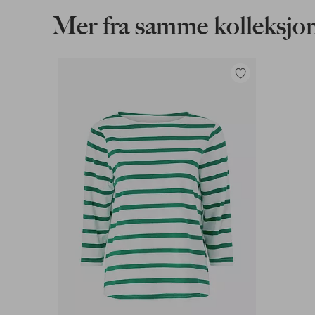
Mer fra samme kolleksjo
Legg
til
favoritter