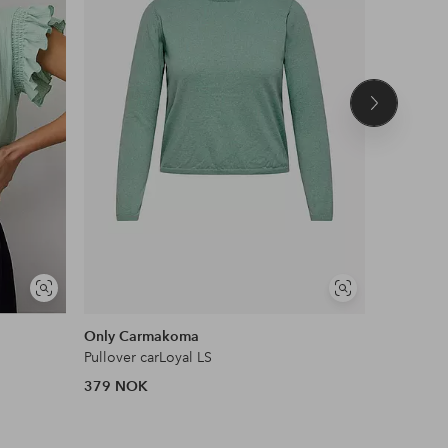
Neste
produkt
OUTLET
Vis
Vis
25% EXT
lignende
lignende
Only Carmakoma
Ellos Col
Pullover carLoyal LS
Topp Mal
379 NOK
135 NOK
Opprinneli