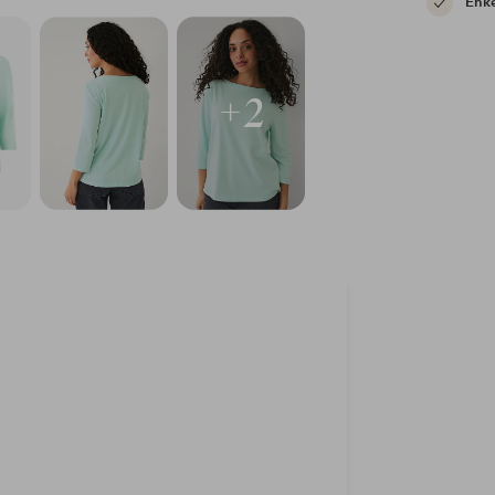
Enke
+2