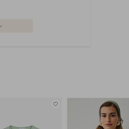
Legg
til
favoritter