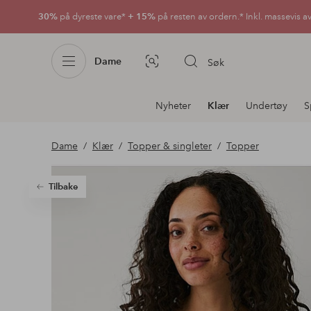
30%
på dyreste vare*
+ 15%
på resten av ordern.* Inkl. massevis a
Dame
Søk
Bildesøk
Avdelingsnavigering
Nyheter
Klær
Undertøy
S
Dame
Klær
Topper & singleter
Topper
Tilbake