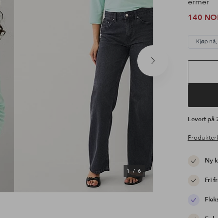
ermer
140 NO
Kjøp nå,
Neste
produkt
Levert på
Produkter
Ny 
1
/
6
Fri f
Flek