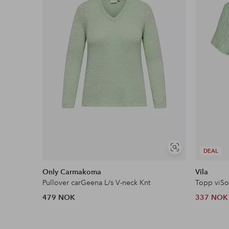
Faktura & Konto
Våre mest fordelaktige betalingsmåter
Les mer
Vis
DEAL
lignende
Only Carmakoma
Vila
Pullover carGeena L/s V-neck Knt
Topp viSo
479 NOK
337 NOK