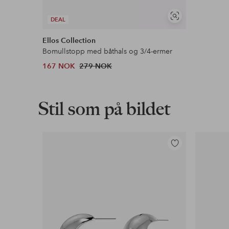
Vis
DEAL
lignende
Ellos Collection
Bomullstopp med båthals og 3/4-ermer
167 NOK
279 NOK
Stil som på bildet
Legg
til
favoritter