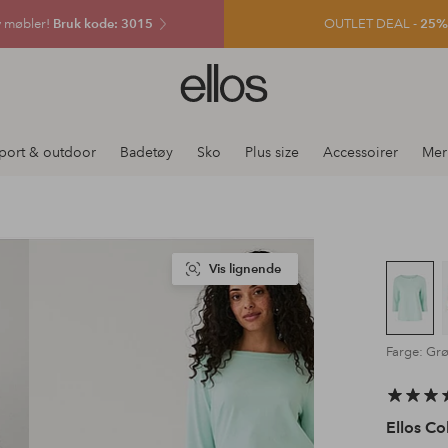
v møbler!
Bruk kode: 3015
OUTLET DEAL -
25% e
Ellos
logo
–
gå
port & outdoor
Badetøy
Sko
Plus size
Accessoirer
Mer
til
forsiden
Vis lignende
Farge: Gr
Ellos Co