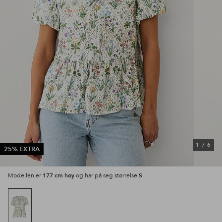
1
/
6
25% EXTRA
177 cm høy
S
Modellen er
og har på seg størrelse