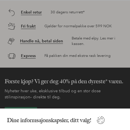
Enkel retur
30 dagers returrett*
Fri frakt
Gjelder for normalpakke over 599 NOK
Betale med elpy. Les mer i
Handle nå, betal siden
kassen.
Express
Få pakken din med ekstra rask levering
Første kjøp? Vi ger deg 40% på den dyreste* varen.
Nyheter hver uke, eksklusive tilbud og en stor dose
stilinspirasjon– direkte til deg.
Bli kunde
Dine informsajonskapsler, ditt valg!
* Se tilbudsvilkår ved registrering