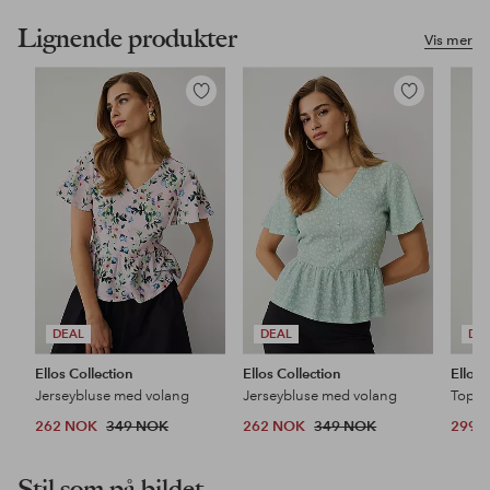
Lignende produkter
Vis mer
Legg
Legg
til
til
favoritter
favoritter
DEAL
DEAL
DE
Ellos Collection
Ellos Collection
Ellos 
Jerseybluse med volang
Jerseybluse med volang
Topp 
262 NOK
349 NOK
262 NOK
349 NOK
299 
Stil som på bildet