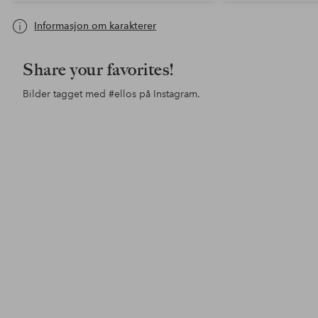
Informasjon om karakterer
Share your favorites!
Bilder tagget med
#ellos
på Instagram.
Innlegg
ellosofficial
Innlegg
ellosofficial
Inn
jess
publisert
publisert
pub
av
av
av