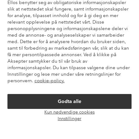
Ellos benytter seg av obligatoriske informasjonskapsler
slik at nettstedet skal fungere, samt informasjonskapsler
for analyse, tilpasset innhold og for å gi deg en mer
Trenger du hjelp?
relevant opplevelse på nettstedet vårt. Disse
personopplysningene og informasjonskapslene deler vi
Du finner svar på de vanligste spørsmålene i vår FAQ. Du finner
med de annonse- og analyseselskaper vi samarbeider
også informasjon om hvordan du kan kontakte oss.
med. Dette er for å analysere hvordan du bruker siden,
samt til forbedring av markedsføringen vår, slik at du kan
Kundeservice
Bestilling
Betalingsmåte
Lev
få mer persontilpassede annonser. Ved å klikke på
Aksepter samtykker du til vår bruk av
informasjonskapsler. Du kan tilpasse valgene dine under
Innstillinger og lese mer under våre retningslinjer for
Mine sider
personvern.
cookie-policy.
Om Ellos
Godta alle
Kun nødvendige cookies
Våre tjenester
Åpne
Innstillinger
chat-
boks
Vilkår