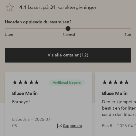
4.1
basert på
31
karaktergivninger
Hvordan opplevde du størrelsen?
Liten
Normal
Stor
Vis alle omtaler (12)
Verifierad kjøpere
Bluse Malin
Bluse Malin
Fornøyd!
Den er kjempefi
bestilt en for lit
sende den tilbake
Lisbeth S —
2025-07-
05
Eva R —
2025-04-
Rapportere