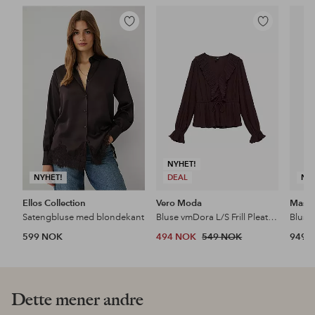
Legg
Legg
til
til
favoritter
favoritter
NYHET!
NYHET!
DEAL
NY
Ellos Collection
Vero Moda
Masai
Satengbluse med blondekant
Bluse vmDora L/S Frill Pleat Top
Bluse
599 NOK
494 NOK
549 NOK
949 
Dette mener andre