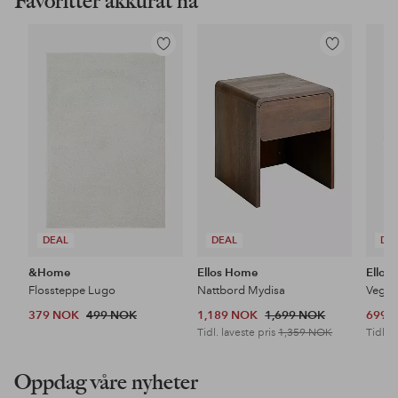
Favoritter akkurat nå
Legg
Legg
til
til
favoritter
favoritter
DEAL
DEAL
DE
&Home
Ellos Home
Ellos
Flossteppe Lugo
Nattbord Mydisa
Veggh
379 NOK
499 NOK
1,189 NOK
1,699 NOK
699 
Tidl. laveste pris
1,359 NOK
Tidl. l
Oppdag våre nyheter