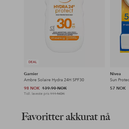
DEAL
Garnier
Nivea
Ambre Solaire Hydra 24H SPF30
Sun Prote
98 NOK
139.90 NOK
57 NOK
Tidl. laveste pris
111 NOK
Favoritter akkurat nå