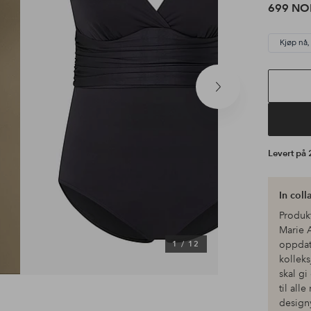
699 NO
Kjøp nå,
Neste
produkt
Levert på
In col
Produk
Marie A
oppdate
1
/
12
kolleks
skal g
til all
design