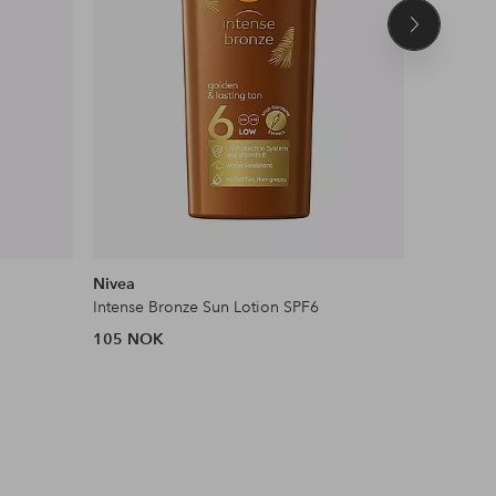
Neste
produkt
DEAL
Nivea
Garnier
Intense Bronze Sun Lotion SPF6
105 NOK
98 NOK
Tidl. lavest