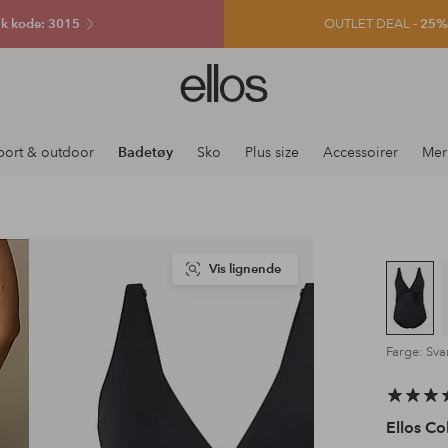
k kode: 3015
OUTLET DEAL -
25% e
Ellos
logo
–
gå
port & outdoor
Badetøy
Sko
Plus size
Accessoirer
Mer
til
forsiden
Vis lignende
Farge: Sva
Ellos Co