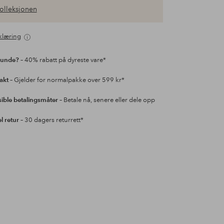
olleksjonen
klæring
kunde?
– 40% rabatt på dyreste vare*
rakt
– Gjelder for normalpakke over 599 kr*
sible betalingsmåter
– Betale nå, senere eller dele opp
l retur
– 30 dagers returrett*