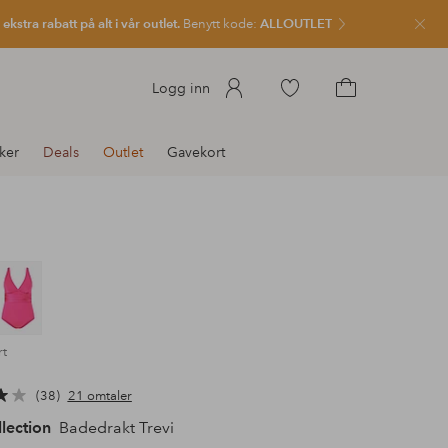
kstra rabatt på alt i vår outlet.
Benytt kode:
ALLOUTLET
Lukk
Gå
Logg inn
til
Gå
favorittmerkede
til
ker
Deals
Outlet
Gavekort
produkter
handlekurven
rt
38
21 omtaler
llection
Badedrakt Trevi