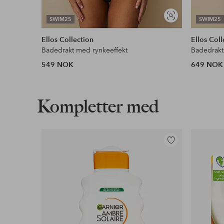
Vis
SWIM25
SWIM25
lignende
Ellos Collection
Ellos Coll
Badedrakt med rynkeeffekt
Badedrakt
549 NOK
649 NOK
Kompletter med
Legg
til
favoritter