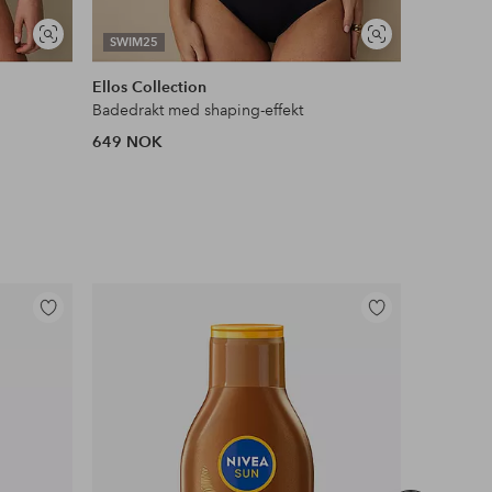
Vis
Vis
SWIM25
SWIM25
lignende
lignende
Ellos Collection
Ellos Col
Badedrakt med shaping-effekt
Badedrakt
649 NOK
649 NOK
Legg
Legg
til
til
favoritter
favoritter