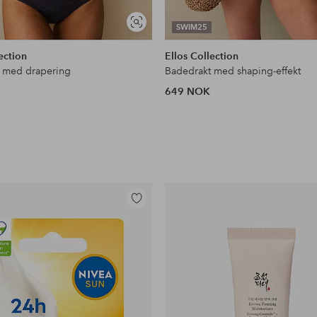
Vis
SWIM25
lignende
ection
Ellos Collection
 med drapering
Badedrakt med shaping-effekt
649 NOK
Legg
til
favoritter