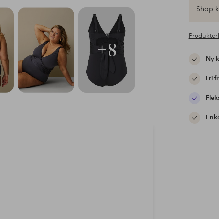
Shop k
Produkter
+8
Ny 
Fri f
Flek
Enke