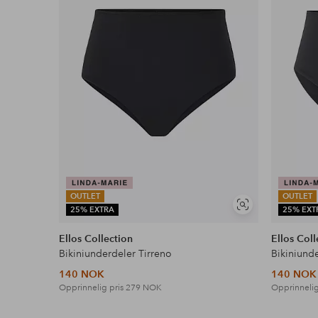
Faktura & Konto
Våre mest fordelaktige betalingsmåter
Les mer
OUTLET
OUTLET
Vis
25% EXTRA
25% EXT
lignende
Ellos Collection
Ellos Coll
Bikiniunderdeler Tirreno
Bikiniund
140 NOK
140 NOK
Opprinnelig pris
279 NOK
Opprinnelig