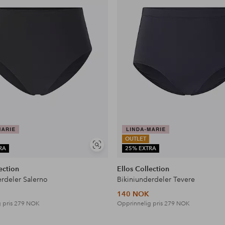
OUTLET
Vis
RA
25% EXTRA
lignende
ection
Ellos Collection
erdeler Salerno
Bikiniunderdeler Tevere
140 NOK
 pris
279 NOK
Opprinnelig pris
279 NOK