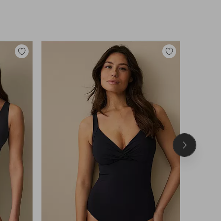
Legg
Legg
til
til
favoritter
favoritter
Neste
produkt