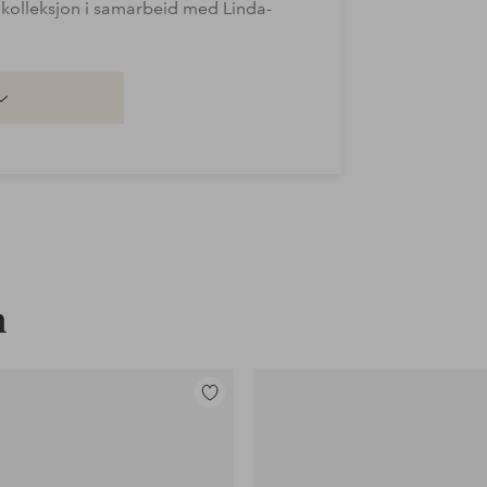
e kolleksjon i samarbeid med Linda-
n
Legg
til
favoritter