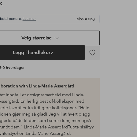
K
 betal senere.
Les mer
Velg størrelse
Legg i handlekurv
Legg
til
 2-6 hverdager
favoritter
laboration with Linda-Marie Assergård
tet inngår i et designsamarbeid med Linda-
ssergård. En herlig best of-kolleksjon med
rte favoritter fra tidligere kolleksjoner. "Hele
jonen gjør meg så glad! Jeg vil at hvert plagg
i glede både til den som bærer dem, men også
e rundt dem." Linda-Marie AssergårdTuote sisältyy
yhteistyöhön Linda-Marie Assergård.