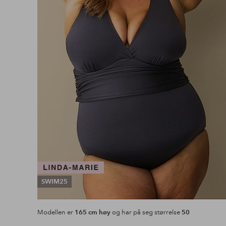
SWIM25
Modellen er
165 cm høy
og har på seg størrelse
50