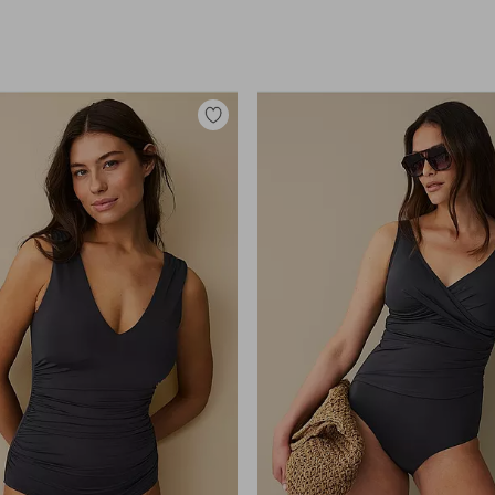
Legg
til
favoritter