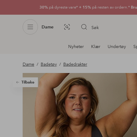
30%
på dyreste vare*
+ 15%
på resten av ordern.*
Bru
Dame
Søk
Bildesøk
Avdelingsnavigering
Nyheter
Klær
Undertøy
S
Dame
Badetøy
Badedrakter
Tilbake