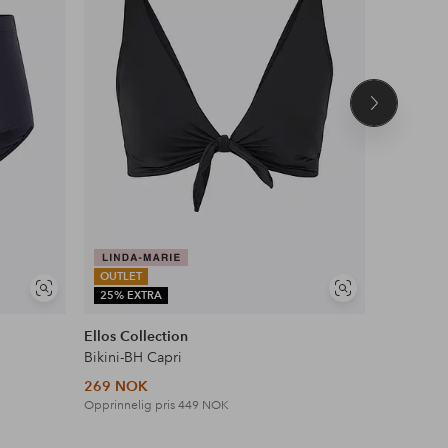
Neste
produkt
OUTLET
OUTLET
Vis
Vis
25% EXTRA
25% EXT
lignende
lignende
Ellos Collection
Ellos Col
Bikini-BH Capri
Bikini-BH 
269 NOK
299 NOK
Opprinnelig pris
449 NOK
Opprinneli