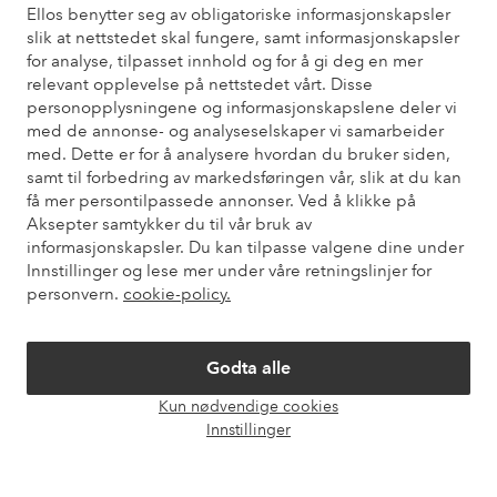
Ellos benytter seg av obligatoriske informasjonskapsler
slik at nettstedet skal fungere, samt informasjonskapsler
for analyse, tilpasset innhold og for å gi deg en mer
Trenger du hjelp?
relevant opplevelse på nettstedet vårt. Disse
Du finner svar på de vanligste spørsmålene i vår FAQ. Du finner
personopplysningene og informasjonskapslene deler vi
også informasjon om hvordan du kan kontakte oss.
med de annonse- og analyseselskaper vi samarbeider
med. Dette er for å analysere hvordan du bruker siden,
samt til forbedring av markedsføringen vår, slik at du kan
Kundeservice
Bestilling
Betalingsmåte
Lev
få mer persontilpassede annonser. Ved å klikke på
Aksepter samtykker du til vår bruk av
informasjonskapsler. Du kan tilpasse valgene dine under
Innstillinger og lese mer under våre retningslinjer for
Mine sider
personvern.
cookie-policy.
Om Ellos
Godta alle
Våre tjenester
Kun nødvendige cookies
Åpne
Innstillinger
chat-
Vilkår
boks