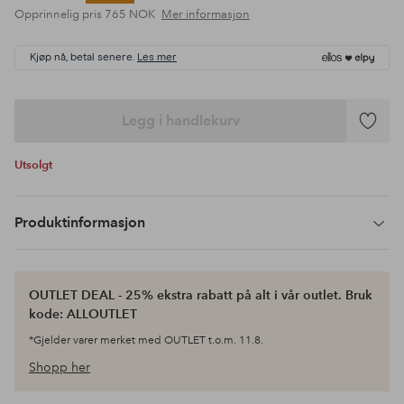
Opprinnelig pris
765 NOK
Mer informasjon
Kjøp nå, betal senere.
Les mer
Legg i handlekurv
Legg
til
Utsolgt
favoritte
Produktinformasjon
OUTLET DEAL - 25% ekstra rabatt på alt i vår outlet. Bruk
kode: ALLOUTLET
*Gjelder varer merket med OUTLET t.o.m. 11.8.
Shopp her