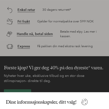
Enkel retur
30 dagers returrett*
Fri frakt
Gjelder for normalpakke over 599 NOK
Betale med elpy. Les mer i
Handle nå, betal siden
kassen.
Express
Få pakken din med ekstra rask levering
Første kjøp? Vi ger deg 40% på den dyreste* varen.
Nyheter hver uke, eksklusive tilbud og en stor dose
stilinspirasjon– direkte til deg.
Bli kunde
Dine informsajonskapsler, ditt valg!
* Se tilbudsvilkår ved registrering