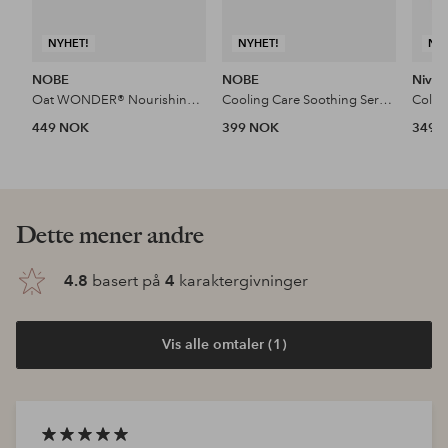
NYHET!
NYHET!
NY
NOBE
NOBE
Nivea
Oat WONDER® Nourishing Face Oil 30 Ml
Cooling Care Soothing Serum 50 Ml
449 NOK
399 NOK
349 
Dette mener andre
4.8
basert på
4
karaktergivninger
Vis alle omtaler (1)