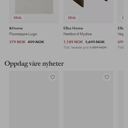
DEAL
DEAL
DE
&Home
Ellos Home
Ellos
Flossteppe Lugo
Nattbord Mydisa
Veggh
379 NOK
499 NOK
1,189 NOK
1,699 NOK
699 
Tidl. laveste pris
1,359 NOK
Tidl. l
Oppdag våre nyheter
Legg
Legg
til
til
favoritter
favoritter