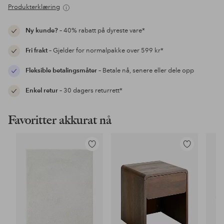
Produkterklæring
Ny kunde?
– 40% rabatt på dyreste vare*
Fri frakt
– Gjelder for normalpakke over 599 kr*
Fleksible betalingsmåter
– Betale nå, senere eller dele opp
Enkel retur
– 30 dagers returrett*
Favoritter akkurat nå
Legg
Legg
til
til
favoritter
favoritter