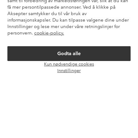
samt til forbedring av markedsføringen vår, slik at du kan
få mer persontilpassede annonser. Ved å klikke på
Aksepter samtykker du til vår bruk av
informasjonskapsler. Du kan tilpasse valgene dine under
Mine sider
Innstillinger og lese mer under våre retningslinjer for
personvern.
cookie-policy.
Om Ellos
Godta alle
Våre tjenester
Kun nødvendige cookies
Åpne
Innstillinger
chat-
Vilkår
boks
Venner
Sikre betalinger - Betal direkte eller del opp
Vil du vite mer om
våre betalingsalternativer
?