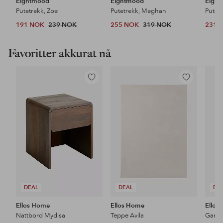
Eightmood
Eightmood
Eigh
Putetrekk, Zoe
Putetrekk, Meghan
Putet
191 NOK
239 NOK
255 NOK
319 NOK
231 
Favoritter akkurat nå
Legg
Legg
til
til
favoritter
favoritter
DEAL
DEAL
DE
Ellos Home
Ellos Home
Ellos
Nattbord Mydisa
Teppe Avila