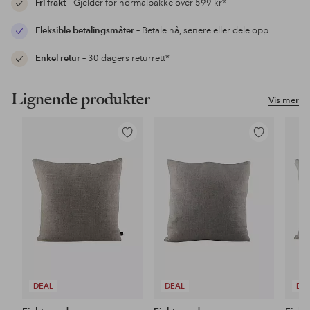
Fri frakt
– Gjelder for normalpakke over 599 kr*
Fleksible betalingsmåter
– Betale nå, senere eller dele opp
Enkel retur
– 30 dagers returrett*
Lignende produkter
Vis mer
Legg
Legg
til
til
favoritter
favoritter
DEAL
DEAL
DE