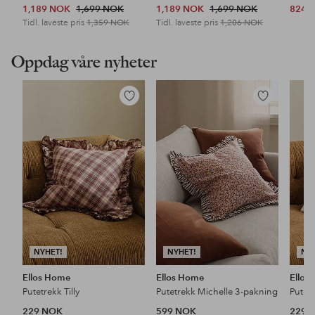
1,189 NOK
1,699 NOK
1,189 NOK
1,699 NOK
824 
Tidl. laveste pris
1,359 NOK
Tidl. laveste pris
1,206 NOK
Oppdag våre nyheter
Legg
Legg
til
til
favoritter
favoritter
NYHET!
NYHET!
NY
Ellos Home
Ellos Home
Ellos
Putetrekk Tilly
Putetrekk Michelle 3-pakning
Putet
229 NOK
599 NOK
229 