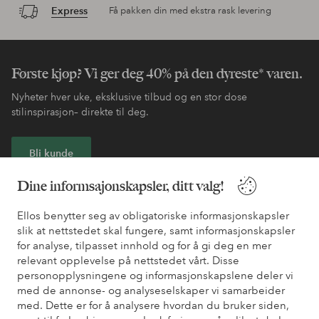
Express
Få pakken din med ekstra rask levering
Første kjøp? Vi ger deg 40% på den dyreste* varen.
Nyheter hver uke, eksklusive tilbud og en stor dose
stilinspirasjon– direkte til deg.
Bli kunde
Dine informsajonskapsler, ditt valg!
* Se tilbudsvilkår ved registrering
Ellos benytter seg av obligatoriske informasjonskapsler
slik at nettstedet skal fungere, samt informasjonskapsler
Trenger du hjelp?
for analyse, tilpasset innhold og for å gi deg en mer
relevant opplevelse på nettstedet vårt. Disse
Du finner svar på de vanligste spørsmålene i vår FAQ. Du finner
personopplysningene og informasjonskapslene deler vi
også informasjon om hvordan du kan kontakte oss.
med de annonse- og analyseselskaper vi samarbeider
med. Dette er for å analysere hvordan du bruker siden,
Kundeservice
Bestilling
Betalingsmåte
Lev