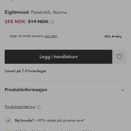
Eightmood
Putetrekk, Naima
255 NOK
319 NOK
Kjøp nå, betal senere.
Les mer
Legg i handlekurv
Legg
til
Levert på 7-9 hverdager
favoritte
Produktinformasjon
Produkterklæring
Ny kunde?
– 40% rabatt på dyreste vare*