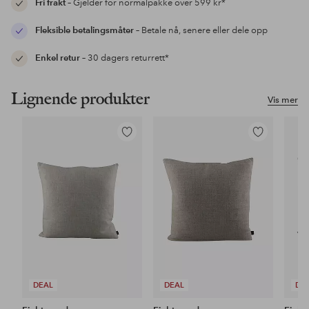
Fri frakt
– Gjelder for normalpakke over 599 kr*
Fleksible betalingsmåter
– Betale nå, senere eller dele opp
Enkel retur
– 30 dagers returrett*
Lignende produkter
Vis mer
Legg
Legg
til
til
favoritter
favoritter
DEAL
DEAL
DE