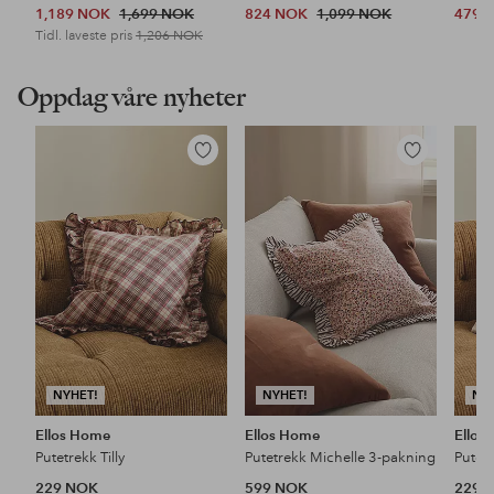
1,189 NOK
1,699 NOK
824 NOK
1,099 NOK
479 
Tidl. laveste pris
1,206 NOK
Oppdag våre nyheter
Legg
Legg
til
til
favoritter
favoritter
NYHET!
NYHET!
NY
Ellos Home
Ellos Home
Ellos
Putetrekk Tilly
Putetrekk Michelle 3-pakning
Putet
229 NOK
599 NOK
229 