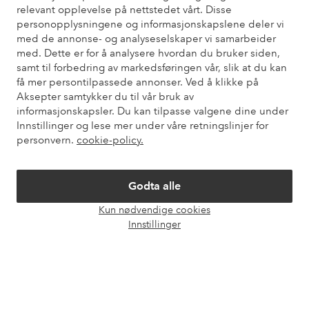
relevant opplevelse på nettstedet vårt. Disse
Du finner svar på de vanligste spørsmålene i vår FAQ. Du finner
personopplysningene og informasjonskapslene deler vi
også informasjon om hvordan du kan kontakte oss.
med de annonse- og analyseselskaper vi samarbeider
med. Dette er for å analysere hvordan du bruker siden,
Kundeservice
Bestilling
Betalingsmåte
Lev
samt til forbedring av markedsføringen vår, slik at du kan
få mer persontilpassede annonser. Ved å klikke på
Aksepter samtykker du til vår bruk av
informasjonskapsler. Du kan tilpasse valgene dine under
Mine sider
Innstillinger og lese mer under våre retningslinjer for
personvern.
cookie-policy.
Om Ellos
Godta alle
Våre tjenester
Kun nødvendige cookies
Åpne
Innstillinger
chat-
Vilkår
boks
Venner