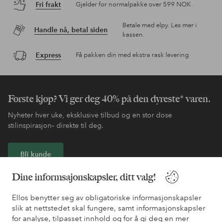
Fri frakt
Gjelder for normalpakke over 599 NOK
Betale med elpy. Les mer i
Handle nå, betal siden
kassen.
Express
Få pakken din med ekstra rask levering
Første kjøp? Vi ger deg 40% på den dyreste* varen.
Nyheter hver uke, eksklusive tilbud og en stor dose
stilinspirasjon– direkte til deg.
Bli kunde
Dine informsajonskapsler, ditt valg!
* Se tilbudsvilkår ved registrering
Ellos benytter seg av obligatoriske informasjonskapsler
slik at nettstedet skal fungere, samt informasjonskapsler
Trenger du hjelp?
for analyse, tilpasset innhold og for å gi deg en mer