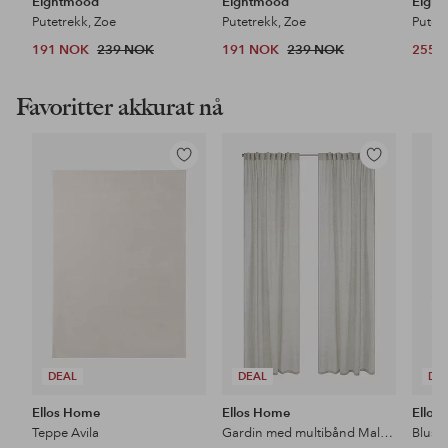
Eightmood
Eightmood
Eigh
Putetrekk, Zoe
Putetrekk, Zoe
Putet
191 NOK
239 NOK
191 NOK
239 NOK
255 
Favoritter akkurat nå
Legg
Legg
til
til
favoritter
favoritter
DEAL
DEAL
DE
Ellos Home
Ellos Home
Ellos 
Teppe Avila
Gardin med multibånd Malva 2-pk i 100% lin
Bluse