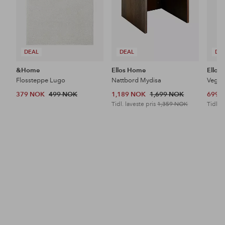
DEAL
DEAL
DE
&Home
Ellos Home
Ellos
Flossteppe Lugo
Nattbord Mydisa
Veggh
379 NOK
499 NOK
1,189 NOK
1,699 NOK
699 
Tidl. laveste pris
1,359 NOK
Tidl. l