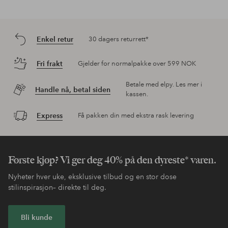
Enkel retur
30 dagers returrett*
Fri frakt
Gjelder for normalpakke over 599 NOK
Betale med elpy. Les mer i
Handle nå, betal siden
kassen.
Express
Få pakken din med ekstra rask levering
Første kjøp? Vi ger deg 40% på den dyreste* varen.
Nyheter hver uke, eksklusive tilbud og en stor dose
stilinspirasjon– direkte til deg.
Bli kunde