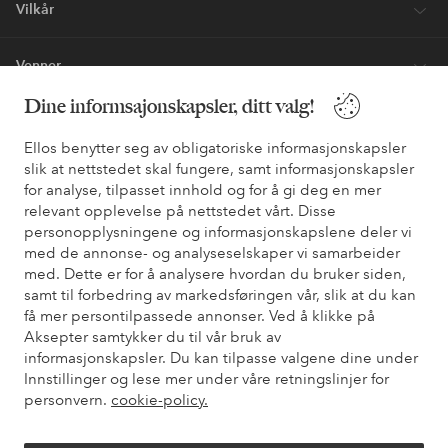
Vilkår
Venner
Dine informsajonskapsler, ditt valg!
Ellos benytter seg av obligatoriske informasjonskapsler
Sikre betalinger - Betal direkte eller del opp
slik at nettstedet skal fungere, samt informasjonskapsler
Vil du vite mer om
våre betalingsalternativer
?
for analyse, tilpasset innhold og for å gi deg en mer
relevant opplevelse på nettstedet vårt. Disse
elpy
elpy
personopplysningene og informasjonskapslene deler vi
med de annonse- og analyseselskaper vi samarbeider
med. Dette er for å analysere hvordan du bruker siden,
samt til forbedring av markedsføringen vår, slik at du kan
Norge - Velg land
få mer persontilpassede annonser. Ved å klikke på
Aksepter samtykker du til vår bruk av
informasjonskapsler. Du kan tilpasse valgene dine under
Facebook
Instagram
Pinterest
Youtube
Innstillinger og lese mer under våre retningslinjer for
personvern.
cookie-policy.