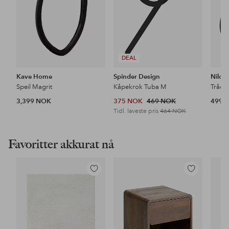
DEAL
Kave Home
Spinder Design
Nilox
Speil Magrit
Kåpekrok Tuba M
Trådl
3,399 NOK
375 NOK
469 NOK
499 
Tidl. laveste pris
464 NOK
Favoritter akkurat nå
Legg
Legg
til
til
favoritter
favoritter