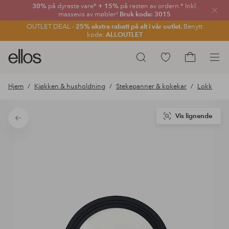
30%
på dyreste vare*
+ 15%
på resten av ordern.* Inkl.
Lukk
massevis av møbler!
Bruk kode: 3015
OUTLET DEAL -
25% ekstra rabatt på alt i vår outlet.
Benytt
kode:
ALLOUTLET
Ellos
Gå
Søk
logo
til
Gå
–
favorittmerkede
til
Hjem
Kjøkken & husholdning
Stekepanner & kokekar
Lokk
gå
produkter
handlekurv
til
forsiden
Vis lignende
Tilbake