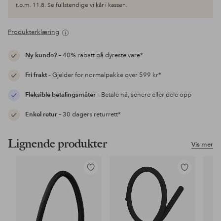
t.o.m. 11.8. Se fullstendige vilkår i kassen.
Produkterklæring
Ny kunde?
– 40% rabatt på dyreste vare*
Fri frakt
– Gjelder for normalpakke over 599 kr*
Fleksible betalingsmåter
– Betale nå, senere eller dele opp
Enkel retur
– 30 dagers returrett*
Lignende produkter
Vis mer
Legg
Legg
til
til
favoritter
favoritter