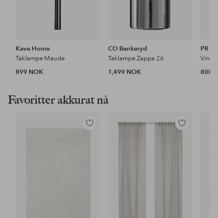
Kave Home
CO Bankeryd
PR H
Taklampe Maude
Taklampe Zappa 26
Vindu
899 NOK
1,499 NOK
800 
Favoritter akkurat nå
Legg
Legg
til
til
favoritter
favoritter