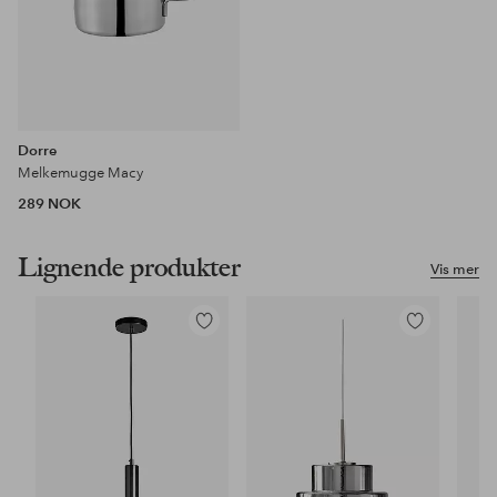
Dorre
Melkemugge Macy
289 NOK
Lignende produkter
Vis mer
Legg
Legg
til
til
favoritter
favoritter