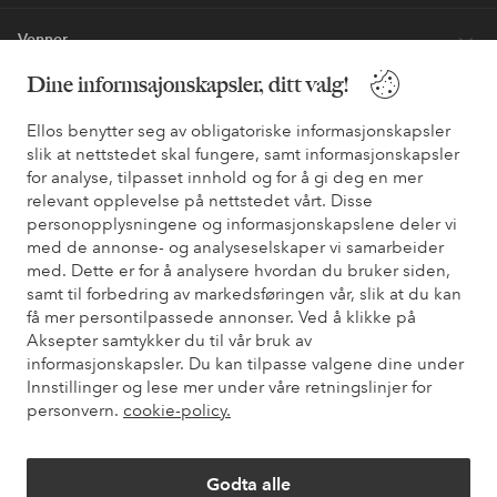
Venner
Dine informsajonskapsler, ditt valg!
Ellos benytter seg av obligatoriske informasjonskapsler
Sikre betalinger - Betal direkte eller del opp
slik at nettstedet skal fungere, samt informasjonskapsler
Vil du vite mer om
våre betalingsalternativer
?
for analyse, tilpasset innhold og for å gi deg en mer
relevant opplevelse på nettstedet vårt. Disse
elpy
elpy
personopplysningene og informasjonskapslene deler vi
med de annonse- og analyseselskaper vi samarbeider
med. Dette er for å analysere hvordan du bruker siden,
samt til forbedring av markedsføringen vår, slik at du kan
Norge - Velg land
få mer persontilpassede annonser. Ved å klikke på
Aksepter samtykker du til vår bruk av
informasjonskapsler. Du kan tilpasse valgene dine under
Facebook
Instagram
Pinterest
Youtube
Innstillinger og lese mer under våre retningslinjer for
personvern.
cookie-policy.
Godta alle