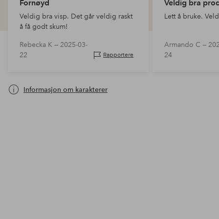
Fornøyd
Veldig bra pro
Veldig bra visp. Det går veldig raskt
Lett å bruke. Veld
å få godt skum!
Rebecka K —
2025-03-
Armando C —
202
22
24
Rapportere
Informasjon om karakterer