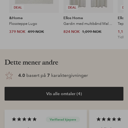
DEAL
DEAL
DE
&Home
Ellos Home
Ellos
Flossteppe Lugo
Gardin med multibånd Malva 2-pk i 100% lin
Teppe
379 NOK
499 NOK
824 NOK
1,099 NOK
1,18
Tidl. l
Dette mener andre
4.0
basert på
7
karaktergivninger
Vis alle omtaler (4)
Verifierad kjøpere