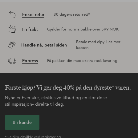
Enkel retur
30 dagers returrett*
Fri frakt
Gjelder for normalpakke over 599 NOK
Betale med elpy. Les mer i
Handle nå, betal siden
kassen.
Express
Få pakken din med ekstra rask levering
Første kjøp? Vi ger deg 40% på den dyreste* varen.
Nyheter hver uke, eksklusive tilbud og en stor dose
stilinspirasjon– direkte til deg.
Bli kunde
* Se tilbudsvilkår ved registrering