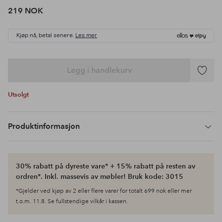
219 NOK
Kjøp nå, betal senere.
Les mer
Legg i handlekurv
Legg
til
Utsolgt
favoritte
Produktinformasjon
30% rabatt på dyreste vare* + 15% rabatt på resten av
ordren*. Inkl. massevis av møbler! Bruk kode: 3015
*Gjelder ved kjøp av 2 eller flere varer for totalt 699 nok eller mer
t.o.m. 11.8. Se fullstendige vilkår i kassen.