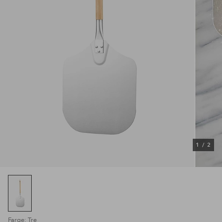
1
/
2
Farge: Tre