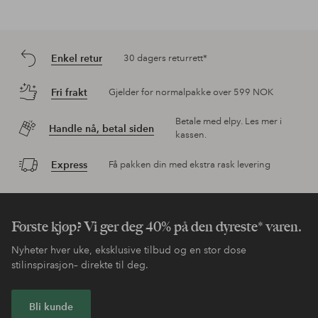
Enkel retur
30 dagers returrett*
Fri frakt
Gjelder for normalpakke over 599 NOK
Betale med elpy. Les mer i
Handle nå, betal siden
kassen.
Express
Få pakken din med ekstra rask levering
Første kjøp? Vi ger deg 40% på den dyreste* varen.
Nyheter hver uke, eksklusive tilbud og en stor dose
stilinspirasjon– direkte til deg.
Bli kunde