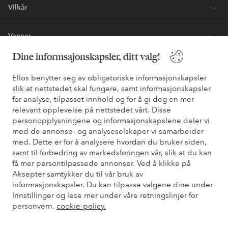
Vilkår
Venner
Dine informsajonskapsler, ditt valg!
Ellos benytter seg av obligatoriske informasjonskapsler
Sikre betalinger - Betal direkte eller del opp
slik at nettstedet skal fungere, samt informasjonskapsler
Vil du vite mer om
våre betalingsalternativer
?
for analyse, tilpasset innhold og for å gi deg en mer
relevant opplevelse på nettstedet vårt. Disse
elpy
elpy
personopplysningene og informasjonskapslene deler vi
med de annonse- og analyseselskaper vi samarbeider
med. Dette er for å analysere hvordan du bruker siden,
samt til forbedring av markedsføringen vår, slik at du kan
Norge - Velg land
få mer persontilpassede annonser. Ved å klikke på
Aksepter samtykker du til vår bruk av
informasjonskapsler. Du kan tilpasse valgene dine under
Facebook
Instagram
Pinterest
Youtube
Innstillinger og lese mer under våre retningslinjer for
personvern.
cookie-policy.