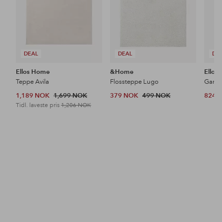
DEAL
DEAL
DE
Ellos Home
&Home
Ellos
Teppe Avila
Flossteppe Lugo
1,189 NOK
1,699 NOK
379 NOK
499 NOK
824 
Tidl. laveste pris
1,206 NOK