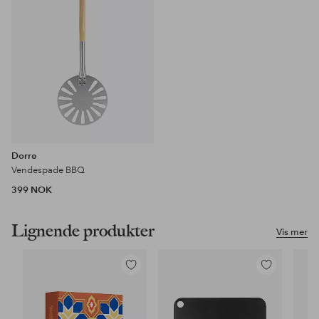
Dorre
Vendespade BBQ
399 NOK
Lignende produkter
Vis mer
Legg
Legg
til
til
favoritter
favoritter