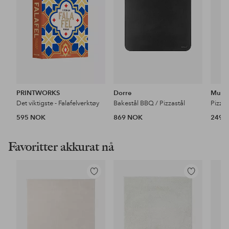
PRINTWORKS
Dorre
Must
Det viktigste - Falafelverktøy
Bakestål BBQ / Pizzastål
Pizza
595 NOK
869 NOK
249 
Favoritter akkurat nå
Legg
Legg
til
til
favoritter
favoritter