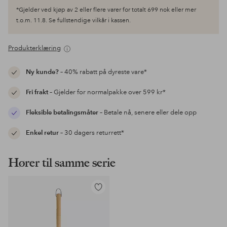
*Gjelder ved kjøp av 2 eller flere varer for totalt 699 nok eller mer
t.o.m. 11.8. Se fullstendige vilkår i kassen.
Produkterklæring
Ny kunde?
– 40% rabatt på dyreste vare*
Fri frakt
– Gjelder for normalpakke over 599 kr*
Fleksible betalingsmåter
– Betale nå, senere eller dele opp
Enkel retur
– 30 dagers returrett*
Hører til samme serie
Legg
til
favoritter