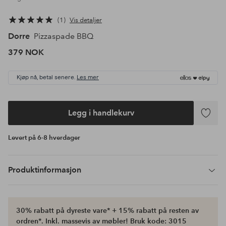
1
Vis detaljer
Dorre
Pizzaspade BBQ
379 NOK
Kjøp nå, betal senere.
Les mer
Legg i handlekurv
Legg
til
Levert på 6-8 hverdager
favoritte
Produktinformasjon
30% rabatt på dyreste vare* + 15% rabatt på resten av
ordren*. Inkl. massevis av møbler! Bruk kode: 3015